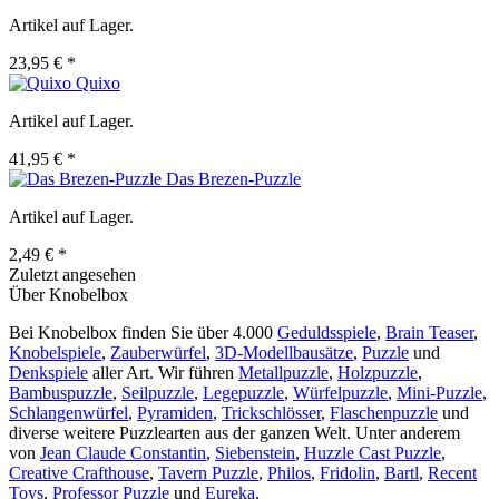
Artikel auf Lager.
23,95 € *
Quixo
Artikel auf Lager.
41,95 € *
Das Brezen-Puzzle
Artikel auf Lager.
2,49 € *
Zuletzt angesehen
Über Knobelbox
Bei Knobelbox finden Sie über 4.000
Geduldsspiele
,
Brain Teaser
,
Knobelspiele
,
Zauberwürfel
,
3D-Modellbausätze
,
Puzzle
und
Denkspiele
aller Art. Wir führen
Metallpuzzle
,
Holzpuzzle
,
Bambuspuzzle
,
Seilpuzzle
,
Legepuzzle
,
Würfelpuzzle
,
Mini-Puzzle
,
Schlangenwürfel
,
Pyramiden
,
Trickschlösser
,
Flaschenpuzzle
und
diverse weitere Puzzlearten aus der ganzen Welt. Unter anderem
von
Jean Claude Constantin
,
Siebenstein
,
Huzzle Cast Puzzle
,
Creative Crafthouse
,
Tavern Puzzle
,
Philos
,
Fridolin
,
Bartl
,
Recent
Toys
,
Professor Puzzle
und
Eureka
.