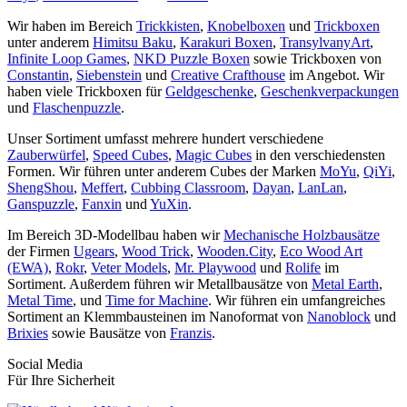
Wir haben im Bereich
Trickkisten
,
Knobelboxen
und
Trickboxen
unter anderem
Himitsu Baku
,
Karakuri Boxen
,
TransylvanyArt
,
Infinite Loop Games
,
NKD Puzzle Boxen
sowie Trickboxen von
Constantin
,
Siebenstein
und
Creative Crafthouse
im Angebot. Wir
haben viele Trickboxen für
Geldgeschenke
,
Geschenkverpackungen
und
Flaschenpuzzle
.
Unser Sortiment umfasst mehrere hundert verschiedene
Zauberwürfel
,
Speed Cubes
,
Magic Cubes
in den verschiedensten
Formen. Wir führen unter anderem Cubes der Marken
MoYu
,
QiYi
,
ShengShou
,
Meffert
,
Cubbing Classroom
,
Dayan
,
LanLan
,
Ganspuzzle
,
Fanxin
und
YuXin
.
Im Bereich 3D-Modellbau haben wir
Mechanische Holzbausätze
der Firmen
Ugears
,
Wood Trick
,
Wooden.City
,
Eco Wood Art
(EWA)
,
Rokr
,
Veter Models
,
Mr. Playwood
und
Rolife
im
Sortiment. Außerdem führen wir Metallbausätze von
Metal Earth
,
Metal Time
, und
Time for Machine
. Wir führen ein umfangreiches
Sortiment an Klemmbausteinen im Nanoformat von
Nanoblock
und
Brixies
sowie Bausätze von
Franzis
.
Social Media
Für Ihre Sicherheit