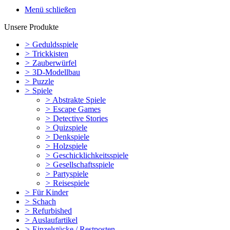
Menü schließen
Unsere Produkte
>
Geduldsspiele
>
Trickkisten
>
Zauberwürfel
>
3D-Modellbau
>
Puzzle
>
Spiele
>
Abstrakte Spiele
>
Escape Games
>
Detective Stories
>
Quizspiele
>
Denkspiele
>
Holzspiele
>
Geschicklichkeitsspiele
>
Gesellschaftsspiele
>
Partyspiele
>
Reisespiele
>
Für Kinder
>
Schach
>
Refurbished
>
Auslaufartikel
>
Einzelstücke / Restposten