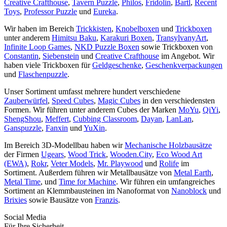
Creative Crafthouse
,
Tavern Puzzle
,
Philos
,
Fridolin
,
Bartl
,
Recent
Toys
,
Professor Puzzle
und
Eureka
.
Wir haben im Bereich
Trickkisten
,
Knobelboxen
und
Trickboxen
unter anderem
Himitsu Baku
,
Karakuri Boxen
,
TransylvanyArt
,
Infinite Loop Games
,
NKD Puzzle Boxen
sowie Trickboxen von
Constantin
,
Siebenstein
und
Creative Crafthouse
im Angebot. Wir
haben viele Trickboxen für
Geldgeschenke
,
Geschenkverpackungen
und
Flaschenpuzzle
.
Unser Sortiment umfasst mehrere hundert verschiedene
Zauberwürfel
,
Speed Cubes
,
Magic Cubes
in den verschiedensten
Formen. Wir führen unter anderem Cubes der Marken
MoYu
,
QiYi
,
ShengShou
,
Meffert
,
Cubbing Classroom
,
Dayan
,
LanLan
,
Ganspuzzle
,
Fanxin
und
YuXin
.
Im Bereich 3D-Modellbau haben wir
Mechanische Holzbausätze
der Firmen
Ugears
,
Wood Trick
,
Wooden.City
,
Eco Wood Art
(EWA)
,
Rokr
,
Veter Models
,
Mr. Playwood
und
Rolife
im
Sortiment. Außerdem führen wir Metallbausätze von
Metal Earth
,
Metal Time
, und
Time for Machine
. Wir führen ein umfangreiches
Sortiment an Klemmbausteinen im Nanoformat von
Nanoblock
und
Brixies
sowie Bausätze von
Franzis
.
Social Media
Für Ihre Sicherheit