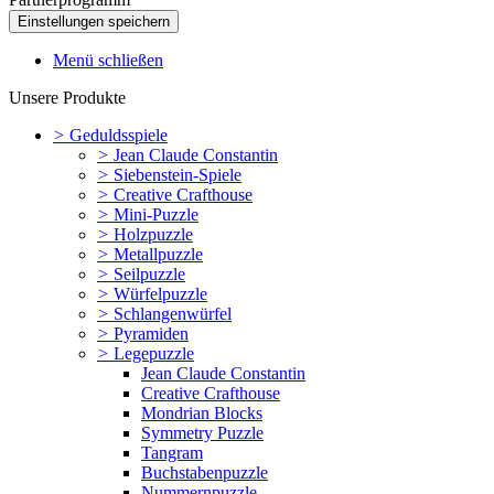
Menü schließen
Unsere Produkte
>
Geduldsspiele
>
Jean Claude Constantin
>
Siebenstein-Spiele
>
Creative Crafthouse
>
Mini-Puzzle
>
Holzpuzzle
>
Metallpuzzle
>
Seilpuzzle
>
Würfelpuzzle
>
Schlangenwürfel
>
Pyramiden
>
Legepuzzle
Jean Claude Constantin
Creative Crafthouse
Mondrian Blocks
Symmetry Puzzle
Tangram
Buchstabenpuzzle
Nummernpuzzle