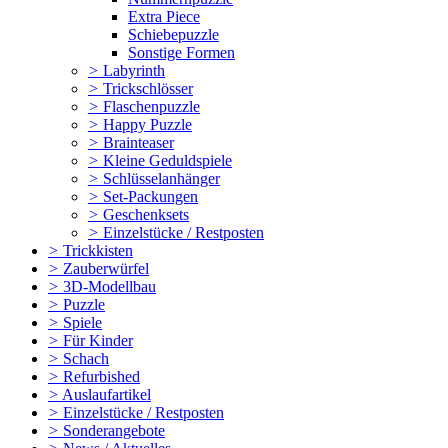
Extra Piece
Schiebepuzzle
Sonstige Formen
>
Labyrinth
>
Trickschlösser
>
Flaschenpuzzle
>
Happy Puzzle
>
Brainteaser
>
Kleine Geduldspiele
>
Schlüsselanhänger
>
Set-Packungen
>
Geschenksets
>
Einzelstücke / Restposten
>
Trickkisten
>
Zauberwürfel
>
3D-Modellbau
>
Puzzle
>
Spiele
>
Für Kinder
>
Schach
>
Refurbished
>
Auslaufartikel
>
Einzelstücke / Restposten
>
Sonderangebote