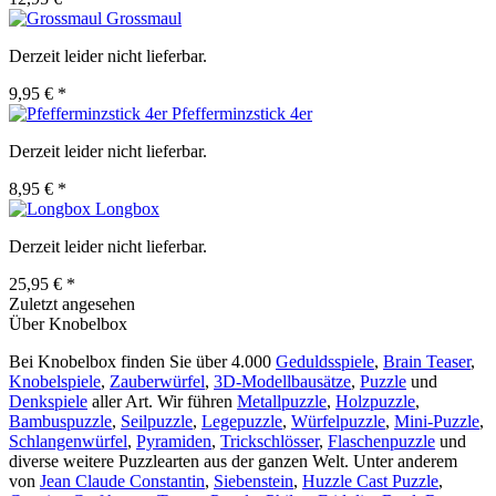
Grossmaul
Derzeit leider nicht lieferbar.
9,95 € *
Pfefferminzstick 4er
Derzeit leider nicht lieferbar.
8,95 € *
Longbox
Derzeit leider nicht lieferbar.
25,95 € *
Zuletzt angesehen
Über Knobelbox
Bei Knobelbox finden Sie über 4.000
Geduldsspiele
,
Brain Teaser
,
Knobelspiele
,
Zauberwürfel
,
3D-Modellbausätze
,
Puzzle
und
Denkspiele
aller Art. Wir führen
Metallpuzzle
,
Holzpuzzle
,
Bambuspuzzle
,
Seilpuzzle
,
Legepuzzle
,
Würfelpuzzle
,
Mini-Puzzle
,
Schlangenwürfel
,
Pyramiden
,
Trickschlösser
,
Flaschenpuzzle
und
diverse weitere Puzzlearten aus der ganzen Welt. Unter anderem
von
Jean Claude Constantin
,
Siebenstein
,
Huzzle Cast Puzzle
,