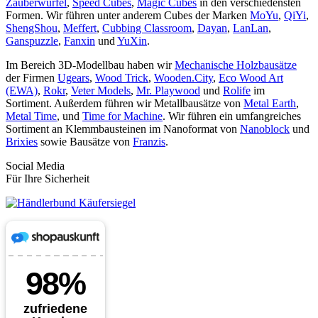
Zauberwürfel
,
Speed Cubes
,
Magic Cubes
in den verschiedensten
Formen. Wir führen unter anderem Cubes der Marken
MoYu
,
QiYi
,
ShengShou
,
Meffert
,
Cubbing Classroom
,
Dayan
,
LanLan
,
Ganspuzzle
,
Fanxin
und
YuXin
.
Im Bereich 3D-Modellbau haben wir
Mechanische Holzbausätze
der Firmen
Ugears
,
Wood Trick
,
Wooden.City
,
Eco Wood Art
(EWA)
,
Rokr
,
Veter Models
,
Mr. Playwood
und
Rolife
im
Sortiment. Außerdem führen wir Metallbausätze von
Metal Earth
,
Metal Time
, und
Time for Machine
. Wir führen ein umfangreiches
Sortiment an Klemmbausteinen im Nanoformat von
Nanoblock
und
Brixies
sowie Bausätze von
Franzis
.
Social Media
Für Ihre Sicherheit