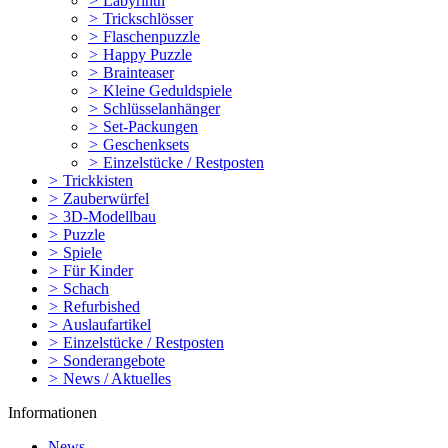
>
Labyrinth
>
Trickschlösser
>
Flaschenpuzzle
>
Happy Puzzle
>
Brainteaser
>
Kleine Geduldspiele
>
Schlüsselanhänger
>
Set-Packungen
>
Geschenksets
>
Einzelstücke / Restposten
>
Trickkisten
>
Zauberwürfel
>
3D-Modellbau
>
Puzzle
>
Spiele
>
Für Kinder
>
Schach
>
Refurbished
>
Auslaufartikel
>
Einzelstücke / Restposten
>
Sonderangebote
>
News / Aktuelles
Informationen
News