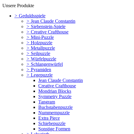
Unsere Produkte
>
Geduldsspiele
>
Jean Claude Constantin
>
Siebenstein-Spiele
>
Creative Crafthouse
>
Mini-Puzzle
>
Holzpuzzle
>
Metallpuzzle
>
Seilpuzzle
>
Würfelpuzzle
>
Schlangenwürfel
>
Pyramiden
>
Legepuzzle
Jean Claude Constantin
Creative Crafthouse
Mondrian Blocks
Symmetry Puzzle
Tangram
Buchstabenpuzzle
Nummernpuzzle
Extra Piece
Schiebepuzzle
Sonstige Formen