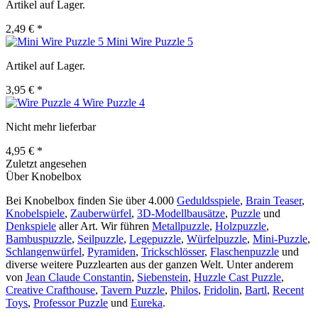
Artikel auf Lager.
2,49 € *
Mini Wire Puzzle 5
Artikel auf Lager.
3,95 € *
Wire Puzzle 4
Nicht mehr lieferbar
4,95 € *
Zuletzt angesehen
Über Knobelbox
Bei Knobelbox finden Sie über 4.000
Geduldsspiele
,
Brain Teaser
,
Knobelspiele
,
Zauberwürfel
,
3D-Modellbausätze
,
Puzzle
und
Denkspiele
aller Art. Wir führen
Metallpuzzle
,
Holzpuzzle
,
Bambuspuzzle
,
Seilpuzzle
,
Legepuzzle
,
Würfelpuzzle
,
Mini-Puzzle
,
Schlangenwürfel
,
Pyramiden
,
Trickschlösser
,
Flaschenpuzzle
und
diverse weitere Puzzlearten aus der ganzen Welt. Unter anderem
von
Jean Claude Constantin
,
Siebenstein
,
Huzzle Cast Puzzle
,
Creative Crafthouse
,
Tavern Puzzle
,
Philos
,
Fridolin
,
Bartl
,
Recent
Toys
,
Professor Puzzle
und
Eureka
.