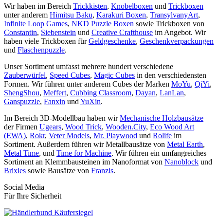
Wir haben im Bereich
Trickkisten
,
Knobelboxen
und
Trickboxen
unter anderem
Himitsu Baku
,
Karakuri Boxen
,
TransylvanyArt
,
Infinite Loop Games
,
NKD Puzzle Boxen
sowie Trickboxen von
Constantin
,
Siebenstein
und
Creative Crafthouse
im Angebot. Wir
haben viele Trickboxen für
Geldgeschenke
,
Geschenkverpackungen
und
Flaschenpuzzle
.
Unser Sortiment umfasst mehrere hundert verschiedene
Zauberwürfel
,
Speed Cubes
,
Magic Cubes
in den verschiedensten
Formen. Wir führen unter anderem Cubes der Marken
MoYu
,
QiYi
,
ShengShou
,
Meffert
,
Cubbing Classroom
,
Dayan
,
LanLan
,
Ganspuzzle
,
Fanxin
und
YuXin
.
Im Bereich 3D-Modellbau haben wir
Mechanische Holzbausätze
der Firmen
Ugears
,
Wood Trick
,
Wooden.City
,
Eco Wood Art
(EWA)
,
Rokr
,
Veter Models
,
Mr. Playwood
und
Rolife
im
Sortiment. Außerdem führen wir Metallbausätze von
Metal Earth
,
Metal Time
, und
Time for Machine
. Wir führen ein umfangreiches
Sortiment an Klemmbausteinen im Nanoformat von
Nanoblock
und
Brixies
sowie Bausätze von
Franzis
.
Social Media
Für Ihre Sicherheit