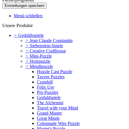
Menü schließen
Unsere Produkte
>
Geduldsspiele
>
Jean Claude Constantin
>
Siebenstein-Spiele
>
Creative Crafthouse
>
Mini-Puzzle
>
Holzpuzzle
>
Metallpuzzle
Huzzle Cast Puzzle
Tavern Puzzles
Craighill
Felix Ure
Pro Puzzles
Geduldspiele
The Alchemist
Travel with your Mind
Grand Master
Great Minds
Colonnade Wire Puzzle
Master's Puzzle