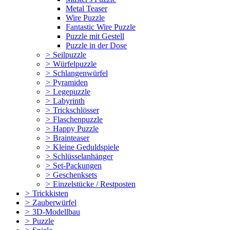
Metal Teaser
Wire Puzzle
Fantastic Wire Puzzle
Puzzle mit Gestell
Puzzle in der Dose
>
Seilpuzzle
>
Würfelpuzzle
>
Schlangenwürfel
>
Pyramiden
>
Legepuzzle
>
Labyrinth
>
Trickschlösser
>
Flaschenpuzzle
>
Happy Puzzle
>
Brainteaser
>
Kleine Geduldspiele
>
Schlüsselanhänger
>
Set-Packungen
>
Geschenksets
>
Einzelstücke / Restposten
>
Trickkisten
>
Zauberwürfel
>
3D-Modellbau
>
Puzzle