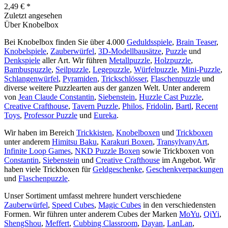
2,49 € *
Zuletzt angesehen
Über Knobelbox
Bei Knobelbox finden Sie über 4.000
Geduldsspiele
,
Brain Teaser
,
Knobelspiele
,
Zauberwürfel
,
3D-Modellbausätze
,
Puzzle
und
Denkspiele
aller Art. Wir führen
Metallpuzzle
,
Holzpuzzle
,
Bambuspuzzle
,
Seilpuzzle
,
Legepuzzle
,
Würfelpuzzle
,
Mini-Puzzle
,
Schlangenwürfel
,
Pyramiden
,
Trickschlösser
,
Flaschenpuzzle
und
diverse weitere Puzzlearten aus der ganzen Welt. Unter anderem
von
Jean Claude Constantin
,
Siebenstein
,
Huzzle Cast Puzzle
,
Creative Crafthouse
,
Tavern Puzzle
,
Philos
,
Fridolin
,
Bartl
,
Recent
Toys
,
Professor Puzzle
und
Eureka
.
Wir haben im Bereich
Trickkisten
,
Knobelboxen
und
Trickboxen
unter anderem
Himitsu Baku
,
Karakuri Boxen
,
TransylvanyArt
,
Infinite Loop Games
,
NKD Puzzle Boxen
sowie Trickboxen von
Constantin
,
Siebenstein
und
Creative Crafthouse
im Angebot. Wir
haben viele Trickboxen für
Geldgeschenke
,
Geschenkverpackungen
und
Flaschenpuzzle
.
Unser Sortiment umfasst mehrere hundert verschiedene
Zauberwürfel
,
Speed Cubes
,
Magic Cubes
in den verschiedensten
Formen. Wir führen unter anderem Cubes der Marken
MoYu
,
QiYi
,
ShengShou
,
Meffert
,
Cubbing Classroom
,
Dayan
,
LanLan
,