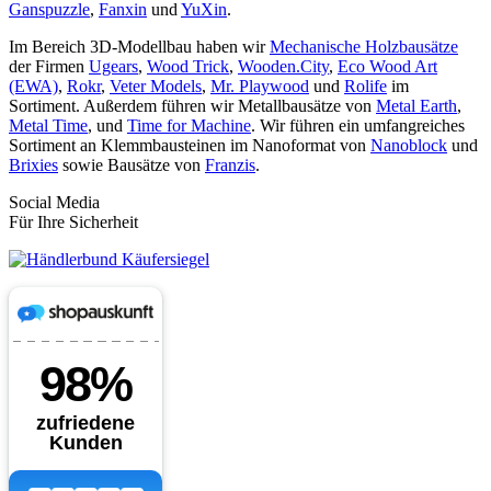
Ganspuzzle
,
Fanxin
und
YuXin
.
Im Bereich 3D-Modellbau haben wir
Mechanische Holzbausätze
der Firmen
Ugears
,
Wood Trick
,
Wooden.City
,
Eco Wood Art
(EWA)
,
Rokr
,
Veter Models
,
Mr. Playwood
und
Rolife
im
Sortiment. Außerdem führen wir Metallbausätze von
Metal Earth
,
Metal Time
, und
Time for Machine
. Wir führen ein umfangreiches
Sortiment an Klemmbausteinen im Nanoformat von
Nanoblock
und
Brixies
sowie Bausätze von
Franzis
.
Social Media
Für Ihre Sicherheit