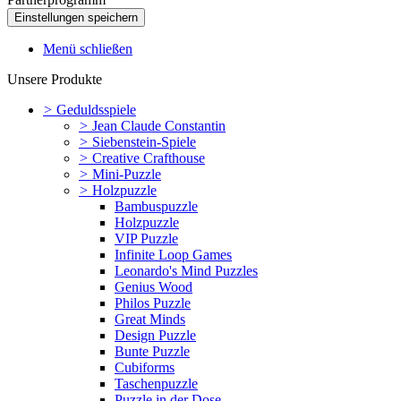
Menü schließen
Unsere Produkte
>
Geduldsspiele
>
Jean Claude Constantin
>
Siebenstein-Spiele
>
Creative Crafthouse
>
Mini-Puzzle
>
Holzpuzzle
Bambuspuzzle
Holzpuzzle
VIP Puzzle
Infinite Loop Games
Leonardo's Mind Puzzles
Genius Wood
Philos Puzzle
Great Minds
Design Puzzle
Bunte Puzzle
Cubiforms
Taschenpuzzle
Puzzle in der Dose