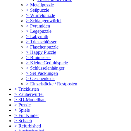
>
Metallpuzzle
>
Seilpuzzle
>
Würfelpuzzle
>
Schlangenwürfel
>
Pyramiden
>
Legepuzzle
>
Labyrinth
>
Trickschlösser
>
Flaschenpuzzle
>
Happy Puzzle
>
Brainteaser
>
Kleine Geduldspiele
>
Schlüsselanhänger
>
Set-Packungen
>
Geschenksets
>
Einzelstücke / Restposten
>
Trickkisten
>
Zauberwürfel
>
3D-Modellbau
>
Puzzle
>
Spiele
>
Für Kinder
>
Schach
>
Refurbished