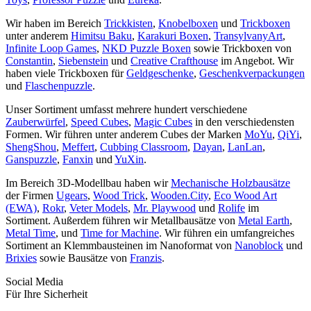
Wir haben im Bereich
Trickkisten
,
Knobelboxen
und
Trickboxen
unter anderem
Himitsu Baku
,
Karakuri Boxen
,
TransylvanyArt
,
Infinite Loop Games
,
NKD Puzzle Boxen
sowie Trickboxen von
Constantin
,
Siebenstein
und
Creative Crafthouse
im Angebot. Wir
haben viele Trickboxen für
Geldgeschenke
,
Geschenkverpackungen
und
Flaschenpuzzle
.
Unser Sortiment umfasst mehrere hundert verschiedene
Zauberwürfel
,
Speed Cubes
,
Magic Cubes
in den verschiedensten
Formen. Wir führen unter anderem Cubes der Marken
MoYu
,
QiYi
,
ShengShou
,
Meffert
,
Cubbing Classroom
,
Dayan
,
LanLan
,
Ganspuzzle
,
Fanxin
und
YuXin
.
Im Bereich 3D-Modellbau haben wir
Mechanische Holzbausätze
der Firmen
Ugears
,
Wood Trick
,
Wooden.City
,
Eco Wood Art
(EWA)
,
Rokr
,
Veter Models
,
Mr. Playwood
und
Rolife
im
Sortiment. Außerdem führen wir Metallbausätze von
Metal Earth
,
Metal Time
, und
Time for Machine
. Wir führen ein umfangreiches
Sortiment an Klemmbausteinen im Nanoformat von
Nanoblock
und
Brixies
sowie Bausätze von
Franzis
.
Social Media
Für Ihre Sicherheit