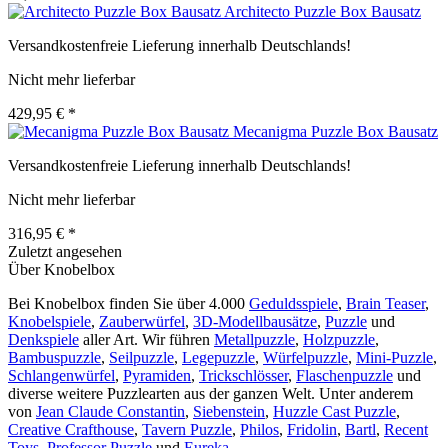
Architecto Puzzle Box Bausatz
Versandkostenfreie Lieferung innerhalb Deutschlands!
Nicht mehr lieferbar
429,95 € *
Mecanigma Puzzle Box Bausatz
Versandkostenfreie Lieferung innerhalb Deutschlands!
Nicht mehr lieferbar
316,95 € *
Zuletzt angesehen
Über Knobelbox
Bei Knobelbox finden Sie über 4.000
Geduldsspiele
,
Brain Teaser
,
Knobelspiele
,
Zauberwürfel
,
3D-Modellbausätze
,
Puzzle
und
Denkspiele
aller Art. Wir führen
Metallpuzzle
,
Holzpuzzle
,
Bambuspuzzle
,
Seilpuzzle
,
Legepuzzle
,
Würfelpuzzle
,
Mini-Puzzle
,
Schlangenwürfel
,
Pyramiden
,
Trickschlösser
,
Flaschenpuzzle
und
diverse weitere Puzzlearten aus der ganzen Welt. Unter anderem
von
Jean Claude Constantin
,
Siebenstein
,
Huzzle Cast Puzzle
,
Creative Crafthouse
,
Tavern Puzzle
,
Philos
,
Fridolin
,
Bartl
,
Recent
Toys
,
Professor Puzzle
und
Eureka
.