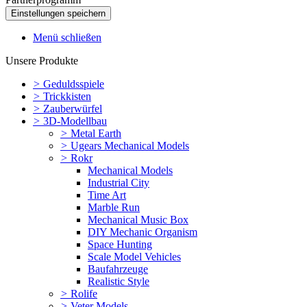
Menü schließen
Unsere Produkte
>
Geduldsspiele
>
Trickkisten
>
Zauberwürfel
>
3D-Modellbau
>
Metal Earth
>
Ugears Mechanical Models
>
Rokr
Mechanical Models
Industrial City
Time Art
Marble Run
Mechanical Music Box
DIY Mechanic Organism
Space Hunting
Scale Model Vehicles
Baufahrzeuge
Realistic Style
>
Rolife
>
Veter Models