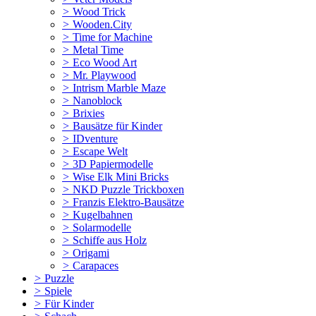
>
Wood Trick
>
Wooden.City
>
Time for Machine
>
Metal Time
>
Eco Wood Art
>
Mr. Playwood
>
Intrism Marble Maze
>
Nanoblock
>
Brixies
>
Bausätze für Kinder
>
IDventure
>
Escape Welt
>
3D Papiermodelle
>
Wise Elk Mini Bricks
>
NKD Puzzle Trickboxen
>
Franzis Elektro-Bausätze
>
Kugelbahnen
>
Solarmodelle
>
Schiffe aus Holz
>
Origami
>
Carapaces
>
Puzzle
>
Spiele
>
Für Kinder