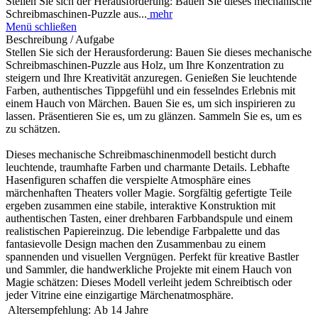
Stellen Sie sich der Herausforderung: Bauen Sie dieses mechanische
Schreibmaschinen-Puzzle aus...
mehr
Menü schließen
Beschreibung / Aufgabe
Stellen Sie sich der Herausforderung: Bauen Sie dieses mechanische
Schreibmaschinen-Puzzle aus Holz, um Ihre Konzentration zu
steigern und Ihre Kreativität anzuregen. Genießen Sie leuchtende
Farben, authentisches Tippgefühl und ein fesselndes Erlebnis mit
einem Hauch von Märchen. Bauen Sie es, um sich inspirieren zu
lassen. Präsentieren Sie es, um zu glänzen. Sammeln Sie es, um es
zu schätzen.
Dieses mechanische Schreibmaschinenmodell besticht durch
leuchtende, traumhafte Farben und charmante Details. Lebhafte
Hasenfiguren schaffen die verspielte Atmosphäre eines
märchenhaften Theaters voller Magie. Sorgfältig gefertigte Teile
ergeben zusammen eine stabile, interaktive Konstruktion mit
authentischen Tasten, einer drehbaren Farbbandspule und einem
realistischen Papiereinzug. Die lebendige Farbpalette und das
fantasievolle Design machen den Zusammenbau zu einem
spannenden und visuellen Vergnügen. Perfekt für kreative Bastler
und Sammler, die handwerkliche Projekte mit einem Hauch von
Magie schätzen: Dieses Modell verleiht jedem Schreibtisch oder
jeder Vitrine eine einzigartige Märchenatmosphäre.
Altersempfehlung:
Ab 14 Jahre