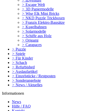
>
IDventure
>
Escape Welt
>
3D Papiermodelle
>
Wise Elk Mini Bricks
>
NKD Puzzle Trickboxen
>
Franzis Elektro-Bausätze
>
Kugelbahnen
>
Solarmodelle
>
Schiffe aus Holz
>
Origami
>
Carapaces
>
Puzzle
>
Spiele
>
Für Kinder
>
Schach
>
Refurbished
>
Auslaufartikel
>
Einzelstücke / Restposten
>
Sonderangebote
>
News / Aktuelles
Informationen
News
Hilfe / FAQ
Kontakt