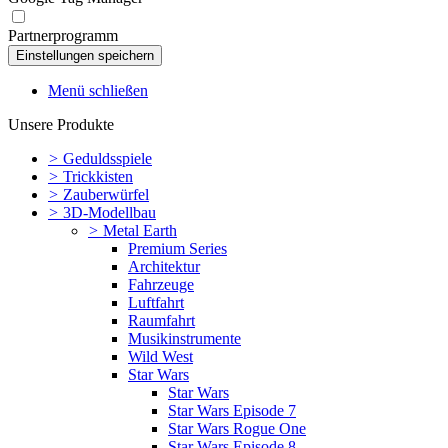
Partnerprogramm
Menü schließen
Unsere Produkte
>
Geduldsspiele
>
Trickkisten
>
Zauberwürfel
>
3D-Modellbau
>
Metal Earth
Premium Series
Architektur
Fahrzeuge
Luftfahrt
Raumfahrt
Musikinstrumente
Wild West
Star Wars
Star Wars
Star Wars Episode 7
Star Wars Rogue One
Star Wars Episode 8