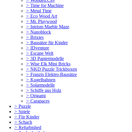
>
Wooden.City
>
Time for Machine
>
Metal Time
>
Eco Wood Art
>
Mr. Playwood
>
Intrism Marble Maze
>
Nanoblock
>
Brixies
>
Bausätze für Kinder
>
IDventure
>
Escape Welt
>
3D Papiermodelle
>
Wise Elk Mini Bricks
>
NKD Puzzle Trickboxen
>
Franzis Elektro-Bausätze
>
Kugelbahnen
>
Solarmodelle
>
Schiffe aus Holz
>
Origami
>
Carapaces
>
Puzzle
>
Spiele
>
Für Kinder
>
Schach
>
Refurbished