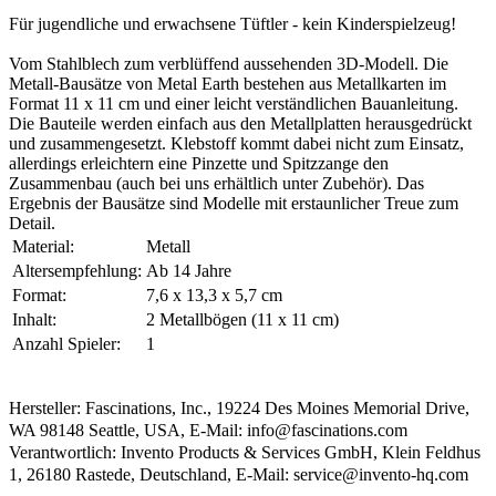
Für jugendliche und erwachsene Tüftler - kein Kinderspielzeug!
Vom Stahlblech zum verblüffend aussehenden 3D-Modell. Die
Metall-Bausätze von Metal Earth bestehen aus Metallkarten im
Format 11 x 11 cm und einer leicht verständlichen Bauanleitung.
Die Bauteile werden einfach aus den Metallplatten herausgedrückt
und zusammengesetzt. Klebstoff kommt dabei nicht zum Einsatz,
allerdings erleichtern eine Pinzette und Spitzzange den
Zusammenbau (auch bei uns erhältlich unter Zubehör). Das
Ergebnis der Bausätze sind Modelle mit erstaunlicher Treue zum
Detail.
Material:
Metall
Altersempfehlung:
Ab 14 Jahre
Format:
7,6 x 13,3 x 5,7 cm
Inhalt:
2 Metallbögen (11 x 11 cm)
Anzahl Spieler:
1
Hersteller: Fascinations, Inc., 19224 Des Moines Memorial Drive,
WA 98148 Seattle, USA, E-Mail: info@fascinations.com
Verantwortlich: Invento Products & Services GmbH, Klein Feldhus
1, 26180 Rastede, Deutschland, E-Mail: service@invento-hq.com