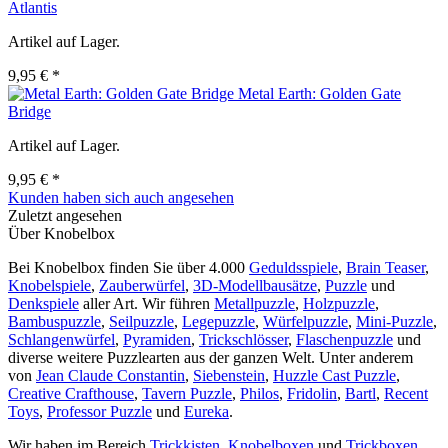
Atlantis
Artikel auf Lager.
9,95 € *
Metal Earth: Golden Gate
Bridge
Artikel auf Lager.
9,95 € *
Kunden haben sich auch angesehen
Zuletzt angesehen
Über Knobelbox
Bei Knobelbox finden Sie über 4.000
Geduldsspiele
,
Brain Teaser
,
Knobelspiele
,
Zauberwürfel
,
3D-Modellbausätze
,
Puzzle
und
Denkspiele
aller Art. Wir führen
Metallpuzzle
,
Holzpuzzle
,
Bambuspuzzle
,
Seilpuzzle
,
Legepuzzle
,
Würfelpuzzle
,
Mini-Puzzle
,
Schlangenwürfel
,
Pyramiden
,
Trickschlösser
,
Flaschenpuzzle
und
diverse weitere Puzzlearten aus der ganzen Welt. Unter anderem
von
Jean Claude Constantin
,
Siebenstein
,
Huzzle Cast Puzzle
,
Creative Crafthouse
,
Tavern Puzzle
,
Philos
,
Fridolin
,
Bartl
,
Recent
Toys
,
Professor Puzzle
und
Eureka
.
Wir haben im Bereich
Trickkisten
,
Knobelboxen
und
Trickboxen