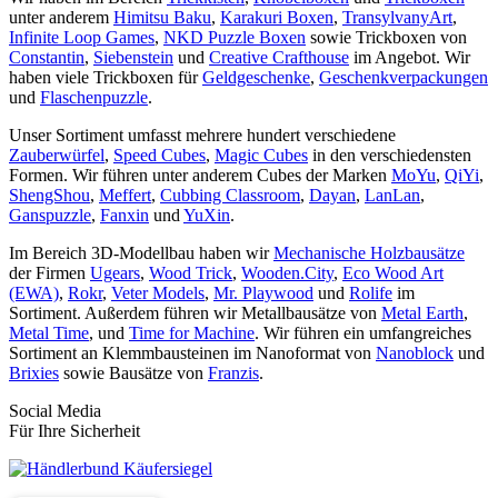
unter anderem
Himitsu Baku
,
Karakuri Boxen
,
TransylvanyArt
,
Infinite Loop Games
,
NKD Puzzle Boxen
sowie Trickboxen von
Constantin
,
Siebenstein
und
Creative Crafthouse
im Angebot. Wir
haben viele Trickboxen für
Geldgeschenke
,
Geschenkverpackungen
und
Flaschenpuzzle
.
Unser Sortiment umfasst mehrere hundert verschiedene
Zauberwürfel
,
Speed Cubes
,
Magic Cubes
in den verschiedensten
Formen. Wir führen unter anderem Cubes der Marken
MoYu
,
QiYi
,
ShengShou
,
Meffert
,
Cubbing Classroom
,
Dayan
,
LanLan
,
Ganspuzzle
,
Fanxin
und
YuXin
.
Im Bereich 3D-Modellbau haben wir
Mechanische Holzbausätze
der Firmen
Ugears
,
Wood Trick
,
Wooden.City
,
Eco Wood Art
(EWA)
,
Rokr
,
Veter Models
,
Mr. Playwood
und
Rolife
im
Sortiment. Außerdem führen wir Metallbausätze von
Metal Earth
,
Metal Time
, und
Time for Machine
. Wir führen ein umfangreiches
Sortiment an Klemmbausteinen im Nanoformat von
Nanoblock
und
Brixies
sowie Bausätze von
Franzis
.
Social Media
Für Ihre Sicherheit