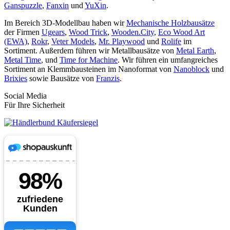
Ganspuzzle
,
Fanxin
und
YuXin
.
Im Bereich 3D-Modellbau haben wir
Mechanische Holzbausätze
der Firmen
Ugears
,
Wood Trick
,
Wooden.City
,
Eco Wood Art
(EWA)
,
Rokr
,
Veter Models
,
Mr. Playwood
und
Rolife
im
Sortiment. Außerdem führen wir Metallbausätze von
Metal Earth
,
Metal Time
, und
Time for Machine
. Wir führen ein umfangreiches
Sortiment an Klemmbausteinen im Nanoformat von
Nanoblock
und
Brixies
sowie Bausätze von
Franzis
.
Social Media
Für Ihre Sicherheit