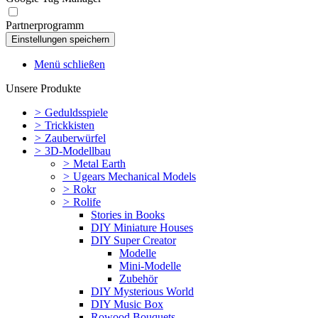
Partnerprogramm
Menü schließen
Unsere Produkte
>
Geduldsspiele
>
Trickkisten
>
Zauberwürfel
>
3D-Modellbau
>
Metal Earth
>
Ugears Mechanical Models
>
Rokr
>
Rolife
Stories in Books
DIY Miniature Houses
DIY Super Creator
Modelle
Mini-Modelle
Zubehör
DIY Mysterious World
DIY Music Box
Rowood Bouquets