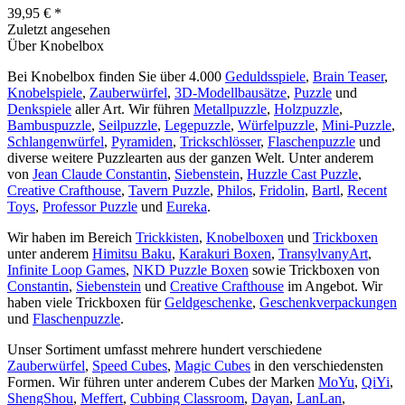
39,95 € *
Zuletzt angesehen
Über Knobelbox
Bei Knobelbox finden Sie über 4.000
Geduldsspiele
,
Brain Teaser
,
Knobelspiele
,
Zauberwürfel
,
3D-Modellbausätze
,
Puzzle
und
Denkspiele
aller Art. Wir führen
Metallpuzzle
,
Holzpuzzle
,
Bambuspuzzle
,
Seilpuzzle
,
Legepuzzle
,
Würfelpuzzle
,
Mini-Puzzle
,
Schlangenwürfel
,
Pyramiden
,
Trickschlösser
,
Flaschenpuzzle
und
diverse weitere Puzzlearten aus der ganzen Welt. Unter anderem
von
Jean Claude Constantin
,
Siebenstein
,
Huzzle Cast Puzzle
,
Creative Crafthouse
,
Tavern Puzzle
,
Philos
,
Fridolin
,
Bartl
,
Recent
Toys
,
Professor Puzzle
und
Eureka
.
Wir haben im Bereich
Trickkisten
,
Knobelboxen
und
Trickboxen
unter anderem
Himitsu Baku
,
Karakuri Boxen
,
TransylvanyArt
,
Infinite Loop Games
,
NKD Puzzle Boxen
sowie Trickboxen von
Constantin
,
Siebenstein
und
Creative Crafthouse
im Angebot. Wir
haben viele Trickboxen für
Geldgeschenke
,
Geschenkverpackungen
und
Flaschenpuzzle
.
Unser Sortiment umfasst mehrere hundert verschiedene
Zauberwürfel
,
Speed Cubes
,
Magic Cubes
in den verschiedensten
Formen. Wir führen unter anderem Cubes der Marken
MoYu
,
QiYi
,
ShengShou
,
Meffert
,
Cubbing Classroom
,
Dayan
,
LanLan
,