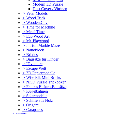
Modern 3D Puzzle
Dust Cover / Vitrinen
>
Veter Models
>
Wood Trick
>
Wooden.City
>
Time for Machine
>
Metal Time
>
Eco Wood Art
>
Mr. Playwood
>
Intrism Marble Maze
>
Nanoblock
>
Brixies
>
Bausätze für Kinder
>
IDventure
>
Escape Welt
>
3D Papiermodelle
>
Wise Elk Mini Bricks
>
NKD Puzzle Trickboxen
>
Franzis Elektro-Bausätze
>
Kugelbahnen
>
Solarmodelle
>
Schiffe aus Holz
>
Origami
>
Carapaces