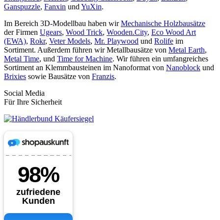
Ganspuzzle
,
Fanxin
und
YuXin
.
Im Bereich 3D-Modellbau haben wir
Mechanische Holzbausätze
der Firmen
Ugears
,
Wood Trick
,
Wooden.City
,
Eco Wood Art
(EWA)
,
Rokr
,
Veter Models
,
Mr. Playwood
und
Rolife
im
Sortiment. Außerdem führen wir Metallbausätze von
Metal Earth
,
Metal Time
, und
Time for Machine
. Wir führen ein umfangreiches
Sortiment an Klemmbausteinen im Nanoformat von
Nanoblock
und
Brixies
sowie Bausätze von
Franzis
.
Social Media
Für Ihre Sicherheit