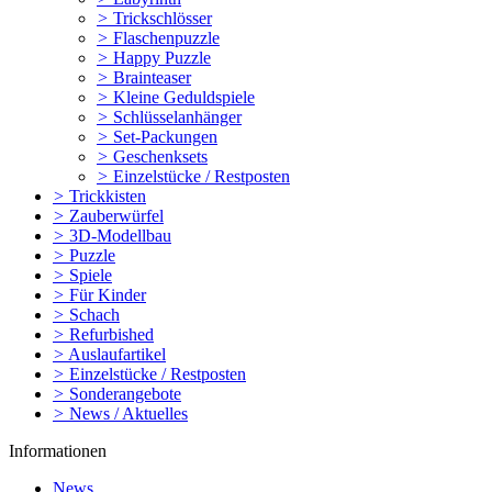
>
Trickschlösser
>
Flaschenpuzzle
>
Happy Puzzle
>
Brainteaser
>
Kleine Geduldspiele
>
Schlüsselanhänger
>
Set-Packungen
>
Geschenksets
>
Einzelstücke / Restposten
>
Trickkisten
>
Zauberwürfel
>
3D-Modellbau
>
Puzzle
>
Spiele
>
Für Kinder
>
Schach
>
Refurbished
>
Auslaufartikel
>
Einzelstücke / Restposten
>
Sonderangebote
>
News / Aktuelles
Informationen
News