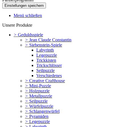
Menü schließen
Unsere Produkte
>
Geduldsspiele
>
Jean Claude Constantin
>
Siebenstein-Spiele
Labyrinth
Legepuzzle
Trickkisten
Trickschlösser
Seilpuzzle
Verschiedenes
>
Creative Crafthouse
>
Mini-Puzzle
>
Holzpuzzle
>
Metallpuzzle
>
Seilpuzzle
>
Würfelpuzzle
>
Schlangenwürfel
>
Pyramiden
>
Legepuzzle
>
Labyrinth