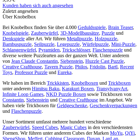
Kunden haben sich auch angesehen
Zuletzt angesehen
Über Knobelbox
Bei Knobelbox finden Sie über 4.000
Geduldsspiele
,
Brain Teaser
,
Knobelspiele
,
Zauberwürfel
,
3D-Modellbausätze
,
Puzzle
und
Denkspiele
aller Art. Wir führen
Metallpuzzle
,
Holzpuzzle
,
Bambuspuzzle
,
Seilpuzzle
,
Legepuzzle
,
Würfelpuzzle
,
Mini-Puzzle
,
Schlangenwürfel
,
Pyramiden
,
Trickschlösser
,
Flaschenpuzzle
und
diverse weitere Puzzlearten aus der ganzen Welt. Unter anderem
von
Jean Claude Constantin
,
Siebenstein
,
Huzzle Cast Puzzle
,
Creative Crafthouse
,
Tavern Puzzle
,
Philos
,
Fridolin
,
Bartl
,
Recent
Toys
,
Professor Puzzle
und
Eureka
.
Wir haben im Bereich
Trickkisten
,
Knobelboxen
und
Trickboxen
unter anderem
Himitsu Baku
,
Karakuri Boxen
,
TransylvanyArt
,
Infinite Loop Games
,
NKD Puzzle Boxen
sowie Trickboxen von
Constantin
,
Siebenstein
und
Creative Crafthouse
im Angebot. Wir
haben viele Trickboxen für
Geldgeschenke
,
Geschenkverpackungen
und
Flaschenpuzzle
.
Unser Sortiment umfasst mehrere hundert verschiedene
Zauberwürfel
,
Speed Cubes
,
Magic Cubes
in den verschiedensten
Formen. Wir führen unter anderem Cubes der Marken
MoYu
,
QiYi
,
ShengShou
,
Meffert
,
Cubbing Classroom
,
Dayan
,
LanLan
,