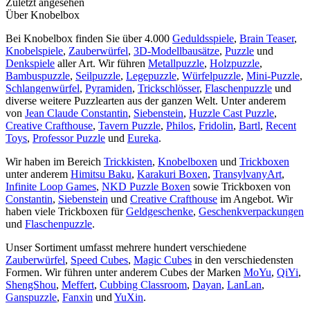
Zuletzt angesehen
Über Knobelbox
Bei Knobelbox finden Sie über 4.000
Geduldsspiele
,
Brain Teaser
,
Knobelspiele
,
Zauberwürfel
,
3D-Modellbausätze
,
Puzzle
und
Denkspiele
aller Art. Wir führen
Metallpuzzle
,
Holzpuzzle
,
Bambuspuzzle
,
Seilpuzzle
,
Legepuzzle
,
Würfelpuzzle
,
Mini-Puzzle
,
Schlangenwürfel
,
Pyramiden
,
Trickschlösser
,
Flaschenpuzzle
und
diverse weitere Puzzlearten aus der ganzen Welt. Unter anderem
von
Jean Claude Constantin
,
Siebenstein
,
Huzzle Cast Puzzle
,
Creative Crafthouse
,
Tavern Puzzle
,
Philos
,
Fridolin
,
Bartl
,
Recent
Toys
,
Professor Puzzle
und
Eureka
.
Wir haben im Bereich
Trickkisten
,
Knobelboxen
und
Trickboxen
unter anderem
Himitsu Baku
,
Karakuri Boxen
,
TransylvanyArt
,
Infinite Loop Games
,
NKD Puzzle Boxen
sowie Trickboxen von
Constantin
,
Siebenstein
und
Creative Crafthouse
im Angebot. Wir
haben viele Trickboxen für
Geldgeschenke
,
Geschenkverpackungen
und
Flaschenpuzzle
.
Unser Sortiment umfasst mehrere hundert verschiedene
Zauberwürfel
,
Speed Cubes
,
Magic Cubes
in den verschiedensten
Formen. Wir führen unter anderem Cubes der Marken
MoYu
,
QiYi
,
ShengShou
,
Meffert
,
Cubbing Classroom
,
Dayan
,
LanLan
,
Ganspuzzle
,
Fanxin
und
YuXin
.