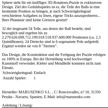
Sphere steht für ein kniffliges 3D-Rotations-Puzzle in exklusivem
Design. Ziel des Geduldsspieles ist es, die Teile des Balls in eine
bestimmte Position zu bringen, je nach Schwierigkeitsgrad
verschiedene Aufgaben zu lösen, eigene Tricks auszuprobieren...
Ihrer Phantasie sind keine Grenzen gesetzt!
32 der insgesamt 54 Teile, aus denen der Ball besteht, sind
beweglich und ergeben bis zu
2.279.626.699.712.199.018.518.937.600.000 Positionen (ca. 2,3
Quintillionen). 24 Dreiecke sind in 6 sogenannte Pole aufgeteilt.
Ergänzt werden sie von 8 "Sternen".
Das Design, die Konstruktion und die Fertigung der Puzzle erfolgen
zu 100% in Europa. Bei der Herstellung wird hochwertiger
Kunststoff verwendet. Kleber und Metallteile kommen nicht zum
Einsatz.
Schwierigkeitsgrad:
Einfach
Anzahl Spieler:
1
Hersteller: MARUSENKO S.L. , C/ Roncesvalles, n? 10, 31350
Peralta - Navarra, Spanien, E-Mail: info@marusenko.com
Anleitung / Lösung: