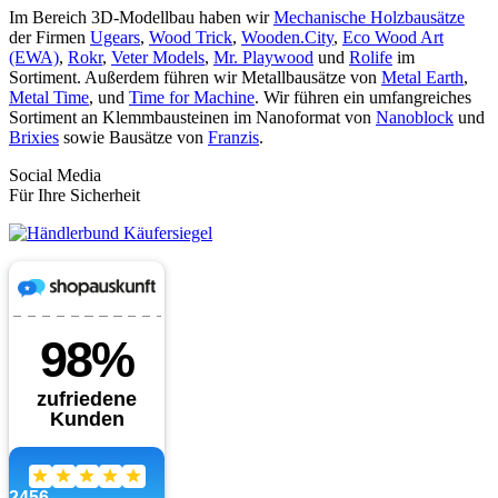
Im Bereich 3D-Modellbau haben wir
Mechanische Holzbausätze
der Firmen
Ugears
,
Wood Trick
,
Wooden.City
,
Eco Wood Art
(EWA)
,
Rokr
,
Veter Models
,
Mr. Playwood
und
Rolife
im
Sortiment. Außerdem führen wir Metallbausätze von
Metal Earth
,
Metal Time
, und
Time for Machine
. Wir führen ein umfangreiches
Sortiment an Klemmbausteinen im Nanoformat von
Nanoblock
und
Brixies
sowie Bausätze von
Franzis
.
Social Media
Für Ihre Sicherheit