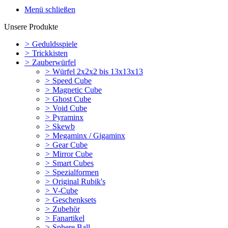
Menü schließen
Unsere Produkte
>
Geduldsspiele
>
Trickkisten
>
Zauberwürfel
>
Würfel 2x2x2 bis 13x13x13
>
Speed Cube
>
Magnetic Cube
>
Ghost Cube
>
Void Cube
>
Pyraminx
>
Skewb
>
Megaminx / Gigaminx
>
Gear Cube
>
Mirror Cube
>
Smart Cubes
>
Spezialformen
>
Original Rubik's
>
V-Cube
>
Geschenksets
>
Zubehör
>
Fanartikel
>
Sphere Ball