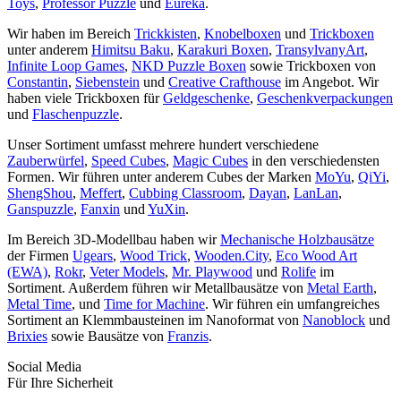
Toys
,
Professor Puzzle
und
Eureka
.
Wir haben im Bereich
Trickkisten
,
Knobelboxen
und
Trickboxen
unter anderem
Himitsu Baku
,
Karakuri Boxen
,
TransylvanyArt
,
Infinite Loop Games
,
NKD Puzzle Boxen
sowie Trickboxen von
Constantin
,
Siebenstein
und
Creative Crafthouse
im Angebot. Wir
haben viele Trickboxen für
Geldgeschenke
,
Geschenkverpackungen
und
Flaschenpuzzle
.
Unser Sortiment umfasst mehrere hundert verschiedene
Zauberwürfel
,
Speed Cubes
,
Magic Cubes
in den verschiedensten
Formen. Wir führen unter anderem Cubes der Marken
MoYu
,
QiYi
,
ShengShou
,
Meffert
,
Cubbing Classroom
,
Dayan
,
LanLan
,
Ganspuzzle
,
Fanxin
und
YuXin
.
Im Bereich 3D-Modellbau haben wir
Mechanische Holzbausätze
der Firmen
Ugears
,
Wood Trick
,
Wooden.City
,
Eco Wood Art
(EWA)
,
Rokr
,
Veter Models
,
Mr. Playwood
und
Rolife
im
Sortiment. Außerdem führen wir Metallbausätze von
Metal Earth
,
Metal Time
, und
Time for Machine
. Wir führen ein umfangreiches
Sortiment an Klemmbausteinen im Nanoformat von
Nanoblock
und
Brixies
sowie Bausätze von
Franzis
.
Social Media
Für Ihre Sicherheit