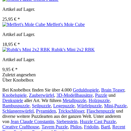
Artikel auf Lager.
25,95 € *
Meffert's Mole Cube
Artikel auf Lager.
18,95 € *
Rubik's Mini 2x2 RBK
Artikel auf Lager.
9,95 € *
Zuletzt angesehen
Über Knobelbox
Bei Knobelbox finden Sie über 4.000
Geduldsspiele
,
Brain Teaser
,
Knobelspiele
,
Zauberwürfel
,
3D-Modellbausätze
,
Puzzle
und
Denkspiele
aller Art. Wir führen
Metallpuzzle
,
Holzpuzzle
,
Bambuspuzzle
,
Seilpuzzle
,
Legepuzzle
,
Würfelpuzzle
,
Mini-Puzzle
,
Schlangenwürfel
,
Pyramiden
,
Trickschlösser
,
Flaschenpuzzle
und
diverse weitere Puzzlearten aus der ganzen Welt. Unter anderem
von
Jean Claude Constantin
,
Siebenstein
,
Huzzle Cast Puzzle
,
Creative Crafthouse
,
Tavern Puzzle
,
Philos
,
Fridolin
,
Bartl
,
Recent