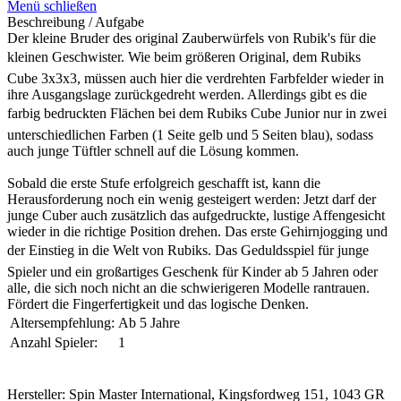
Menü schließen
Beschreibung / Aufgabe
Der kleine Bruder des original Zauberwürfels von Rubik's für die
kleinen Geschwister. Wie beim größeren Original, dem Rubiks
Cube 3x3x3, müssen auch hier die verdrehten Farbfelder wieder in
ihre Ausgangslage zurückgedreht werden. Allerdings gibt es die
farbig bedruckten Flächen bei dem Rubiks Cube Junior nur in zwei
unterschiedlichen Farben (1 Seite gelb und 5 Seiten blau), sodass
auch junge Tüftler schnell auf die Lösung kommen.
Sobald die erste Stufe erfolgreich geschafft ist, kann die
Herausforderung noch ein wenig gesteigert werden: Jetzt darf der
junge Cuber auch zusätzlich das aufgedruckte, lustige Affengesicht
wieder in die richtige Position drehen. Das erste Gehirnjogging und
der Einstieg in die Welt von Rubiks. Das Geduldsspiel für junge
Spieler und ein großartiges Geschenk für Kinder ab 5 Jahren oder
alle, die sich noch nicht an die schwierigeren Modelle rantrauen.
Fördert die Fingerfertigkeit und das logische Denken.
Altersempfehlung:
Ab 5 Jahre
Anzahl Spieler:
1
Hersteller: Spin Master International, Kingsfordweg 151, 1043 GR