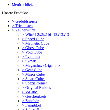
Menü schließen
Unsere Produkte
>
Geduldsspiele
>
Trickkisten
>
Zauberwürfel
>
Würfel 2x2x2 bis 13x13x13
>
Speed Cube
>
Magnetic Cube
>
Ghost Cube
>
Void Cube
>
Pyraminx
>
Skewb
>
Megaminx / Gigaminx
>
Gear Cube
>
Mirror Cube
>
Smart Cubes
>
Spezialformen
>
Original Rubik's
>
V-Cube
>
Geschenksets
>
Zubehör
>
Fanartikel
>
Sphere Ball