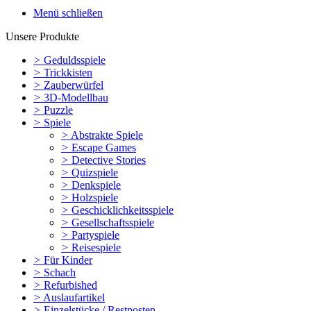
Menü schließen
Unsere Produkte
>
Geduldsspiele
>
Trickkisten
>
Zauberwürfel
>
3D-Modellbau
>
Puzzle
>
Spiele
>
Abstrakte Spiele
>
Escape Games
>
Detective Stories
>
Quizspiele
>
Denkspiele
>
Holzspiele
>
Geschicklichkeitsspiele
>
Gesellschaftsspiele
>
Partyspiele
>
Reisespiele
>
Für Kinder
>
Schach
>
Refurbished
>
Auslaufartikel
>
Einzelstücke / Restposten