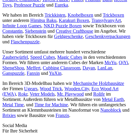
Toys
,
Professor Puzzle
und
Eureka
.
Wir haben im Bereich
Trickkisten
,
Knobelboxen
und
Trickboxen
unter anderem
Himitsu Baku
,
Karakuri Boxen
,
TransylvanyArt
,
Infinite Loop Games
,
NKD Puzzle Boxen
sowie Trickboxen von
Constantin
,
Siebenstein
und
Creative Crafthouse
im Angebot. Wir
haben viele Trickboxen für
Geldgeschenke
,
Geschenkverpackungen
und
Flaschenpuzzle
.
Unser Sortiment umfasst mehrere hundert verschiedene
Zauberwürfel
,
Speed Cubes
,
Magic Cubes
in den verschiedensten
Formen. Wir führen unter anderem Cubes der Marken
MoYu
,
QiYi
,
ShengShou
,
Meffert
,
Cubbing Classroom
,
Dayan
,
LanLan
,
Ganspuzzle
,
Fanxin
und
YuXin
.
Im Bereich 3D-Modellbau haben wir
Mechanische Holzbausätze
der Firmen
Ugears
,
Wood Trick
,
Wooden.City
,
Eco Wood Art
(EWA)
,
Rokr
,
Veter Models
,
Mr. Playwood
und
Rolife
im
Sortiment. Außerdem führen wir Metallbausätze von
Metal Earth
,
Metal Time
, und
Time for Machine
. Wir führen ein umfangreiches
Sortiment an Klemmbausteinen im Nanoformat von
Nanoblock
und
Brixies
sowie Bausätze von
Franzis
.
Social Media
Für Ihre Sicherheit