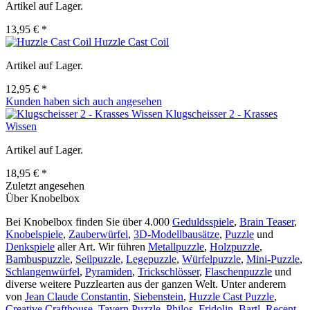
Artikel auf Lager.
13,95 € *
Huzzle Cast Coil
Artikel auf Lager.
12,95 € *
Kunden haben sich auch angesehen
Klugscheisser 2 - Krasses
Wissen
Artikel auf Lager.
18,95 € *
Zuletzt angesehen
Über Knobelbox
Bei Knobelbox finden Sie über 4.000
Geduldsspiele
,
Brain Teaser
,
Knobelspiele
,
Zauberwürfel
,
3D-Modellbausätze
,
Puzzle
und
Denkspiele
aller Art. Wir führen
Metallpuzzle
,
Holzpuzzle
,
Bambuspuzzle
,
Seilpuzzle
,
Legepuzzle
,
Würfelpuzzle
,
Mini-Puzzle
,
Schlangenwürfel
,
Pyramiden
,
Trickschlösser
,
Flaschenpuzzle
und
diverse weitere Puzzlearten aus der ganzen Welt. Unter anderem
von
Jean Claude Constantin
,
Siebenstein
,
Huzzle Cast Puzzle
,
Creative Crafthouse
,
Tavern Puzzle
,
Philos
,
Fridolin
,
Bartl
,
Recent