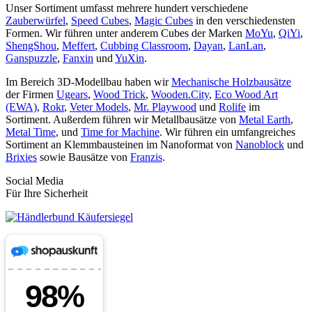
Unser Sortiment umfasst mehrere hundert verschiedene
Zauberwürfel
,
Speed Cubes
,
Magic Cubes
in den verschiedensten
Formen. Wir führen unter anderem Cubes der Marken
MoYu
,
QiYi
,
ShengShou
,
Meffert
,
Cubbing Classroom
,
Dayan
,
LanLan
,
Ganspuzzle
,
Fanxin
und
YuXin
.
Im Bereich 3D-Modellbau haben wir
Mechanische Holzbausätze
der Firmen
Ugears
,
Wood Trick
,
Wooden.City
,
Eco Wood Art
(EWA)
,
Rokr
,
Veter Models
,
Mr. Playwood
und
Rolife
im
Sortiment. Außerdem führen wir Metallbausätze von
Metal Earth
,
Metal Time
, und
Time for Machine
. Wir führen ein umfangreiches
Sortiment an Klemmbausteinen im Nanoformat von
Nanoblock
und
Brixies
sowie Bausätze von
Franzis
.
Social Media
Für Ihre Sicherheit