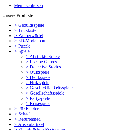
Menü schließen
Unsere Produkte
>
Geduldsspiele
>
Trickkisten
>
Zauberwürfel
>
3D-Modellbau
>
Puzzle
>
Spiele
>
Abstrakte Spiele
>
Escape Games
>
Detective Stories
>
Quizspiele
>
Denkspiele
>
Holzspiele
>
Geschicklichkeitsspiele
>
Gesellschaftsspiele
>
Partyspiele
>
Reisespiele
>
Für Kinder
>
Schach
>
Refurbished
>
Auslaufartikel
>
Einzelstücke / Restposten