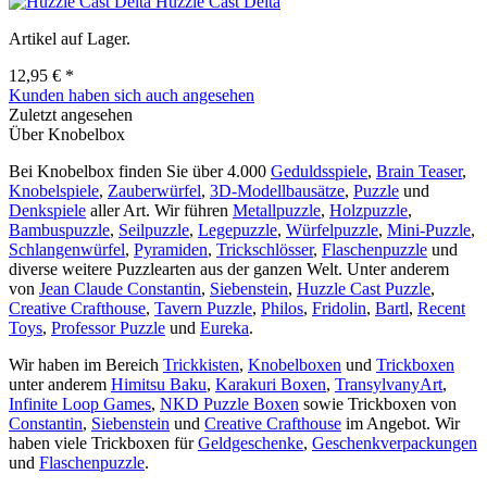
Huzzle Cast Delta
Artikel auf Lager.
12,95 € *
Kunden haben sich auch angesehen
Zuletzt angesehen
Über Knobelbox
Bei Knobelbox finden Sie über 4.000
Geduldsspiele
,
Brain Teaser
,
Knobelspiele
,
Zauberwürfel
,
3D-Modellbausätze
,
Puzzle
und
Denkspiele
aller Art. Wir führen
Metallpuzzle
,
Holzpuzzle
,
Bambuspuzzle
,
Seilpuzzle
,
Legepuzzle
,
Würfelpuzzle
,
Mini-Puzzle
,
Schlangenwürfel
,
Pyramiden
,
Trickschlösser
,
Flaschenpuzzle
und
diverse weitere Puzzlearten aus der ganzen Welt. Unter anderem
von
Jean Claude Constantin
,
Siebenstein
,
Huzzle Cast Puzzle
,
Creative Crafthouse
,
Tavern Puzzle
,
Philos
,
Fridolin
,
Bartl
,
Recent
Toys
,
Professor Puzzle
und
Eureka
.
Wir haben im Bereich
Trickkisten
,
Knobelboxen
und
Trickboxen
unter anderem
Himitsu Baku
,
Karakuri Boxen
,
TransylvanyArt
,
Infinite Loop Games
,
NKD Puzzle Boxen
sowie Trickboxen von
Constantin
,
Siebenstein
und
Creative Crafthouse
im Angebot. Wir
haben viele Trickboxen für
Geldgeschenke
,
Geschenkverpackungen
und
Flaschenpuzzle
.