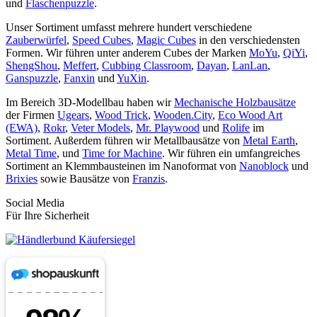
und
Flaschenpuzzle
.
Unser Sortiment umfasst mehrere hundert verschiedene
Zauberwürfel
,
Speed Cubes
,
Magic Cubes
in den verschiedensten
Formen. Wir führen unter anderem Cubes der Marken
MoYu
,
QiYi
,
ShengShou
,
Meffert
,
Cubbing Classroom
,
Dayan
,
LanLan
,
Ganspuzzle
,
Fanxin
und
YuXin
.
Im Bereich 3D-Modellbau haben wir
Mechanische Holzbausätze
der Firmen
Ugears
,
Wood Trick
,
Wooden.City
,
Eco Wood Art
(EWA)
,
Rokr
,
Veter Models
,
Mr. Playwood
und
Rolife
im
Sortiment. Außerdem führen wir Metallbausätze von
Metal Earth
,
Metal Time
, und
Time for Machine
. Wir führen ein umfangreiches
Sortiment an Klemmbausteinen im Nanoformat von
Nanoblock
und
Brixies
sowie Bausätze von
Franzis
.
Social Media
Für Ihre Sicherheit