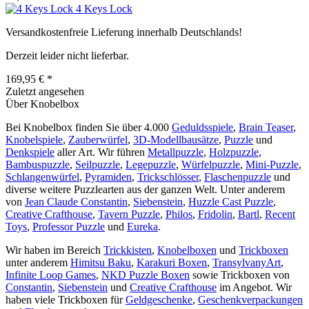
4 Keys Lock
Versandkostenfreie Lieferung innerhalb Deutschlands!
Derzeit leider nicht lieferbar.
169,95 € *
Zuletzt angesehen
Über Knobelbox
Bei Knobelbox finden Sie über 4.000
Geduldsspiele
,
Brain Teaser
,
Knobelspiele
,
Zauberwürfel
,
3D-Modellbausätze
,
Puzzle
und
Denkspiele
aller Art. Wir führen
Metallpuzzle
,
Holzpuzzle
,
Bambuspuzzle
,
Seilpuzzle
,
Legepuzzle
,
Würfelpuzzle
,
Mini-Puzzle
,
Schlangenwürfel
,
Pyramiden
,
Trickschlösser
,
Flaschenpuzzle
und
diverse weitere Puzzlearten aus der ganzen Welt. Unter anderem
von
Jean Claude Constantin
,
Siebenstein
,
Huzzle Cast Puzzle
,
Creative Crafthouse
,
Tavern Puzzle
,
Philos
,
Fridolin
,
Bartl
,
Recent
Toys
,
Professor Puzzle
und
Eureka
.
Wir haben im Bereich
Trickkisten
,
Knobelboxen
und
Trickboxen
unter anderem
Himitsu Baku
,
Karakuri Boxen
,
TransylvanyArt
,
Infinite Loop Games
,
NKD Puzzle Boxen
sowie Trickboxen von
Constantin
,
Siebenstein
und
Creative Crafthouse
im Angebot. Wir
haben viele Trickboxen für
Geldgeschenke
,
Geschenkverpackungen