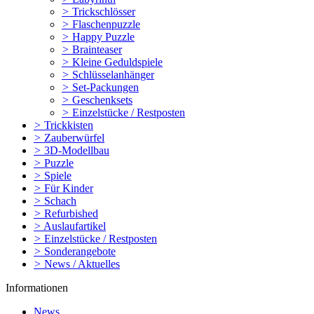
>
Trickschlösser
>
Flaschenpuzzle
>
Happy Puzzle
>
Brainteaser
>
Kleine Geduldspiele
>
Schlüsselanhänger
>
Set-Packungen
>
Geschenksets
>
Einzelstücke / Restposten
>
Trickkisten
>
Zauberwürfel
>
3D-Modellbau
>
Puzzle
>
Spiele
>
Für Kinder
>
Schach
>
Refurbished
>
Auslaufartikel
>
Einzelstücke / Restposten
>
Sonderangebote
>
News / Aktuelles
Informationen
News