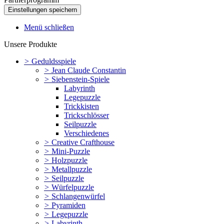
Menü schließen
Unsere Produkte
>
Geduldsspiele
>
Jean Claude Constantin
>
Siebenstein-Spiele
Labyrinth
Legepuzzle
Trickkisten
Trickschlösser
Seilpuzzle
Verschiedenes
>
Creative Crafthouse
>
Mini-Puzzle
>
Holzpuzzle
>
Metallpuzzle
>
Seilpuzzle
>
Würfelpuzzle
>
Schlangenwürfel
>
Pyramiden
>
Legepuzzle
>
Labyrinth