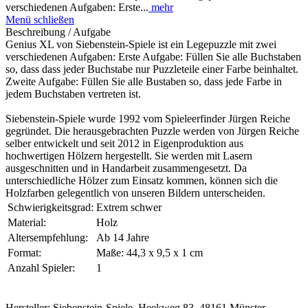
verschiedenen Aufgaben: Erste...
mehr
Menü schließen
Beschreibung / Aufgabe
Genius XL von Siebenstein-Spiele ist ein Legepuzzle mit zwei
verschiedenen Aufgaben: Erste Aufgabe: Füllen Sie alle Buchstaben
so, dass dass jeder Buchstabe nur Puzzleteile einer Farbe beinhaltet.
Zweite Aufgabe: Füllen Sie alle Bustaben so, dass jede Farbe in
jedem Buchstaben vertreten ist.
Siebenstein-Spiele wurde 1992 vom Spieleerfinder Jürgen Reiche
gegründet. Die herausgebrachten Puzzle werden von Jürgen Reiche
selber entwickelt und seit 2012 in Eigenproduktion aus
hochwertigen Hölzern hergestellt. Sie werden mit Lasern
ausgeschnitten und in Handarbeit zusammengesetzt. Da
unterschiedliche Hölzer zum Einsatz kommen, können sich die
Holzfarben gelegentlich von unseren Bildern unterscheiden.
Schwierigkeitsgrad:
Extrem schwer
Material:
Holz
Altersempfehlung:
Ab 14 Jahre
Format:
Maße: 44,3 x 9,5 x 1 cm
Anzahl Spieler:
1
Hersteller: Siebenstein-Spiele, Heekweg 83, 48161 Münster,