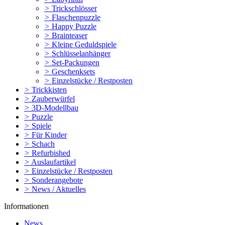
>
Trickschlösser
>
Flaschenpuzzle
>
Happy Puzzle
>
Brainteaser
>
Kleine Geduldspiele
>
Schlüsselanhänger
>
Set-Packungen
>
Geschenksets
>
Einzelstücke / Restposten
>
Trickkisten
>
Zauberwürfel
>
3D-Modellbau
>
Puzzle
>
Spiele
>
Für Kinder
>
Schach
>
Refurbished
>
Auslaufartikel
>
Einzelstücke / Restposten
>
Sonderangebote
>
News / Aktuelles
Informationen
News