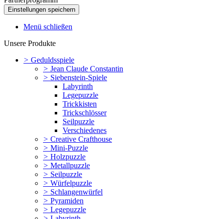
Menü schließen
Unsere Produkte
>
Geduldsspiele
>
Jean Claude Constantin
>
Siebenstein-Spiele
Labyrinth
Legepuzzle
Trickkisten
Trickschlösser
Seilpuzzle
Verschiedenes
>
Creative Crafthouse
>
Mini-Puzzle
>
Holzpuzzle
>
Metallpuzzle
>
Seilpuzzle
>
Würfelpuzzle
>
Schlangenwürfel
>
Pyramiden
>
Legepuzzle
>
Labyrinth