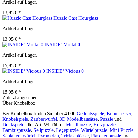
Artikel auf Lager.
13,95 € *
Huzzle Cast Hourglass
Artikel auf Lager.
13,95 € *
INSIDE³ Mortal 0
Artikel auf Lager.
15,95 € *
INSIDE³ Vicious 0
Artikel auf Lager.
15,95 € *
Zuletzt angesehen
Über Knobelbox
Bei Knobelbox finden Sie über 4.000
Geduldsspiele
,
Brain Teaser
,
Knobelspiele
,
Zauberwürfel
,
3D-Modellbausätze
,
Puzzle
und
Denkspiele
aller Art. Wir führen
Metallpuzzle
,
Holzpuzzle
,
Bambuspuzzle
,
Seilpuzzle
,
Legepuzzle
,
Würfelpuzzle
,
Mini-Puzzle
,
Schlangenwürfel
,
Pyramiden
,
Trickschlösser
,
Flaschenpuzzle
und