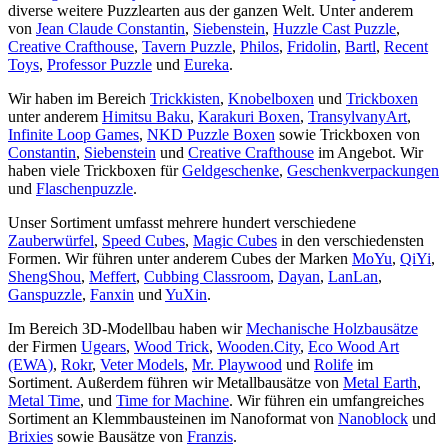
diverse weitere Puzzlearten aus der ganzen Welt. Unter anderem
von
Jean Claude Constantin
,
Siebenstein
,
Huzzle Cast Puzzle
,
Creative Crafthouse
,
Tavern Puzzle
,
Philos
,
Fridolin
,
Bartl
,
Recent
Toys
,
Professor Puzzle
und
Eureka
.
Wir haben im Bereich
Trickkisten
,
Knobelboxen
und
Trickboxen
unter anderem
Himitsu Baku
,
Karakuri Boxen
,
TransylvanyArt
,
Infinite Loop Games
,
NKD Puzzle Boxen
sowie Trickboxen von
Constantin
,
Siebenstein
und
Creative Crafthouse
im Angebot. Wir
haben viele Trickboxen für
Geldgeschenke
,
Geschenkverpackungen
und
Flaschenpuzzle
.
Unser Sortiment umfasst mehrere hundert verschiedene
Zauberwürfel
,
Speed Cubes
,
Magic Cubes
in den verschiedensten
Formen. Wir führen unter anderem Cubes der Marken
MoYu
,
QiYi
,
ShengShou
,
Meffert
,
Cubbing Classroom
,
Dayan
,
LanLan
,
Ganspuzzle
,
Fanxin
und
YuXin
.
Im Bereich 3D-Modellbau haben wir
Mechanische Holzbausätze
der Firmen
Ugears
,
Wood Trick
,
Wooden.City
,
Eco Wood Art
(EWA)
,
Rokr
,
Veter Models
,
Mr. Playwood
und
Rolife
im
Sortiment. Außerdem führen wir Metallbausätze von
Metal Earth
,
Metal Time
, und
Time for Machine
. Wir führen ein umfangreiches
Sortiment an Klemmbausteinen im Nanoformat von
Nanoblock
und
Brixies
sowie Bausätze von
Franzis
.