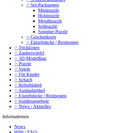
>
Set-Packungen
Minipuzzle
Holzpuzzle
Metallpuzzle
Seilpuzzle
Sonstige Puzzle
>
Geschenksets
>
Einzelstücke / Restposten
>
Trickkisten
>
Zauberwürfel
>
3D-Modellbau
>
Puzzle
>
Spiele
>
Für Kinder
>
Schach
>
Refurbished
>
Auslaufartikel
>
Einzelstücke / Restposten
>
Sonderangebote
>
News / Aktuelles
Informationen
News
Hilfe / FAQ