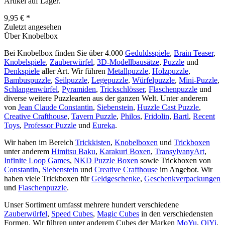
Artikel auf Lager.
9,95 € *
Zuletzt angesehen
Über Knobelbox
Bei Knobelbox finden Sie über 4.000
Geduldsspiele
,
Brain Teaser
,
Knobelspiele
,
Zauberwürfel
,
3D-Modellbausätze
,
Puzzle
und
Denkspiele
aller Art. Wir führen
Metallpuzzle
,
Holzpuzzle
,
Bambuspuzzle
,
Seilpuzzle
,
Legepuzzle
,
Würfelpuzzle
,
Mini-Puzzle
,
Schlangenwürfel
,
Pyramiden
,
Trickschlösser
,
Flaschenpuzzle
und
diverse weitere Puzzlearten aus der ganzen Welt. Unter anderem
von
Jean Claude Constantin
,
Siebenstein
,
Huzzle Cast Puzzle
,
Creative Crafthouse
,
Tavern Puzzle
,
Philos
,
Fridolin
,
Bartl
,
Recent
Toys
,
Professor Puzzle
und
Eureka
.
Wir haben im Bereich
Trickkisten
,
Knobelboxen
und
Trickboxen
unter anderem
Himitsu Baku
,
Karakuri Boxen
,
TransylvanyArt
,
Infinite Loop Games
,
NKD Puzzle Boxen
sowie Trickboxen von
Constantin
,
Siebenstein
und
Creative Crafthouse
im Angebot. Wir
haben viele Trickboxen für
Geldgeschenke
,
Geschenkverpackungen
und
Flaschenpuzzle
.
Unser Sortiment umfasst mehrere hundert verschiedene
Zauberwürfel
,
Speed Cubes
,
Magic Cubes
in den verschiedensten
Formen. Wir führen unter anderem Cubes der Marken
MoYu
,
QiYi
,