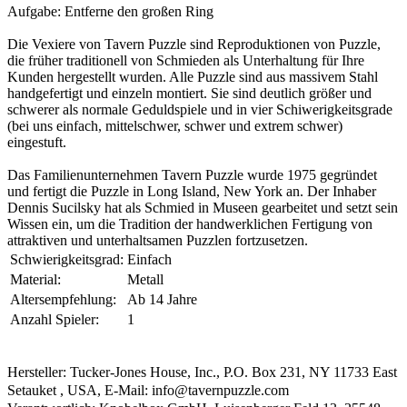
Aufgabe: Entferne den großen Ring
Die Vexiere von Tavern Puzzle sind Reproduktionen von Puzzle,
die früher traditionell von Schmieden als Unterhaltung für Ihre
Kunden hergestellt wurden. Alle Puzzle sind aus massivem Stahl
handgefertigt und einzeln montiert. Sie sind deutlich größer und
schwerer als normale Geduldspiele und in vier Schiwerigkeitsgrade
(bei uns einfach, mittelschwer, schwer und extrem schwer)
eingestuft.
Das Familienunternehmen Tavern Puzzle wurde 1975 gegründet
und fertigt die Puzzle in Long Island, New York an. Der Inhaber
Dennis Sucilsky hat als Schmied in Museen gearbeitet und setzt sein
Wissen ein, um die Tradition der handwerklichen Fertigung von
attraktiven und unterhaltsamen Puzzlen fortzusetzen.
Schwierigkeitsgrad:
Einfach
Material:
Metall
Altersempfehlung:
Ab 14 Jahre
Anzahl Spieler:
1
Hersteller: Tucker-Jones House, Inc., P.O. Box 231, NY 11733 East
Setauket , USA, E-Mail: info@tavernpuzzle.com