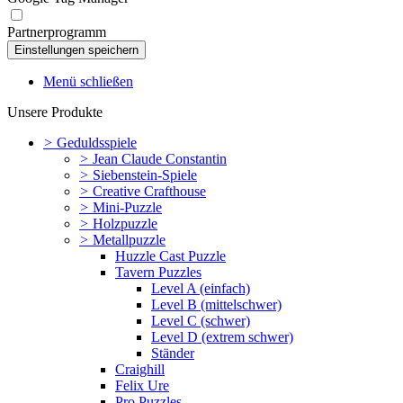
Partnerprogramm
Menü schließen
Unsere Produkte
>
Geduldsspiele
>
Jean Claude Constantin
>
Siebenstein-Spiele
>
Creative Crafthouse
>
Mini-Puzzle
>
Holzpuzzle
>
Metallpuzzle
Huzzle Cast Puzzle
Tavern Puzzles
Level A (einfach)
Level B (mittelschwer)
Level C (schwer)
Level D (extrem schwer)
Ständer
Craighill
Felix Ure
Pro Puzzles