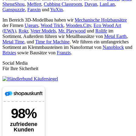
ShengShou
,
Meffert
,
Cubbing Classroom
,
Dayan
,
LanLan
,
Ganspuzzle
,
Fanxin
und
YuXin
.
Im Bereich 3D-Modellbau haben wir
Mechanische Holzbausätze
der Firmen
Ugears
,
Wood Trick
,
Wooden.City
,
Eco Wood Art
(EWA)
,
Rokr
,
Veter Models
,
Mr. Playwood
und
Rolife
im
Sortiment. Außerdem führen wir Metallbausätze von
Metal Earth
,
Metal Time
, und
Time for Machine
. Wir führen ein umfangreiches
Sortiment an Klemmbausteinen im Nanoformat von
Nanoblock
und
Brixies
sowie Bausätze von
Franzis
.
Social Media
Für Ihre Sicherheit