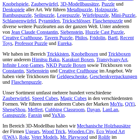
Knobelspiele
,
Zauberwürfel
,
3D-Modellbausätze
,
Puzzle
und
Denkspiele
aller Art. Wir führen
Metallpuzzle
,
Holzpuzzle
,
Bambuspuzzle
,
Seilpuzzle
,
Legepuzzle
,
Würfelpuzzle
,
Mini-Puzzle
,
Schlangenwürfel
,
Pyramiden
,
Trickschlösser
,
Flaschenpuzzle
und
diverse weitere Puzzlearten aus der ganzen Welt. Unter anderem
von
Jean Claude Constantin
,
Siebenstein
,
Huzzle Cast Puzzle
,
Creative Crafthouse
,
Tavern Puzzle
,
Philos
,
Fridolin
,
Bartl
,
Recent
Toys
,
Professor Puzzle
und
Eureka
.
Wir haben im Bereich
Trickkisten
,
Knobelboxen
und
Trickboxen
unter anderem
Himitsu Baku
,
Karakuri Boxen
,
TransylvanyArt
,
Infinite Loop Games
,
NKD Puzzle Boxen
sowie Trickboxen von
Constantin
,
Siebenstein
und
Creative Crafthouse
im Angebot. Wir
haben viele Trickboxen für
Geldgeschenke
,
Geschenkverpackungen
und
Flaschenpuzzle
.
Unser Sortiment umfasst mehrere hundert verschiedene
Zauberwürfel
,
Speed Cubes
,
Magic Cubes
in den verschiedensten
Formen. Wir führen unter anderem Cubes der Marken
MoYu
,
QiYi
,
ShengShou
,
Meffert
,
Cubbing Classroom
,
Dayan
,
LanLan
,
Ganspuzzle
,
Fanxin
und
YuXin
.
Im Bereich 3D-Modellbau haben wir
Mechanische Holzbausätze
der Firmen
Ugears
,
Wood Trick
,
Wooden.City
,
Eco Wood Art
(EWA)
,
Rokr
,
Veter Models
,
Mr. Playwood
und
Rolife
im