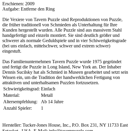
Erschienen: 2009
Aufgabe: Entferne den Ring
Die Vexiere von Tavern Puzzle sind Reproduktionen von Puzzle,
die früher traditionell von Schmieden als Unterhaltung für Ihre
Kunden hergestellt wurden. Alle Puzzle sind aus massivem Stahl
handgefertigt und einzeln montiert. Sie sind deutlich größer und
schwerer als normale Geduldspiele und in vier Schiwerigkeitsgrade
(bei uns einfach, mittelschwer, schwer und extrem schwer)
eingestuft.
Das Familienunternehmen Tavern Puzzle wurde 1975 gegründet
und fertigt die Puzzle in Long Island, New York an. Der Inhaber
Dennis Sucilsky hat als Schmied in Museen gearbeitet und setzt sein
Wissen ein, um die Tradition der handwerklichen Fertigung von
attraktiven und unterhaltsamen Puzzlen fortzusetzen.
Schwierigkeitsgrad:
Einfach
Material:
Metall
Altersempfehlung:
Ab 14 Jahre
Anzahl Spieler:
1
Hersteller: Tucker-Jones House, Inc., P.O. Box 231, NY 11733 East
Setauket , USA, E-Mail: info@tavernpuzzle.com