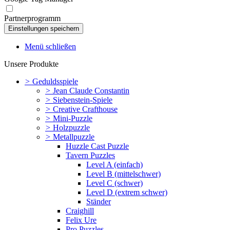
Partnerprogramm
Menü schließen
Unsere Produkte
>
Geduldsspiele
>
Jean Claude Constantin
>
Siebenstein-Spiele
>
Creative Crafthouse
>
Mini-Puzzle
>
Holzpuzzle
>
Metallpuzzle
Huzzle Cast Puzzle
Tavern Puzzles
Level A (einfach)
Level B (mittelschwer)
Level C (schwer)
Level D (extrem schwer)
Ständer
Craighill
Felix Ure
Pro Puzzles