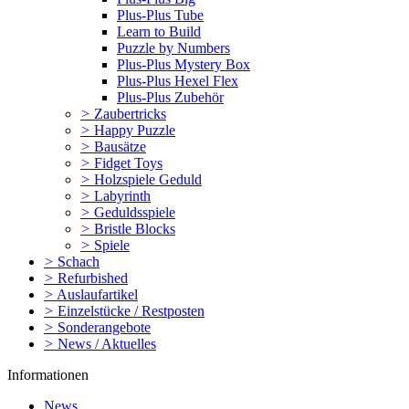
Plus-Plus Tube
Learn to Build
Puzzle by Numbers
Plus-Plus Mystery Box
Plus-Plus Hexel Flex
Plus-Plus Zubehör
>
Zaubertricks
>
Happy Puzzle
>
Bausätze
>
Fidget Toys
>
Holzspiele Geduld
>
Labyrinth
>
Geduldsspiele
>
Bristle Blocks
>
Spiele
>
Schach
>
Refurbished
>
Auslaufartikel
>
Einzelstücke / Restposten
>
Sonderangebote
>
News / Aktuelles
Informationen
News