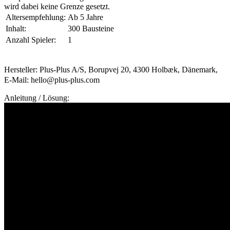
wird dabei keine Grenze gesetzt.
Altersempfehlung:
Ab 5 Jahre
Inhalt:
300 Bausteine
Anzahl Spieler:
1
Hersteller: Plus-Plus A/S, Borupvej 20, 4300 Holbæk, Dänemark,
E-Mail: hello@plus-plus.com
Anleitung / Lösung: