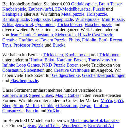
Bei Knobelbox finden Sie über 4.000
Geduldsspiele
,
Brain Teaser
,
Knobelspiele
,
Zauberwürfel
,
3D-Modellbausätze
,
Puzzle
und
Denkspiele
aller Art. Wir führen
Metallpuzzle
,
Holzpuzzle
,
Bambuspuzzle
,
Seilpuzzle
,
Legepuzzle
,
Würfelpuzzle
,
Mini-Puzzle
,
Schlangenwürfel
,
Pyramiden
,
Trickschlösser
,
Flaschenpuzzle
und
diverse weitere Puzzlearten aus der ganzen Welt. Unter anderem
von
Jean Claude Constantin
,
Siebenstein
,
Huzzle Cast Puzzle
,
Creative Crafthouse
,
Tavern Puzzle
,
Philos
,
Fridolin
,
Bartl
,
Recent
Toys
,
Professor Puzzle
und
Eureka
.
Wir haben im Bereich
Trickkisten
,
Knobelboxen
und
Trickboxen
unter anderem
Himitsu Baku
,
Karakuri Boxen
,
TransylvanyArt
,
Infinite Loop Games
,
NKD Puzzle Boxen
sowie Trickboxen von
Constantin
,
Siebenstein
und
Creative Crafthouse
im Angebot. Wir
haben viele Trickboxen für
Geldgeschenke
,
Geschenkverpackungen
und
Flaschenpuzzle
.
Unser Sortiment umfasst mehrere hundert verschiedene
Zauberwürfel
,
Speed Cubes
,
Magic Cubes
in den verschiedensten
Formen. Wir führen unter anderem Cubes der Marken
MoYu
,
QiYi
,
ShengShou
,
Meffert
,
Cubbing Classroom
,
Dayan
,
LanLan
,
Ganspuzzle
,
Fanxin
und
YuXin
.
Im Bereich 3D-Modellbau haben wir
Mechanische Holzbausätze
der Firmen
Ugears
,
Wood Trick
,
Wooden.City
,
Eco Wood Art