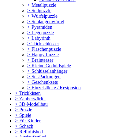
>
Metallpuzzle
>
Seilpuzzle
>
Würfelpuzzle
>
Schlangenwürfel
>
Pyramiden
>
Legepuzzle
>
Labyrinth
>
Trickschlösser
>
Flaschenpuzzle
>
Happy Puzzle
>
Brainteaser
>
Kleine Geduldspiele
>
Schlüsselanhänger
>
Set-Packungen
>
Geschenksets
>
Einzelstücke / Restposten
>
Trickkisten
>
Zauberwürfel
>
3D-Modellbau
>
Puzzle
>
Spiele
>
Für Kinder
>
Schach
>
Refurbished