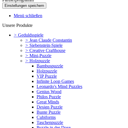
Menü schließen
Unsere Produkte
>
Geduldsspiele
>
Jean Claude Constantin
>
Siebenstein-Spiele
>
Creative Crafthouse
>
Mini-Puzzle
>
Holzpuzzle
Bambuspuzzle
Holzpuzzle
VIP Puzzle
Infinite Loop Games
Leonardo's Mind Puzzles
Genius Wood
Philos Puzzle
Great Minds
Design Puzzle
Bunte Puzzle
Cubiforms
Taschenpuzzle
Puzzle in der Dose