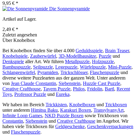
9,95 € *
Die Sonnenpyramide
Artikel auf Lager.
2,49 € *
Zuletzt angesehen
Über Knobelbox
Bei Knobelbox finden Sie über 4.000
Geduldsspiele
,
Brain Teaser
,
Knobelspiele
,
Zauberwürfel
,
3D-Modellbausätze
,
Puzzle
und
Denkspiele
aller Art. Wir führen
Metallpuzzle
,
Holzpuzzle
,
Bambuspuzzle
,
Seilpuzzle
,
Legepuzzle
,
Würfelpuzzle
,
Mini-Puzzle
,
Schlangenwürfel
,
Pyramiden
,
Trickschlösser
,
Flaschenpuzzle
und
diverse weitere Puzzlearten aus der ganzen Welt. Unter anderem
von
Jean Claude Constantin
,
Siebenstein
,
Huzzle Cast Puzzle
,
Creative Crafthouse
,
Tavern Puzzle
,
Philos
,
Fridolin
,
Bartl
,
Recent
Toys
,
Professor Puzzle
und
Eureka
.
Wir haben im Bereich
Trickkisten
,
Knobelboxen
und
Trickboxen
unter anderem
Himitsu Baku
,
Karakuri Boxen
,
TransylvanyArt
,
Infinite Loop Games
,
NKD Puzzle Boxen
sowie Trickboxen von
Constantin
,
Siebenstein
und
Creative Crafthouse
im Angebot. Wir
haben viele Trickboxen für
Geldgeschenke
,
Geschenkverpackungen
und
Flaschenpuzzle
.