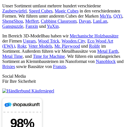
Unser Sortiment umfasst mehrere hundert verschiedene
Zauberwürfel
,
Speed Cubes
,
Magic Cubes
in den verschiedensten
Formen. Wir führen unter anderem Cubes der Marken
MoYu
,
QiYi
,
ShengShou
,
Meffert
,
Cubbing Classroom
,
Dayan
,
LanLan
,
Ganspuzzle
,
Fanxin
und
YuXin
.
Im Bereich 3D-Modellbau haben wir
Mechanische Holzbausätze
der Firmen
Ugears
,
Wood Trick
,
Wooden.City
,
Eco Wood Art
(EWA)
,
Rokr
,
Veter Models
,
Mr. Playwood
und
Rolife
im
Sortiment. Außerdem führen wir Metallbausätze von
Metal Earth
,
Metal Time
, und
Time for Machine
. Wir führen ein umfangreiches
Sortiment an Klemmbausteinen im Nanoformat von
Nanoblock
und
Brixies
sowie Bausätze von
Franzis
.
Social Media
Für Ihre Sicherheit