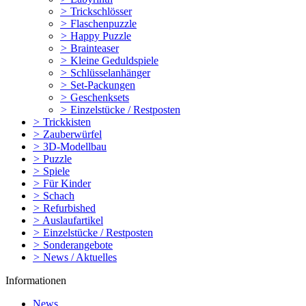
>
Trickschlösser
>
Flaschenpuzzle
>
Happy Puzzle
>
Brainteaser
>
Kleine Geduldspiele
>
Schlüsselanhänger
>
Set-Packungen
>
Geschenksets
>
Einzelstücke / Restposten
>
Trickkisten
>
Zauberwürfel
>
3D-Modellbau
>
Puzzle
>
Spiele
>
Für Kinder
>
Schach
>
Refurbished
>
Auslaufartikel
>
Einzelstücke / Restposten
>
Sonderangebote
>
News / Aktuelles
Informationen
News