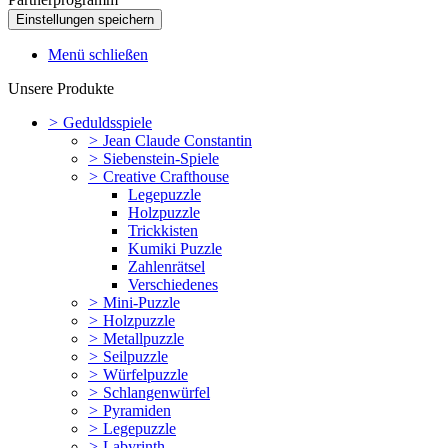
Menü schließen
Unsere Produkte
>
Geduldsspiele
>
Jean Claude Constantin
>
Siebenstein-Spiele
>
Creative Crafthouse
Legepuzzle
Holzpuzzle
Trickkisten
Kumiki Puzzle
Zahlenrätsel
Verschiedenes
>
Mini-Puzzle
>
Holzpuzzle
>
Metallpuzzle
>
Seilpuzzle
>
Würfelpuzzle
>
Schlangenwürfel
>
Pyramiden
>
Legepuzzle
>
Labyrinth