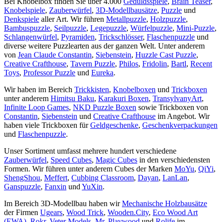
Bei Knobelbox finden Sie über 4.000
Geduldsspiele
,
Brain Teaser
,
Knobelspiele
,
Zauberwürfel
,
3D-Modellbausätze
,
Puzzle
und
Denkspiele
aller Art. Wir führen
Metallpuzzle
,
Holzpuzzle
,
Bambuspuzzle
,
Seilpuzzle
,
Legepuzzle
,
Würfelpuzzle
,
Mini-Puzzle
,
Schlangenwürfel
,
Pyramiden
,
Trickschlösser
,
Flaschenpuzzle
und
diverse weitere Puzzlearten aus der ganzen Welt. Unter anderem
von
Jean Claude Constantin
,
Siebenstein
,
Huzzle Cast Puzzle
,
Creative Crafthouse
,
Tavern Puzzle
,
Philos
,
Fridolin
,
Bartl
,
Recent
Toys
,
Professor Puzzle
und
Eureka
.
Wir haben im Bereich
Trickkisten
,
Knobelboxen
und
Trickboxen
unter anderem
Himitsu Baku
,
Karakuri Boxen
,
TransylvanyArt
,
Infinite Loop Games
,
NKD Puzzle Boxen
sowie Trickboxen von
Constantin
,
Siebenstein
und
Creative Crafthouse
im Angebot. Wir
haben viele Trickboxen für
Geldgeschenke
,
Geschenkverpackungen
und
Flaschenpuzzle
.
Unser Sortiment umfasst mehrere hundert verschiedene
Zauberwürfel
,
Speed Cubes
,
Magic Cubes
in den verschiedensten
Formen. Wir führen unter anderem Cubes der Marken
MoYu
,
QiYi
,
ShengShou
,
Meffert
,
Cubbing Classroom
,
Dayan
,
LanLan
,
Ganspuzzle
,
Fanxin
und
YuXin
.
Im Bereich 3D-Modellbau haben wir
Mechanische Holzbausätze
der Firmen
Ugears
,
Wood Trick
,
Wooden.City
,
Eco Wood Art
(EWA)
,
Rokr
,
Veter Models
,
Mr. Playwood
und
Rolife
im