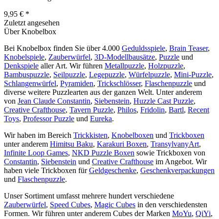
9,95 € *
Zuletzt angesehen
Über Knobelbox
Bei Knobelbox finden Sie über 4.000
Geduldsspiele
,
Brain Teaser
,
Knobelspiele
,
Zauberwürfel
,
3D-Modellbausätze
,
Puzzle
und
Denkspiele
aller Art. Wir führen
Metallpuzzle
,
Holzpuzzle
,
Bambuspuzzle
,
Seilpuzzle
,
Legepuzzle
,
Würfelpuzzle
,
Mini-Puzzle
,
Schlangenwürfel
,
Pyramiden
,
Trickschlösser
,
Flaschenpuzzle
und
diverse weitere Puzzlearten aus der ganzen Welt. Unter anderem
von
Jean Claude Constantin
,
Siebenstein
,
Huzzle Cast Puzzle
,
Creative Crafthouse
,
Tavern Puzzle
,
Philos
,
Fridolin
,
Bartl
,
Recent
Toys
,
Professor Puzzle
und
Eureka
.
Wir haben im Bereich
Trickkisten
,
Knobelboxen
und
Trickboxen
unter anderem
Himitsu Baku
,
Karakuri Boxen
,
TransylvanyArt
,
Infinite Loop Games
,
NKD Puzzle Boxen
sowie Trickboxen von
Constantin
,
Siebenstein
und
Creative Crafthouse
im Angebot. Wir
haben viele Trickboxen für
Geldgeschenke
,
Geschenkverpackungen
und
Flaschenpuzzle
.
Unser Sortiment umfasst mehrere hundert verschiedene
Zauberwürfel
,
Speed Cubes
,
Magic Cubes
in den verschiedensten
Formen. Wir führen unter anderem Cubes der Marken
MoYu
,
QiYi
,