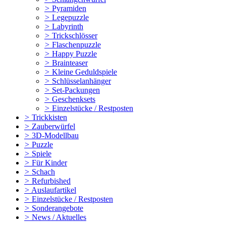
>
Pyramiden
>
Legepuzzle
>
Labyrinth
>
Trickschlösser
>
Flaschenpuzzle
>
Happy Puzzle
>
Brainteaser
>
Kleine Geduldspiele
>
Schlüsselanhänger
>
Set-Packungen
>
Geschenksets
>
Einzelstücke / Restposten
>
Trickkisten
>
Zauberwürfel
>
3D-Modellbau
>
Puzzle
>
Spiele
>
Für Kinder
>
Schach
>
Refurbished
>
Auslaufartikel
>
Einzelstücke / Restposten
>
Sonderangebote
>
News / Aktuelles