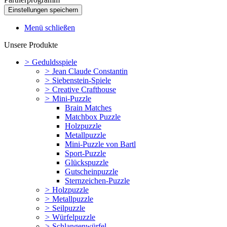
Menü schließen
Unsere Produkte
>
Geduldsspiele
>
Jean Claude Constantin
>
Siebenstein-Spiele
>
Creative Crafthouse
>
Mini-Puzzle
Brain Matches
Matchbox Puzzle
Holzpuzzle
Metallpuzzle
Mini-Puzzle von Bartl
Sport-Puzzle
Glückspuzzle
Gutscheinpuzzle
Sternzeichen-Puzzle
>
Holzpuzzle
>
Metallpuzzle
>
Seilpuzzle
>
Würfelpuzzle
>
Schlangenwürfel