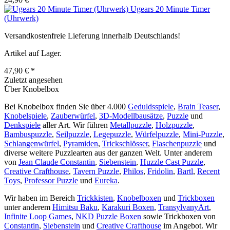
Ugears 20 Minute Timer
(Uhrwerk)
Versandkostenfreie Lieferung innerhalb Deutschlands!
Artikel auf Lager.
47,90 € *
Zuletzt angesehen
Über Knobelbox
Bei Knobelbox finden Sie über 4.000
Geduldsspiele
,
Brain Teaser
,
Knobelspiele
,
Zauberwürfel
,
3D-Modellbausätze
,
Puzzle
und
Denkspiele
aller Art. Wir führen
Metallpuzzle
,
Holzpuzzle
,
Bambuspuzzle
,
Seilpuzzle
,
Legepuzzle
,
Würfelpuzzle
,
Mini-Puzzle
,
Schlangenwürfel
,
Pyramiden
,
Trickschlösser
,
Flaschenpuzzle
und
diverse weitere Puzzlearten aus der ganzen Welt. Unter anderem
von
Jean Claude Constantin
,
Siebenstein
,
Huzzle Cast Puzzle
,
Creative Crafthouse
,
Tavern Puzzle
,
Philos
,
Fridolin
,
Bartl
,
Recent
Toys
,
Professor Puzzle
und
Eureka
.
Wir haben im Bereich
Trickkisten
,
Knobelboxen
und
Trickboxen
unter anderem
Himitsu Baku
,
Karakuri Boxen
,
TransylvanyArt
,
Infinite Loop Games
,
NKD Puzzle Boxen
sowie Trickboxen von
Constantin
,
Siebenstein
und
Creative Crafthouse
im Angebot. Wir