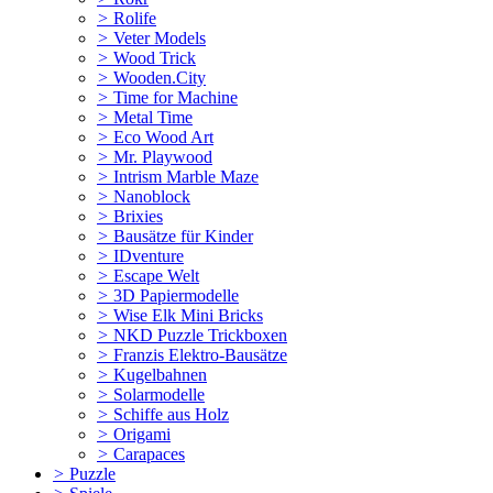
>
Rolife
>
Veter Models
>
Wood Trick
>
Wooden.City
>
Time for Machine
>
Metal Time
>
Eco Wood Art
>
Mr. Playwood
>
Intrism Marble Maze
>
Nanoblock
>
Brixies
>
Bausätze für Kinder
>
IDventure
>
Escape Welt
>
3D Papiermodelle
>
Wise Elk Mini Bricks
>
NKD Puzzle Trickboxen
>
Franzis Elektro-Bausätze
>
Kugelbahnen
>
Solarmodelle
>
Schiffe aus Holz
>
Origami
>
Carapaces
>
Puzzle