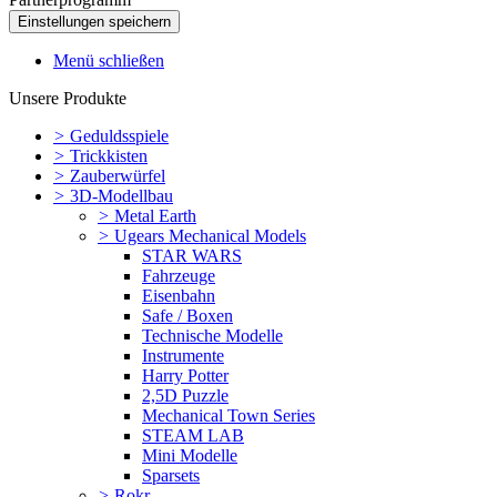
Menü schließen
Unsere Produkte
>
Geduldsspiele
>
Trickkisten
>
Zauberwürfel
>
3D-Modellbau
>
Metal Earth
>
Ugears Mechanical Models
STAR WARS
Fahrzeuge
Eisenbahn
Safe / Boxen
Technische Modelle
Instrumente
Harry Potter
2,5D Puzzle
Mechanical Town Series
STEAM LAB
Mini Modelle
Sparsets
>
Rokr