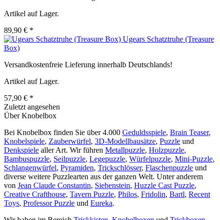
Artikel auf Lager.
89,90 € *
Ugears Schatztruhe (Treasure
Box)
Versandkostenfreie Lieferung innerhalb Deutschlands!
Artikel auf Lager.
57,90 € *
Zuletzt angesehen
Über Knobelbox
Bei Knobelbox finden Sie über 4.000
Geduldsspiele
,
Brain Teaser
,
Knobelspiele
,
Zauberwürfel
,
3D-Modellbausätze
,
Puzzle
und
Denkspiele
aller Art. Wir führen
Metallpuzzle
,
Holzpuzzle
,
Bambuspuzzle
,
Seilpuzzle
,
Legepuzzle
,
Würfelpuzzle
,
Mini-Puzzle
,
Schlangenwürfel
,
Pyramiden
,
Trickschlösser
,
Flaschenpuzzle
und
diverse weitere Puzzlearten aus der ganzen Welt. Unter anderem
von
Jean Claude Constantin
,
Siebenstein
,
Huzzle Cast Puzzle
,
Creative Crafthouse
,
Tavern Puzzle
,
Philos
,
Fridolin
,
Bartl
,
Recent
Toys
,
Professor Puzzle
und
Eureka
.
Wir haben im Bereich
Trickkisten
,
Knobelboxen
und
Trickboxen