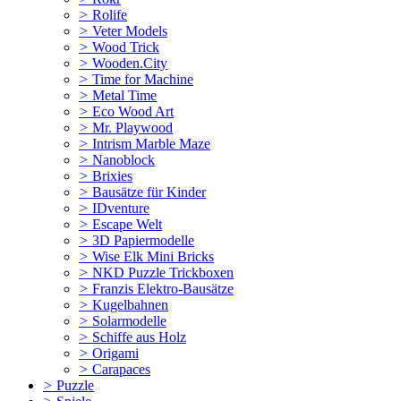
>
Rolife
>
Veter Models
>
Wood Trick
>
Wooden.City
>
Time for Machine
>
Metal Time
>
Eco Wood Art
>
Mr. Playwood
>
Intrism Marble Maze
>
Nanoblock
>
Brixies
>
Bausätze für Kinder
>
IDventure
>
Escape Welt
>
3D Papiermodelle
>
Wise Elk Mini Bricks
>
NKD Puzzle Trickboxen
>
Franzis Elektro-Bausätze
>
Kugelbahnen
>
Solarmodelle
>
Schiffe aus Holz
>
Origami
>
Carapaces
>
Puzzle