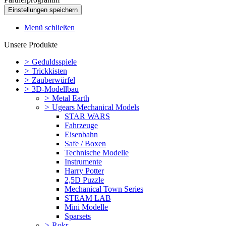
Menü schließen
Unsere Produkte
>
Geduldsspiele
>
Trickkisten
>
Zauberwürfel
>
3D-Modellbau
>
Metal Earth
>
Ugears Mechanical Models
STAR WARS
Fahrzeuge
Eisenbahn
Safe / Boxen
Technische Modelle
Instrumente
Harry Potter
2,5D Puzzle
Mechanical Town Series
STEAM LAB
Mini Modelle
Sparsets
>
Rokr