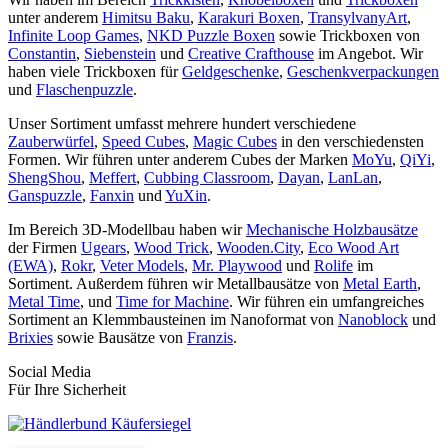
unter anderem
Himitsu Baku
,
Karakuri Boxen
,
TransylvanyArt
,
Infinite Loop Games
,
NKD Puzzle Boxen
sowie Trickboxen von
Constantin
,
Siebenstein
und
Creative Crafthouse
im Angebot. Wir
haben viele Trickboxen für
Geldgeschenke
,
Geschenkverpackungen
und
Flaschenpuzzle
.
Unser Sortiment umfasst mehrere hundert verschiedene
Zauberwürfel
,
Speed Cubes
,
Magic Cubes
in den verschiedensten
Formen. Wir führen unter anderem Cubes der Marken
MoYu
,
QiYi
,
ShengShou
,
Meffert
,
Cubbing Classroom
,
Dayan
,
LanLan
,
Ganspuzzle
,
Fanxin
und
YuXin
.
Im Bereich 3D-Modellbau haben wir
Mechanische Holzbausätze
der Firmen
Ugears
,
Wood Trick
,
Wooden.City
,
Eco Wood Art
(EWA)
,
Rokr
,
Veter Models
,
Mr. Playwood
und
Rolife
im
Sortiment. Außerdem führen wir Metallbausätze von
Metal Earth
,
Metal Time
, und
Time for Machine
. Wir führen ein umfangreiches
Sortiment an Klemmbausteinen im Nanoformat von
Nanoblock
und
Brixies
sowie Bausätze von
Franzis
.
Social Media
Für Ihre Sicherheit