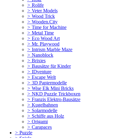
>
Rolife
>
Veter Models
>
Wood Trick
>
Wooden.City
>
Time for Machine
>
Metal Time
>
Eco Wood Art
>
Mr. Playwood
>
Intrism Marble Maze
>
Nanoblock
>
Brixies
>
Bausätze für Kinder
>
IDventure
>
Escape Welt
>
3D Papiermodelle
>
Wise Elk Mini Bricks
>
NKD Puzzle Trickboxen
>
Franzis Elektro-Bausätze
>
Kugelbahnen
>
Solarmodelle
>
Schiffe aus Holz
>
Origami
>
Carapaces
>
Puzzle