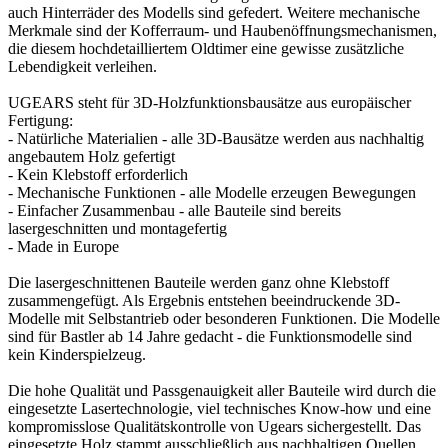
auch Hinterräder des Modells sind gefedert. Weitere mechanische
Merkmale sind der Kofferraum- und Haubenöffnungsmechanismen,
die diesem hochdetailliertem Oldtimer eine gewisse zusätzliche
Lebendigkeit verleihen.
UGEARS steht für 3D-Holzfunktionsbausätze aus europäischer
Fertigung:
- Natürliche Materialien - alle 3D-Bausätze werden aus nachhaltig
angebautem Holz gefertigt
- Kein Klebstoff erforderlich
- Mechanische Funktionen - alle Modelle erzeugen Bewegungen
- Einfacher Zusammenbau - alle Bauteile sind bereits
lasergeschnitten und montagefertig
- Made in Europe
Die lasergeschnittenen Bauteile werden ganz ohne Klebstoff
zusammengefügt. Als Ergebnis entstehen beeindruckende 3D-
Modelle mit Selbstantrieb oder besonderen Funktionen. Die Modelle
sind für Bastler ab 14 Jahre gedacht - die Funktionsmodelle sind
kein Kinderspielzeug.
Die hohe Qualität und Passgenauigkeit aller Bauteile wird durch die
eingesetzte Lasertechnologie, viel technisches Know-how und eine
kompromisslose Qualitätskontrolle von Ugears sichergestellt. Das
eingesetzte Holz stammt ausschließlich aus nachhaltigen Quellen.