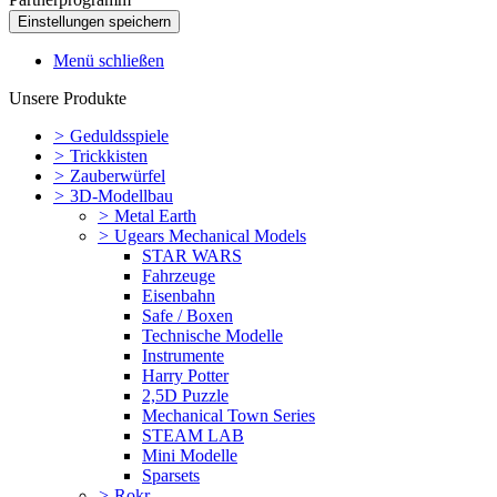
Menü schließen
Unsere Produkte
>
Geduldsspiele
>
Trickkisten
>
Zauberwürfel
>
3D-Modellbau
>
Metal Earth
>
Ugears Mechanical Models
STAR WARS
Fahrzeuge
Eisenbahn
Safe / Boxen
Technische Modelle
Instrumente
Harry Potter
2,5D Puzzle
Mechanical Town Series
STEAM LAB
Mini Modelle
Sparsets
>
Rokr