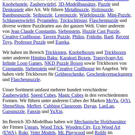
Knobelspiele
,
Zauberwürfel
,
3D-Modellbausätze
,
Puzzle
und
Denkspiele
aller Art. Wir führen
Metallpuzzle
,
Holzpuzzle
,
Bambuspuzzle
,
Seilpuzzle
,
Legepuzzle
,
Würfelpuzzle
,
Mini-Puzzle
,
Schlangenwürfel
,
Pyramiden
,
Trickschlösser
,
Flaschenpuzzle
und
diverse weitere Puzzlearten aus der ganzen Welt. Unter anderem
von
Jean Claude Constantin
,
Siebenstein
,
Huzzle Cast Puzzle
,
Creative Crafthouse
,
Tavern Puzzle
,
Philos
,
Fridolin
,
Bartl
,
Recent
Toys
,
Professor Puzzle
und
Eureka
.
Wir haben im Bereich
Trickkisten
,
Knobelboxen
und
Trickboxen
unter anderem
Himitsu Baku
,
Karakuri Boxen
,
TransylvanyArt
,
Infinite Loop Games
,
NKD Puzzle Boxen
sowie Trickboxen von
Constantin
,
Siebenstein
und
Creative Crafthouse
im Angebot. Wir
haben viele Trickboxen für
Geldgeschenke
,
Geschenkverpackungen
und
Flaschenpuzzle
.
Unser Sortiment umfasst mehrere hundert verschiedene
Zauberwürfel
,
Speed Cubes
,
Magic Cubes
in den verschiedensten
Formen. Wir führen unter anderem Cubes der Marken
MoYu
,
QiYi
,
ShengShou
,
Meffert
,
Cubbing Classroom
,
Dayan
,
LanLan
,
Ganspuzzle
,
Fanxin
und
YuXin
.
Im Bereich 3D-Modellbau haben wir
Mechanische Holzbausätze
der Firmen
Ugears
,
Wood Trick
,
Wooden.City
,
Eco Wood Art
(EWA)
,
Rokr
,
Veter Models
,
Mr. Playwood
und
Rolife
im