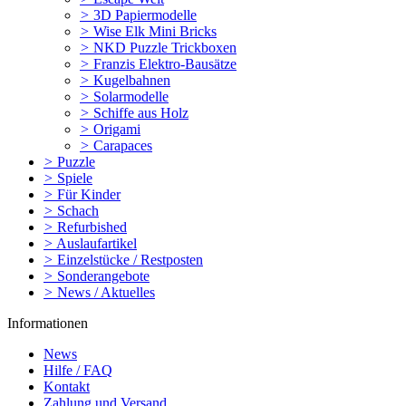
>
3D Papiermodelle
>
Wise Elk Mini Bricks
>
NKD Puzzle Trickboxen
>
Franzis Elektro-Bausätze
>
Kugelbahnen
>
Solarmodelle
>
Schiffe aus Holz
>
Origami
>
Carapaces
>
Puzzle
>
Spiele
>
Für Kinder
>
Schach
>
Refurbished
>
Auslaufartikel
>
Einzelstücke / Restposten
>
Sonderangebote
>
News / Aktuelles
Informationen
News
Hilfe / FAQ
Kontakt
Zahlung und Versand