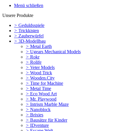
Menü schließen
Unsere Produkte
>
Geduldsspiele
>
Trickkisten
>
Zauberwürfel
>
3D-Modellbau
>
Metal Earth
>
Ugears Mechanical Models
>
Rokr
>
Rolife
>
Veter Models
>
Wood Trick
>
Wooden.City
>
Time for Machine
>
Metal Time
>
Eco Wood Art
>
Mr. Playwood
>
Intrism Marble Maze
>
Nanoblock
>
Brixies
>
Bausätze für Kinder
>
IDventure
>
Escape Welt