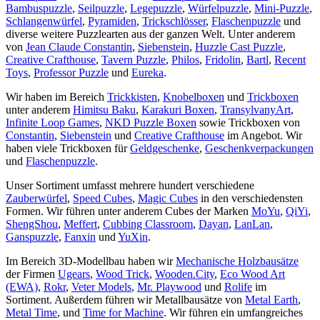
Bambuspuzzle
,
Seilpuzzle
,
Legepuzzle
,
Würfelpuzzle
,
Mini-Puzzle
,
Schlangenwürfel
,
Pyramiden
,
Trickschlösser
,
Flaschenpuzzle
und
diverse weitere Puzzlearten aus der ganzen Welt. Unter anderem
von
Jean Claude Constantin
,
Siebenstein
,
Huzzle Cast Puzzle
,
Creative Crafthouse
,
Tavern Puzzle
,
Philos
,
Fridolin
,
Bartl
,
Recent
Toys
,
Professor Puzzle
und
Eureka
.
Wir haben im Bereich
Trickkisten
,
Knobelboxen
und
Trickboxen
unter anderem
Himitsu Baku
,
Karakuri Boxen
,
TransylvanyArt
,
Infinite Loop Games
,
NKD Puzzle Boxen
sowie Trickboxen von
Constantin
,
Siebenstein
und
Creative Crafthouse
im Angebot. Wir
haben viele Trickboxen für
Geldgeschenke
,
Geschenkverpackungen
und
Flaschenpuzzle
.
Unser Sortiment umfasst mehrere hundert verschiedene
Zauberwürfel
,
Speed Cubes
,
Magic Cubes
in den verschiedensten
Formen. Wir führen unter anderem Cubes der Marken
MoYu
,
QiYi
,
ShengShou
,
Meffert
,
Cubbing Classroom
,
Dayan
,
LanLan
,
Ganspuzzle
,
Fanxin
und
YuXin
.
Im Bereich 3D-Modellbau haben wir
Mechanische Holzbausätze
der Firmen
Ugears
,
Wood Trick
,
Wooden.City
,
Eco Wood Art
(EWA)
,
Rokr
,
Veter Models
,
Mr. Playwood
und
Rolife
im
Sortiment. Außerdem führen wir Metallbausätze von
Metal Earth
,
Metal Time
, und
Time for Machine
. Wir führen ein umfangreiches