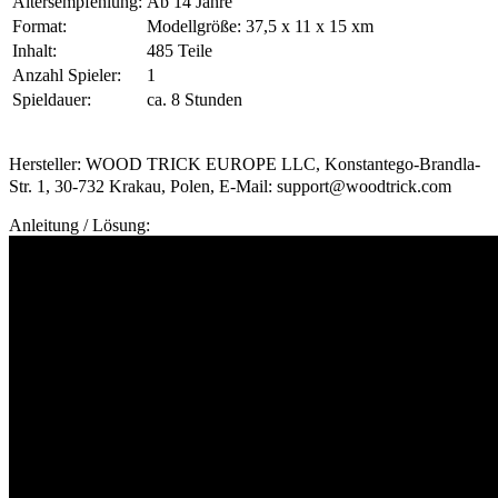
Altersempfehlung:
Ab 14 Jahre
Format:
Modellgröße: 37,5 x 11 x 15 xm
Inhalt:
485 Teile
Anzahl Spieler:
1
Spieldauer:
ca. 8 Stunden
Hersteller: WOOD TRICK EUROPE LLC, Konstantego-Brandla-
Str. 1, 30-732 Krakau, Polen, E-Mail: support@woodtrick.com
Anleitung / Lösung: