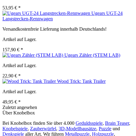
53,95 € *
Ugears UGT-24
Langstrecken-Rennwagen
Versandkostenfreie Lieferung innerhalb Deutschlands!
Artikel auf Lager.
157,90 € *
Ugears Zähler (STEM LAB)
Artikel auf Lager.
22,90 € *
Wood Trick: Tank Trailer
Artikel auf Lager.
49,95 € *
Zuletzt angesehen
Über Knobelbox
Bei Knobelbox finden Sie über 4.000
Geduldsspiele
,
Brain Teaser
,
Knobelspiele
,
Zauberwürfel
,
3D-Modellbausätze
,
Puzzle
und
Denkspiele
aller Art. Wir führen
Metallpuzzle
,
Holzpuzzle
,