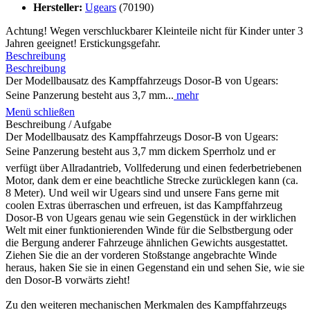
Hersteller:
Ugears
(70190)
Achtung! Wegen verschluckbarer Kleinteile nicht für Kinder unter 3
Jahren geeignet! Erstickungsgefahr.
Beschreibung
Beschreibung
Der Modellbausatz des Kampffahrzeugs Dosor-B von Ugears:
Seine Panzerung besteht aus 3,7 mm...
mehr
Menü schließen
Beschreibung / Aufgabe
Der Modellbausatz des Kampffahrzeugs Dosor-B von Ugears:
Seine Panzerung besteht aus 3,7 mm dickem Sperrholz und er
verfügt über Allradantrieb, Vollfederung und einen federbetriebenen
Motor, dank dem er eine beachtliche Strecke zurücklegen kann (ca.
8 Meter). Und weil wir Ugears sind und unsere Fans gerne mit
coolen Extras überraschen und erfreuen, ist das Kampffahrzeug
Dosor-B von Ugears genau wie sein Gegenstück in der wirklichen
Welt mit einer funktionierenden Winde für die Selbstbergung oder
die Bergung anderer Fahrzeuge ähnlichen Gewichts ausgestattet.
Ziehen Sie die an der vorderen Stoßstange angebrachte Winde
heraus, haken Sie sie in einen Gegenstand ein und sehen Sie, wie sie
den Dosor-B vorwärts zieht!
Zu den weiteren mechanischen Merkmalen des Kampffahrzeugs