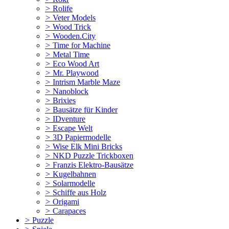
>
Rolife
>
Veter Models
>
Wood Trick
>
Wooden.City
>
Time for Machine
>
Metal Time
>
Eco Wood Art
>
Mr. Playwood
>
Intrism Marble Maze
>
Nanoblock
>
Brixies
>
Bausätze für Kinder
>
IDventure
>
Escape Welt
>
3D Papiermodelle
>
Wise Elk Mini Bricks
>
NKD Puzzle Trickboxen
>
Franzis Elektro-Bausätze
>
Kugelbahnen
>
Solarmodelle
>
Schiffe aus Holz
>
Origami
>
Carapaces
>
Puzzle