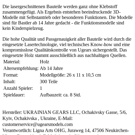
Die lasergeschnittenen Bauteile werden ganz ohne Klebstoff
zusammengefügt. Als Ergebnis entstehen beeindruckende 3D-
Modelle mit Selbstantrieb oder besonderen Funktionen. Die Modelle
sind für Bastler ab 14 Jahre gedacht - die Funktionsmodelle sind
kein Kinderspielzeug.
Die hohe Qualität und Passgenauigkeit aller Bauteile wird durch die
eingesetzte Lasertechnologie, viel technisches Know-how und eine
kompromisslose Qualitätskontrolle von Ugears sichergestellt. Das
eingesetzte Holz stammt ausschließlich aus nachhaltigen Quellen.
Material:
Holz
Altersempfehlung:
Ab 14 Jahre
Format:
Modellgröße: 26 x 11 x 10,5 cm
Inhalt:
300 Teile
Anzahl Spieler:
1
Spieldauer:
Aufbauzeit: ca. 8 Std.
Hersteller: UKRAINIAN GEARS LLC, Ochakivsky Gasse, 5/6,
Kyiv, Ochakivska , Ukraine, E-Mail:
customerservice@ugearsmodels.com
Verantwortlich: Ligna Arts OHG, Juraweg 14, 47506 Neukirchen-