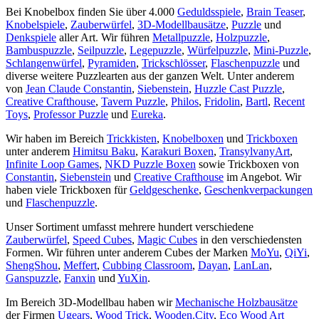
Bei Knobelbox finden Sie über 4.000
Geduldsspiele
,
Brain Teaser
,
Knobelspiele
,
Zauberwürfel
,
3D-Modellbausätze
,
Puzzle
und
Denkspiele
aller Art. Wir führen
Metallpuzzle
,
Holzpuzzle
,
Bambuspuzzle
,
Seilpuzzle
,
Legepuzzle
,
Würfelpuzzle
,
Mini-Puzzle
,
Schlangenwürfel
,
Pyramiden
,
Trickschlösser
,
Flaschenpuzzle
und
diverse weitere Puzzlearten aus der ganzen Welt. Unter anderem
von
Jean Claude Constantin
,
Siebenstein
,
Huzzle Cast Puzzle
,
Creative Crafthouse
,
Tavern Puzzle
,
Philos
,
Fridolin
,
Bartl
,
Recent
Toys
,
Professor Puzzle
und
Eureka
.
Wir haben im Bereich
Trickkisten
,
Knobelboxen
und
Trickboxen
unter anderem
Himitsu Baku
,
Karakuri Boxen
,
TransylvanyArt
,
Infinite Loop Games
,
NKD Puzzle Boxen
sowie Trickboxen von
Constantin
,
Siebenstein
und
Creative Crafthouse
im Angebot. Wir
haben viele Trickboxen für
Geldgeschenke
,
Geschenkverpackungen
und
Flaschenpuzzle
.
Unser Sortiment umfasst mehrere hundert verschiedene
Zauberwürfel
,
Speed Cubes
,
Magic Cubes
in den verschiedensten
Formen. Wir führen unter anderem Cubes der Marken
MoYu
,
QiYi
,
ShengShou
,
Meffert
,
Cubbing Classroom
,
Dayan
,
LanLan
,
Ganspuzzle
,
Fanxin
und
YuXin
.
Im Bereich 3D-Modellbau haben wir
Mechanische Holzbausätze
der Firmen
Ugears
,
Wood Trick
,
Wooden.City
,
Eco Wood Art