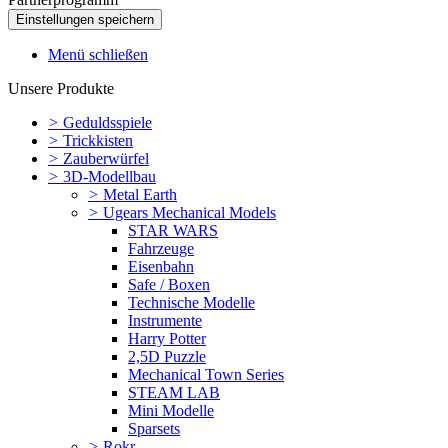
Menü schließen
Unsere Produkte
>
Geduldsspiele
>
Trickkisten
>
Zauberwürfel
>
3D-Modellbau
>
Metal Earth
>
Ugears Mechanical Models
STAR WARS
Fahrzeuge
Eisenbahn
Safe / Boxen
Technische Modelle
Instrumente
Harry Potter
2,5D Puzzle
Mechanical Town Series
STEAM LAB
Mini Modelle
Sparsets
>
Rokr