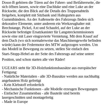
Dosor-B gehören die Türen auf der Fahrer- und Beifahrerseite, die
sich öffnen lassen, sowie eine Dachluke und eine Luke an der
Rückseite, die den Blick auf die Details des Truppenabteils
freigeben, komplett mit Sitzbank und Haltegurten aus
Gummibändern. An der Außenseite des Fahrzeugs finden sich
dekorative Elemente, unter anderem ein Werkzeughalter mit
Brechstange, Pickel, Axt und Schaufel, auf der Luke an der
Rückseite befestigte Ersatzkanister für Langstreckenmissionen
sowie eine mit Laser eingravierte Vernietung. Mit dem Knauf auf
dem Dach (wo sich normalerweise das Maschinengewehr befinden
würde) kann der Federmotor des MTW aufgezogen werden. Um
das Modell in Bewegung zu setzen, stellen Sie einfach den
Start-/Stopp-Hebel an der Seite des Fahrzeugs auf seine untere
Position, und schon starten alle vier Räder!
UGEARS steht für 3D-Holzfunktionsbausätze aus europäischer
Fertigung:
- Natürliche Materialien - alle 3D-Bausätze werden aus nachhaltig
angebautem Holz gefertigt
- Kein Klebstoff erforderlich
- Mechanische Funktionen - alle Modelle erzeugen Bewegungen
- Einfacher Zusammenbau - alle Bauteile sind bereits
lasergeschnitten und montagefertig
- Made in Europe