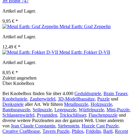
Jet Boing 747
Artikel auf Lager.
9,95 € *
Metal Earth: Graf Zeppelin
Artikel auf Lager.
12,49 € *
Metal Earth: Fokker D-VII
Artikel auf Lager.
8,95 € *
Zuletzt angesehen
Über Knobelbox
Bei Knobelbox finden Sie über 4.000
Geduldsspiele
,
Brain Teaser
,
Knobelspiele
,
Zauberwürfel
,
3D-Modellbausätze
,
Puzzle
und
Denkspiele
aller Art. Wir führen
Metallpuzzle
,
Holzpuzzle
,
Bambuspuzzle
,
Seilpuzzle
,
Legepuzzle
,
Würfelpuzzle
,
Mini-Puzzle
,
Schlangenwürfel
,
Pyramiden
,
Trickschlösser
,
Flaschenpuzzle
und
diverse weitere Puzzlearten aus der ganzen Welt. Unter anderem
von
Jean Claude Constantin
,
Siebenstein
,
Huzzle Cast Puzzle
,
Creative Crafthouse
,
Tavern Puzzle
,
Philos
,
Fridolin
,
Bartl
,
Recent