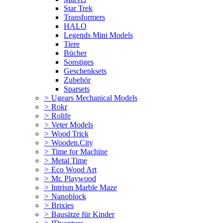
Star Trek
Transformers
HALO
Legends Mini Models
Tiere
Bücher
Sonstiges
Geschenksets
Zubehör
Sparsets
>
Ugears Mechanical Models
>
Rokr
>
Rolife
>
Veter Models
>
Wood Trick
>
Wooden.City
>
Time for Machine
>
Metal Time
>
Eco Wood Art
>
Mr. Playwood
>
Intrism Marble Maze
>
Nanoblock
>
Brixies
>
Bausätze für Kinder