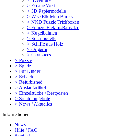
>
IDventure
>
Escape Welt
>
3D Papiermodelle
>
Wise Elk Mini Bricks
>
NKD Puzzle Trickboxen
>
Franzis Elektro-Bausätze
>
Kugelbahnen
>
Solarmodelle
>
Schiffe aus Holz
>
Origami
>
Carapaces
>
Puzzle
>
Spiele
>
Für Kinder
>
Schach
>
Refurbished
>
Auslaufartikel
>
Einzelstücke / Restposten
>
Sonderangebote
>
News / Aktuelles
Informationen
News
Hilfe / FAQ
Kontakt