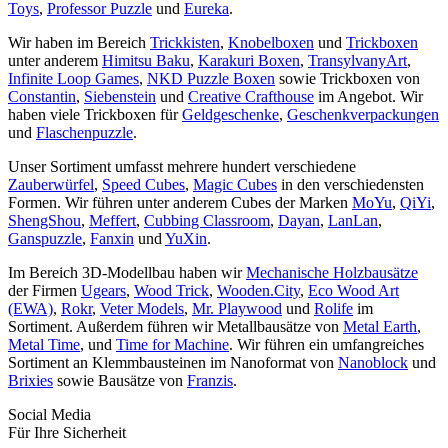
Toys
,
Professor Puzzle
und
Eureka
.
Wir haben im Bereich
Trickkisten
,
Knobelboxen
und
Trickboxen
unter anderem
Himitsu Baku
,
Karakuri Boxen
,
TransylvanyArt
,
Infinite Loop Games
,
NKD Puzzle Boxen
sowie Trickboxen von
Constantin
,
Siebenstein
und
Creative Crafthouse
im Angebot. Wir
haben viele Trickboxen für
Geldgeschenke
,
Geschenkverpackungen
und
Flaschenpuzzle
.
Unser Sortiment umfasst mehrere hundert verschiedene
Zauberwürfel
,
Speed Cubes
,
Magic Cubes
in den verschiedensten
Formen. Wir führen unter anderem Cubes der Marken
MoYu
,
QiYi
,
ShengShou
,
Meffert
,
Cubbing Classroom
,
Dayan
,
LanLan
,
Ganspuzzle
,
Fanxin
und
YuXin
.
Im Bereich 3D-Modellbau haben wir
Mechanische Holzbausätze
der Firmen
Ugears
,
Wood Trick
,
Wooden.City
,
Eco Wood Art
(EWA)
,
Rokr
,
Veter Models
,
Mr. Playwood
und
Rolife
im
Sortiment. Außerdem führen wir Metallbausätze von
Metal Earth
,
Metal Time
, und
Time for Machine
. Wir führen ein umfangreiches
Sortiment an Klemmbausteinen im Nanoformat von
Nanoblock
und
Brixies
sowie Bausätze von
Franzis
.
Social Media
Für Ihre Sicherheit