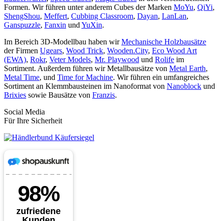
Formen. Wir führen unter anderem Cubes der Marken
MoYu
,
QiYi
,
ShengShou
,
Meffert
,
Cubbing Classroom
,
Dayan
,
LanLan
,
Ganspuzzle
,
Fanxin
und
YuXin
.
Im Bereich 3D-Modellbau haben wir
Mechanische Holzbausätze
der Firmen
Ugears
,
Wood Trick
,
Wooden.City
,
Eco Wood Art
(EWA)
,
Rokr
,
Veter Models
,
Mr. Playwood
und
Rolife
im
Sortiment. Außerdem führen wir Metallbausätze von
Metal Earth
,
Metal Time
, und
Time for Machine
. Wir führen ein umfangreiches
Sortiment an Klemmbausteinen im Nanoformat von
Nanoblock
und
Brixies
sowie Bausätze von
Franzis
.
Social Media
Für Ihre Sicherheit