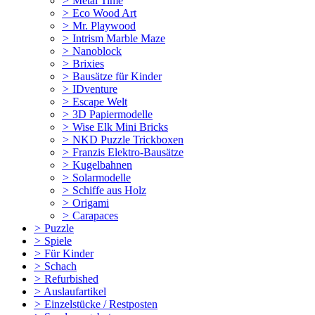
>
Metal Time
>
Eco Wood Art
>
Mr. Playwood
>
Intrism Marble Maze
>
Nanoblock
>
Brixies
>
Bausätze für Kinder
>
IDventure
>
Escape Welt
>
3D Papiermodelle
>
Wise Elk Mini Bricks
>
NKD Puzzle Trickboxen
>
Franzis Elektro-Bausätze
>
Kugelbahnen
>
Solarmodelle
>
Schiffe aus Holz
>
Origami
>
Carapaces
>
Puzzle
>
Spiele
>
Für Kinder
>
Schach
>
Refurbished
>
Auslaufartikel
>
Einzelstücke / Restposten