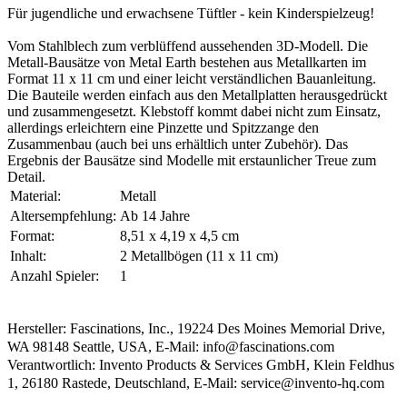
Für jugendliche und erwachsene Tüftler - kein Kinderspielzeug!
Vom Stahlblech zum verblüffend aussehenden 3D-Modell. Die
Metall-Bausätze von Metal Earth bestehen aus Metallkarten im
Format 11 x 11 cm und einer leicht verständlichen Bauanleitung.
Die Bauteile werden einfach aus den Metallplatten herausgedrückt
und zusammengesetzt. Klebstoff kommt dabei nicht zum Einsatz,
allerdings erleichtern eine Pinzette und Spitzzange den
Zusammenbau (auch bei uns erhältlich unter Zubehör). Das
Ergebnis der Bausätze sind Modelle mit erstaunlicher Treue zum
Detail.
Material:
Metall
Altersempfehlung:
Ab 14 Jahre
Format:
8,51 x 4,19 x 4,5 cm
Inhalt:
2 Metallbögen (11 x 11 cm)
Anzahl Spieler:
1
Hersteller: Fascinations, Inc., 19224 Des Moines Memorial Drive,
WA 98148 Seattle, USA, E-Mail: info@fascinations.com
Verantwortlich: Invento Products & Services GmbH, Klein Feldhus
1, 26180 Rastede, Deutschland, E-Mail: service@invento-hq.com