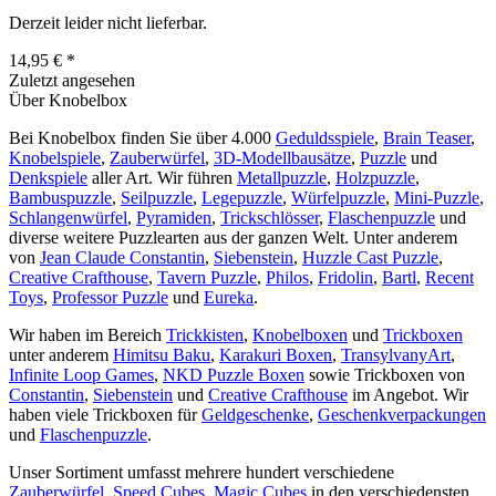
Derzeit leider nicht lieferbar.
14,95 € *
Zuletzt angesehen
Über Knobelbox
Bei Knobelbox finden Sie über 4.000
Geduldsspiele
,
Brain Teaser
,
Knobelspiele
,
Zauberwürfel
,
3D-Modellbausätze
,
Puzzle
und
Denkspiele
aller Art. Wir führen
Metallpuzzle
,
Holzpuzzle
,
Bambuspuzzle
,
Seilpuzzle
,
Legepuzzle
,
Würfelpuzzle
,
Mini-Puzzle
,
Schlangenwürfel
,
Pyramiden
,
Trickschlösser
,
Flaschenpuzzle
und
diverse weitere Puzzlearten aus der ganzen Welt. Unter anderem
von
Jean Claude Constantin
,
Siebenstein
,
Huzzle Cast Puzzle
,
Creative Crafthouse
,
Tavern Puzzle
,
Philos
,
Fridolin
,
Bartl
,
Recent
Toys
,
Professor Puzzle
und
Eureka
.
Wir haben im Bereich
Trickkisten
,
Knobelboxen
und
Trickboxen
unter anderem
Himitsu Baku
,
Karakuri Boxen
,
TransylvanyArt
,
Infinite Loop Games
,
NKD Puzzle Boxen
sowie Trickboxen von
Constantin
,
Siebenstein
und
Creative Crafthouse
im Angebot. Wir
haben viele Trickboxen für
Geldgeschenke
,
Geschenkverpackungen
und
Flaschenpuzzle
.
Unser Sortiment umfasst mehrere hundert verschiedene
Zauberwürfel
,
Speed Cubes
,
Magic Cubes
in den verschiedensten