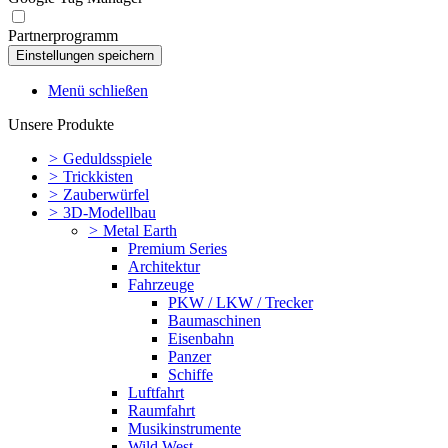
Partnerprogramm
Menü schließen
Unsere Produkte
>
Geduldsspiele
>
Trickkisten
>
Zauberwürfel
>
3D-Modellbau
>
Metal Earth
Premium Series
Architektur
Fahrzeuge
PKW / LKW / Trecker
Baumaschinen
Eisenbahn
Panzer
Schiffe
Luftfahrt
Raumfahrt
Musikinstrumente
Wild West