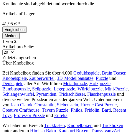
Kontinente sind abgebildet und werden durch die...
Artikel auf Lager.
41,95 € *
Vergleichen
Merken
1
von
2
Artikel pro Seite:
Zuletzt angesehen
Über Knobelbox
Bei Knobelbox finden Sie über 4.000
Geduldsspiele
,
Brain Teaser
,
Knobelspiele
,
Zauberwürfel
,
3D-Modellbausätze
,
Puzzle
und
Denkspiele
aller Art. Wir führen
Metallpuzzle
,
Holzpuzzle
,
Bambuspuzzle
,
Seilpuzzle
,
Legepuzzle
,
Würfelpuzzle
,
Mini-Puzzle
,
Schlangenwürfel
,
Pyramiden
,
Trickschlösser
,
Flaschenpuzzle
und
diverse weitere Puzzlearten aus der ganzen Welt. Unter anderem
von
Jean Claude Constantin
,
Siebenstein
,
Huzzle Cast Puzzle
,
Creative Crafthouse
,
Tavern Puzzle
,
Philos
,
Fridolin
,
Bartl
,
Recent
Toys
,
Professor Puzzle
und
Eureka
.
Wir haben im Bereich
Trickkisten
,
Knobelboxen
und
Trickboxen
unter anderem
Himitsu Baku
,
Karakuri Boxen
,
TransylvanyArt
,