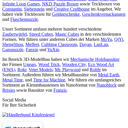
Infinite Loop Games
,
NKD Puzzle Boxen
sowie Trickboxen von
Constantin
,
Siebenstein
und
Creative Crafthouse
im Angebot. Wir
haben viele Trickboxen für
Geldgeschenke
,
Geschenkverpackungen
und
Flaschenpuzzle
.
Unser Sortiment umfasst mehrere hundert verschiedene
Zauberwürfel
,
Speed Cubes
,
Magic Cubes
in den verschiedensten
Formen. Wir führen unter anderem Cubes der Marken
MoYu
,
QiYi
,
ShengShou
,
Meffert
,
Cubbing Classroom
,
Dayan
,
LanLan
,
Ganspuzzle
,
Fanxin
und
YuXin
.
Im Bereich 3D-Modellbau haben wir
Mechanische Holzbausätze
der Firmen
Ugears
,
Wood Trick
,
Wooden.City
,
Eco Wood Art
(EWA)
,
Rokr
,
Veter Models
,
Mr. Playwood
und
Rolife
im
Sortiment. Außerdem führen wir Metallbausätze von
Metal Earth
,
Metal Time
, und
Time for Machine
. Wir führen ein umfangreiches
Sortiment an Klemmbausteinen im Nanoformat von
Nanoblock
und
Brixies
sowie Bausätze von
Franzis
.
Social Media
Für Ihre Sicherheit