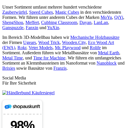
Unser Sortiment umfasst mehrere hundert verschiedene
Zauberwürfel
,
Speed Cubes
,
Magic Cubes
in den verschiedensten
Formen. Wir führen unter anderem Cubes der Marken
MoYu
,
QiYi
,
ShengShou
,
Meffert
,
Cubbing Classroom
,
Dayan
,
LanLan
,
Ganspuzzle
,
Fanxin
und
YuXin
.
Im Bereich 3D-Modellbau haben wir
Mechanische Holzbausätze
der Firmen
Ugears
,
Wood Trick
,
Wooden.City
,
Eco Wood Art
(EWA)
,
Rokr
,
Veter Models
,
Mr. Playwood
und
Rolife
im
Sortiment. Außerdem führen wir Metallbausätze von
Metal Earth
,
Metal Time
, und
Time for Machine
. Wir führen ein umfangreiches
Sortiment an Klemmbausteinen im Nanoformat von
Nanoblock
und
Brixies
sowie Bausätze von
Franzis
.
Social Media
Für Ihre Sicherheit