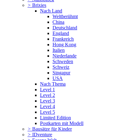
>
Brixies
Nach Land
Weltberühmt
China
Deutschland
England
Frankreich
Hong Kong
Italien
Niederlande
Schweden
Schweiz
Singapur
USA
Nach Thema
Level 1
Level 2
Level 3
Level 4
Level 5
Limited Edition
Postkarten mit Modell
>
Bausätze für Kinder
>
IDventure