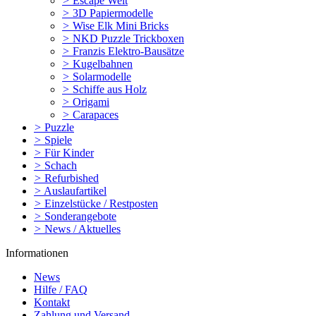
>
Escape Welt
>
3D Papiermodelle
>
Wise Elk Mini Bricks
>
NKD Puzzle Trickboxen
>
Franzis Elektro-Bausätze
>
Kugelbahnen
>
Solarmodelle
>
Schiffe aus Holz
>
Origami
>
Carapaces
>
Puzzle
>
Spiele
>
Für Kinder
>
Schach
>
Refurbished
>
Auslaufartikel
>
Einzelstücke / Restposten
>
Sonderangebote
>
News / Aktuelles
Informationen
News
Hilfe / FAQ
Kontakt
Zahlung und Versand