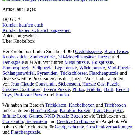
Artikel auf Lager.
18,95 € *
Kunden kauften auch
Kunden haben sich auch angesehen
Zuletzt angesehen
Über Knobelbox
Bei Knobelbox finden Sie über 4.000
Geduldsspiele
,
Brain Teaser
,
Knobelspiele
,
Zauberwürfel
,
3D-Modellbausätze
,
Puzzle
und
Denkspiele
aller Art. Wir führen
Metallpuzzle
,
Holzpuzzle
,
Bambuspuzzle
,
Seilpuzzle
,
Legepuzzle
,
Würfelpuzzle
,
Mini-Puzzle
,
Schlangenwürfel
,
Pyramiden
,
Trickschlösser
,
Flaschenpuzzle
und
diverse weitere Puzzlearten aus der ganzen Welt. Unter anderem
von
Jean Claude Constantin
,
Siebenstein
,
Huzzle Cast Puzzle
,
Creative Crafthouse
,
Tavern Puzzle
,
Philos
,
Fridolin
,
Bartl
,
Recent
Toys
,
Professor Puzzle
und
Eureka
.
Wir haben im Bereich
Trickkisten
,
Knobelboxen
und
Trickboxen
unter anderem
Himitsu Baku
,
Karakuri Boxen
,
TransylvanyArt
,
Infinite Loop Games
,
NKD Puzzle Boxen
sowie Trickboxen von
Constantin
,
Siebenstein
und
Creative Crafthouse
im Angebot. Wir
haben viele Trickboxen für
Geldgeschenke
,
Geschenkverpackungen
und
Flaschenpuzzle
.