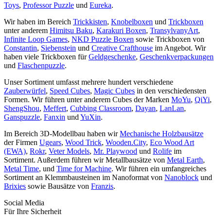
Toys
,
Professor Puzzle
und
Eureka
.
Wir haben im Bereich
Trickkisten
,
Knobelboxen
und
Trickboxen
unter anderem
Himitsu Baku
,
Karakuri Boxen
,
TransylvanyArt
,
Infinite Loop Games
,
NKD Puzzle Boxen
sowie Trickboxen von
Constantin
,
Siebenstein
und
Creative Crafthouse
im Angebot. Wir
haben viele Trickboxen für
Geldgeschenke
,
Geschenkverpackungen
und
Flaschenpuzzle
.
Unser Sortiment umfasst mehrere hundert verschiedene
Zauberwürfel
,
Speed Cubes
,
Magic Cubes
in den verschiedensten
Formen. Wir führen unter anderem Cubes der Marken
MoYu
,
QiYi
,
ShengShou
,
Meffert
,
Cubbing Classroom
,
Dayan
,
LanLan
,
Ganspuzzle
,
Fanxin
und
YuXin
.
Im Bereich 3D-Modellbau haben wir
Mechanische Holzbausätze
der Firmen
Ugears
,
Wood Trick
,
Wooden.City
,
Eco Wood Art
(EWA)
,
Rokr
,
Veter Models
,
Mr. Playwood
und
Rolife
im
Sortiment. Außerdem führen wir Metallbausätze von
Metal Earth
,
Metal Time
, und
Time for Machine
. Wir führen ein umfangreiches
Sortiment an Klemmbausteinen im Nanoformat von
Nanoblock
und
Brixies
sowie Bausätze von
Franzis
.
Social Media
Für Ihre Sicherheit