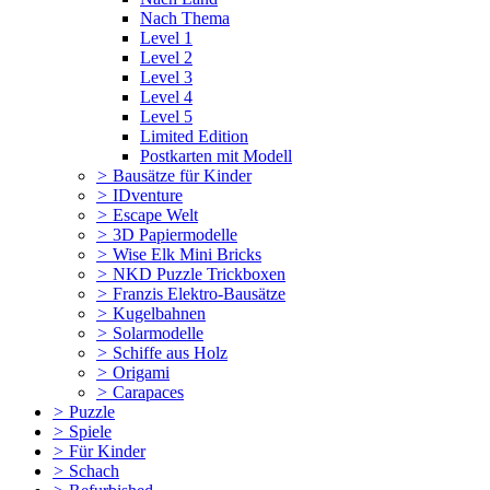
Nach Thema
Level 1
Level 2
Level 3
Level 4
Level 5
Limited Edition
Postkarten mit Modell
>
Bausätze für Kinder
>
IDventure
>
Escape Welt
>
3D Papiermodelle
>
Wise Elk Mini Bricks
>
NKD Puzzle Trickboxen
>
Franzis Elektro-Bausätze
>
Kugelbahnen
>
Solarmodelle
>
Schiffe aus Holz
>
Origami
>
Carapaces
>
Puzzle
>
Spiele
>
Für Kinder
>
Schach