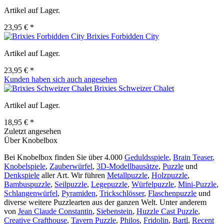
Artikel auf Lager.
23,95 € *
Brixies Forbidden City
Artikel auf Lager.
23,95 € *
Kunden haben sich auch angesehen
Brixies Schweizer Chalet
Artikel auf Lager.
18,95 € *
Zuletzt angesehen
Über Knobelbox
Bei Knobelbox finden Sie über 4.000
Geduldsspiele
,
Brain Teaser
,
Knobelspiele
,
Zauberwürfel
,
3D-Modellbausätze
,
Puzzle
und
Denkspiele
aller Art. Wir führen
Metallpuzzle
,
Holzpuzzle
,
Bambuspuzzle
,
Seilpuzzle
,
Legepuzzle
,
Würfelpuzzle
,
Mini-Puzzle
,
Schlangenwürfel
,
Pyramiden
,
Trickschlösser
,
Flaschenpuzzle
und
diverse weitere Puzzlearten aus der ganzen Welt. Unter anderem
von
Jean Claude Constantin
,
Siebenstein
,
Huzzle Cast Puzzle
,
Creative Crafthouse
,
Tavern Puzzle
,
Philos
,
Fridolin
,
Bartl
,
Recent