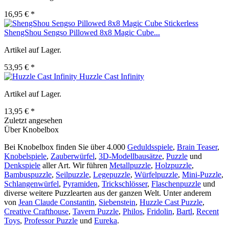
16,95 € *
ShengShou Sengso Pillowed 8x8 Magic Cube...
Artikel auf Lager.
53,95 € *
Huzzle Cast Infinity
Artikel auf Lager.
13,95 € *
Zuletzt angesehen
Über Knobelbox
Bei Knobelbox finden Sie über 4.000
Geduldsspiele
,
Brain Teaser
,
Knobelspiele
,
Zauberwürfel
,
3D-Modellbausätze
,
Puzzle
und
Denkspiele
aller Art. Wir führen
Metallpuzzle
,
Holzpuzzle
,
Bambuspuzzle
,
Seilpuzzle
,
Legepuzzle
,
Würfelpuzzle
,
Mini-Puzzle
,
Schlangenwürfel
,
Pyramiden
,
Trickschlösser
,
Flaschenpuzzle
und
diverse weitere Puzzlearten aus der ganzen Welt. Unter anderem
von
Jean Claude Constantin
,
Siebenstein
,
Huzzle Cast Puzzle
,
Creative Crafthouse
,
Tavern Puzzle
,
Philos
,
Fridolin
,
Bartl
,
Recent
Toys
,
Professor Puzzle
und
Eureka
.