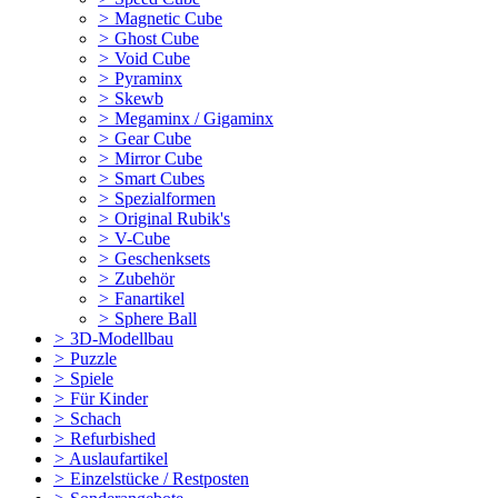
>
Magnetic Cube
>
Ghost Cube
>
Void Cube
>
Pyraminx
>
Skewb
>
Megaminx / Gigaminx
>
Gear Cube
>
Mirror Cube
>
Smart Cubes
>
Spezialformen
>
Original Rubik's
>
V-Cube
>
Geschenksets
>
Zubehör
>
Fanartikel
>
Sphere Ball
>
3D-Modellbau
>
Puzzle
>
Spiele
>
Für Kinder
>
Schach
>
Refurbished
>
Auslaufartikel
>
Einzelstücke / Restposten