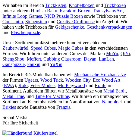
Wir haben im Bereich
Trickkisten
,
Knobelboxen
und
Trickboxen
unter anderem
Himitsu Baku
,
Karakuri Boxen
,
TransylvanyArt
,
Infinite Loop Games
,
NKD Puzzle Boxen
sowie Trickboxen von
Constantin
,
Siebenstein
und
Creative Crafthouse
im Angebot. Wir
haben viele Trickboxen für
Geldgeschenke
,
Geschenkverpackungen
und
Flaschenpuzzle
.
Unser Sortiment umfasst mehrere hundert verschiedene
Zauberwürfel
,
Speed Cubes
,
Magic Cubes
in den verschiedensten
Formen. Wir führen unter anderem Cubes der Marken
MoYu
,
QiYi
,
ShengShou
,
Meffert
,
Cubbing Classroom
,
Dayan
,
LanLan
,
Ganspuzzle
,
Fanxin
und
YuXin
.
Im Bereich 3D-Modellbau haben wir
Mechanische Holzbausätze
der Firmen
Ugears
,
Wood Trick
,
Wooden.City
,
Eco Wood Art
(EWA)
,
Rokr
,
Veter Models
,
Mr. Playwood
und
Rolife
im
Sortiment. Außerdem führen wir Metallbausätze von
Metal Earth
,
Metal Time
, und
Time for Machine
. Wir führen ein umfangreiches
Sortiment an Klemmbausteinen im Nanoformat von
Nanoblock
und
Brixies
sowie Bausätze von
Franzis
.
Social Media
Für Ihre Sicherheit