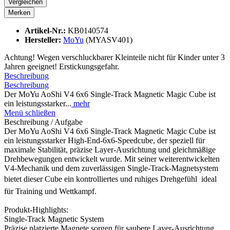
Vergleichen
Merken
Artikel-Nr.:
KB0140574
Hersteller:
MoYu
(MYASV401)
Achtung! Wegen verschluckbarer Kleinteile nicht für Kinder unter 3
Jahren geeignet! Erstickungsgefahr.
Beschreibung
Beschreibung
Der MoYu AoShi V4 6x6 Single-Track Magnetic Magic Cube ist
ein leistungsstarker...
mehr
Menü schließen
Beschreibung / Aufgabe
Der MoYu AoShi V4 6x6 Single-Track Magnetic Magic Cube ist
ein leistungsstarker High-End-6x6-Speedcube, der speziell für
maximale Stabilität, präzise Layer-Ausrichtung und gleichmäßige
Drehbewegungen entwickelt wurde. Mit seiner weiterentwickelten
V4-Mechanik und dem zuverlässigen Single-Track-Magnetsystem
bietet dieser Cube ein kontrolliertes und ruhiges Drehgefühl  ideal
für Training und Wettkampf.
Produkt-Highlights:
Single-Track Magnetic System
Präzise platzierte Magnete sorgen für saubere Layer-Ausrichtung,