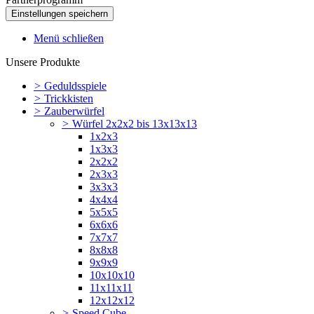
Menü schließen
Unsere Produkte
>
Geduldsspiele
>
Trickkisten
>
Zauberwürfel
>
Würfel 2x2x2 bis 13x13x13
1x2x3
1x3x3
2x2x2
2x3x3
3x3x3
4x4x4
5x5x5
6x6x6
7x7x7
8x8x8
9x9x9
10x10x10
11x11x11
12x12x12
>
Speed Cube