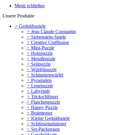
Menü schließen
Unsere Produkte
>
Geduldsspiele
>
Jean Claude Constantin
>
Siebenstein-Spiele
>
Creative Crafthouse
>
Mini-Puzzle
>
Holzpuzzle
>
Metallpuzzle
>
Seilpuzzle
>
Würfelpuzzle
>
Schlangenwürfel
>
Pyramiden
>
Legepuzzle
>
Labyrinth
>
Trickschlösser
>
Flaschenpuzzle
>
Happy Puzzle
>
Brainteaser
>
Kleine Geduldspiele
>
Schlüsselanhänger
>
Set-Packungen
>
Geschenksets