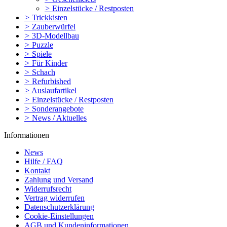
>
Einzelstücke / Restposten
>
Trickkisten
>
Zauberwürfel
>
3D-Modellbau
>
Puzzle
>
Spiele
>
Für Kinder
>
Schach
>
Refurbished
>
Auslaufartikel
>
Einzelstücke / Restposten
>
Sonderangebote
>
News / Aktuelles
Informationen
News
Hilfe / FAQ
Kontakt
Zahlung und Versand
Widerrufsrecht
Vertrag widerrufen
Datenschutzerklärung
Cookie-Einstellungen
AGB und Kundeninformationen