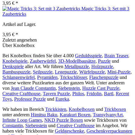
3,95 € *
Magic Tricks 3: Set mit 3
Zaubertricks
Artikel auf Lager.
3,95 € *
Zuletzt angesehen
Über Knobelbox
Bei Knobelbox finden Sie über 4.000
Geduldsspiele
,
Brain Teaser
,
Knobelspiele
,
Zauberwürfel
,
3D-Modellbausätze
,
Puzzle
und
Denkspiele
aller Art. Wir führen
Metallpuzzle
,
Holzpuzzle
,
Bambuspuzzle
,
Seilpuzzle
,
Legepuzzle
,
Würfelpuzzle
,
Mini-Puzzle
,
Schlangenwürfel
,
Pyramiden
,
Trickschlösser
,
Flaschenpuzzle
und
diverse weitere Puzzlearten aus der ganzen Welt. Unter anderem
von
Jean Claude Constantin
,
Siebenstein
,
Huzzle Cast Puzzle
,
Creative Crafthouse
,
Tavern Puzzle
,
Philos
,
Fridolin
,
Bartl
,
Recent
Toys
,
Professor Puzzle
und
Eureka
.
Wir haben im Bereich
Trickkisten
,
Knobelboxen
und
Trickboxen
unter anderem
Himitsu Baku
,
Karakuri Boxen
,
TransylvanyArt
,
Infinite Loop Games
,
NKD Puzzle Boxen
sowie Trickboxen von
Constantin
,
Siebenstein
und
Creative Crafthouse
im Angebot. Wir
haben viele Trickboxen für
Geldgeschenke
,
Geschenkverpackungen