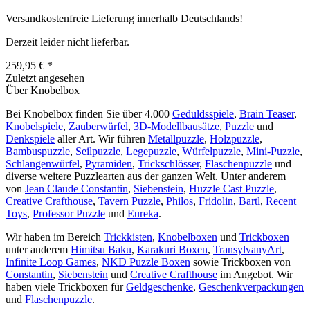
Versandkostenfreie Lieferung innerhalb Deutschlands!
Derzeit leider nicht lieferbar.
259,95 € *
Zuletzt angesehen
Über Knobelbox
Bei Knobelbox finden Sie über 4.000
Geduldsspiele
,
Brain Teaser
,
Knobelspiele
,
Zauberwürfel
,
3D-Modellbausätze
,
Puzzle
und
Denkspiele
aller Art. Wir führen
Metallpuzzle
,
Holzpuzzle
,
Bambuspuzzle
,
Seilpuzzle
,
Legepuzzle
,
Würfelpuzzle
,
Mini-Puzzle
,
Schlangenwürfel
,
Pyramiden
,
Trickschlösser
,
Flaschenpuzzle
und
diverse weitere Puzzlearten aus der ganzen Welt. Unter anderem
von
Jean Claude Constantin
,
Siebenstein
,
Huzzle Cast Puzzle
,
Creative Crafthouse
,
Tavern Puzzle
,
Philos
,
Fridolin
,
Bartl
,
Recent
Toys
,
Professor Puzzle
und
Eureka
.
Wir haben im Bereich
Trickkisten
,
Knobelboxen
und
Trickboxen
unter anderem
Himitsu Baku
,
Karakuri Boxen
,
TransylvanyArt
,
Infinite Loop Games
,
NKD Puzzle Boxen
sowie Trickboxen von
Constantin
,
Siebenstein
und
Creative Crafthouse
im Angebot. Wir
haben viele Trickboxen für
Geldgeschenke
,
Geschenkverpackungen
und
Flaschenpuzzle
.