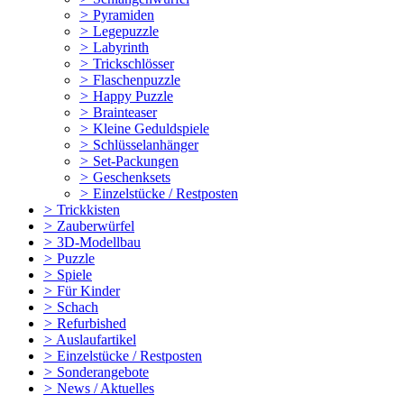
>
Pyramiden
>
Legepuzzle
>
Labyrinth
>
Trickschlösser
>
Flaschenpuzzle
>
Happy Puzzle
>
Brainteaser
>
Kleine Geduldspiele
>
Schlüsselanhänger
>
Set-Packungen
>
Geschenksets
>
Einzelstücke / Restposten
>
Trickkisten
>
Zauberwürfel
>
3D-Modellbau
>
Puzzle
>
Spiele
>
Für Kinder
>
Schach
>
Refurbished
>
Auslaufartikel
>
Einzelstücke / Restposten
>
Sonderangebote
>
News / Aktuelles