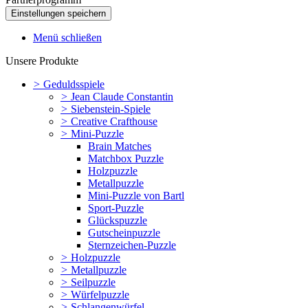
Menü schließen
Unsere Produkte
>
Geduldsspiele
>
Jean Claude Constantin
>
Siebenstein-Spiele
>
Creative Crafthouse
>
Mini-Puzzle
Brain Matches
Matchbox Puzzle
Holzpuzzle
Metallpuzzle
Mini-Puzzle von Bartl
Sport-Puzzle
Glückspuzzle
Gutscheinpuzzle
Sternzeichen-Puzzle
>
Holzpuzzle
>
Metallpuzzle
>
Seilpuzzle
>
Würfelpuzzle
>
Schlangenwürfel