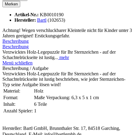
Merken
Artikel-Nr.:
KB0010190
Hersteller:
Bartl
(102653)
Achtung! Wegen verschluckbarer Kleinteile nicht für Kinder unter 3
Jahren geeignet! Erstickungsgefahr.
Beschreibung
Beschreibung
Verzwicktes Holz-Legepuzzle für Ihr Sternzeichen - auf der
Schachtelrückseite ist lustig...
mehr
Menü schließen
Beschreibung / Aufgabe
Verzwicktes Holz-Legepuzzle für Ihr Sternzeichen - auf der
Schachtelrückseite ist lustig beschrieben, wie jeder Sternzeichen-
Typ seine Aufgabe lösen wird!
Material:
Holz
Format:
Maße Verpackung: 6,3 x 5 x 1 cm
Inhalt:
6 Teile
Anzahl Spieler:
1
Hersteller: Bartl GmbH, Brunnthaler Str. 17, 84518 Garching,
Deutschland, E-Mail: info@bartlgmbh.de