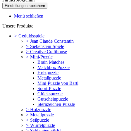
Menü schließen
Unsere Produkte
>
Geduldsspiele
>
Jean Claude Constantin
>
Siebenstein-Spiele
>
Creative Crafthouse
>
Mini-Puzzle
Brain Matches
Matchbox Puzzle
Holzpuzzle
Metallpuzzle
Mini-Puzzle von Bartl
Sport-Puzzle
Glückspuzzle
Gutscheinpuzzle
Sternzeichen-Puzzle
>
Holzpuzzle
>
Metallpuzzle
>
Seilpuzzle
>
Würfelpuzzle
>
Schlangenwürfel