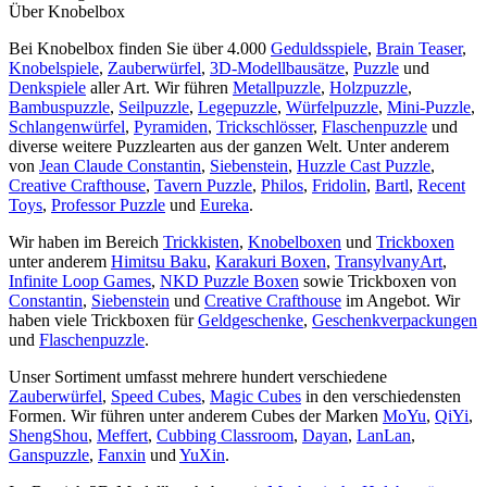
Über Knobelbox
Bei Knobelbox finden Sie über 4.000
Geduldsspiele
,
Brain Teaser
,
Knobelspiele
,
Zauberwürfel
,
3D-Modellbausätze
,
Puzzle
und
Denkspiele
aller Art. Wir führen
Metallpuzzle
,
Holzpuzzle
,
Bambuspuzzle
,
Seilpuzzle
,
Legepuzzle
,
Würfelpuzzle
,
Mini-Puzzle
,
Schlangenwürfel
,
Pyramiden
,
Trickschlösser
,
Flaschenpuzzle
und
diverse weitere Puzzlearten aus der ganzen Welt. Unter anderem
von
Jean Claude Constantin
,
Siebenstein
,
Huzzle Cast Puzzle
,
Creative Crafthouse
,
Tavern Puzzle
,
Philos
,
Fridolin
,
Bartl
,
Recent
Toys
,
Professor Puzzle
und
Eureka
.
Wir haben im Bereich
Trickkisten
,
Knobelboxen
und
Trickboxen
unter anderem
Himitsu Baku
,
Karakuri Boxen
,
TransylvanyArt
,
Infinite Loop Games
,
NKD Puzzle Boxen
sowie Trickboxen von
Constantin
,
Siebenstein
und
Creative Crafthouse
im Angebot. Wir
haben viele Trickboxen für
Geldgeschenke
,
Geschenkverpackungen
und
Flaschenpuzzle
.
Unser Sortiment umfasst mehrere hundert verschiedene
Zauberwürfel
,
Speed Cubes
,
Magic Cubes
in den verschiedensten
Formen. Wir führen unter anderem Cubes der Marken
MoYu
,
QiYi
,
ShengShou
,
Meffert
,
Cubbing Classroom
,
Dayan
,
LanLan
,
Ganspuzzle
,
Fanxin
und
YuXin
.