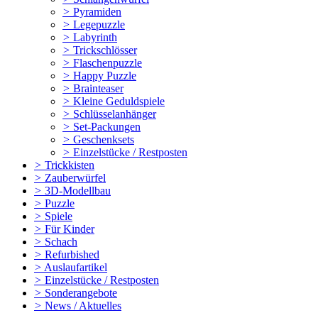
>
Pyramiden
>
Legepuzzle
>
Labyrinth
>
Trickschlösser
>
Flaschenpuzzle
>
Happy Puzzle
>
Brainteaser
>
Kleine Geduldspiele
>
Schlüsselanhänger
>
Set-Packungen
>
Geschenksets
>
Einzelstücke / Restposten
>
Trickkisten
>
Zauberwürfel
>
3D-Modellbau
>
Puzzle
>
Spiele
>
Für Kinder
>
Schach
>
Refurbished
>
Auslaufartikel
>
Einzelstücke / Restposten
>
Sonderangebote
>
News / Aktuelles