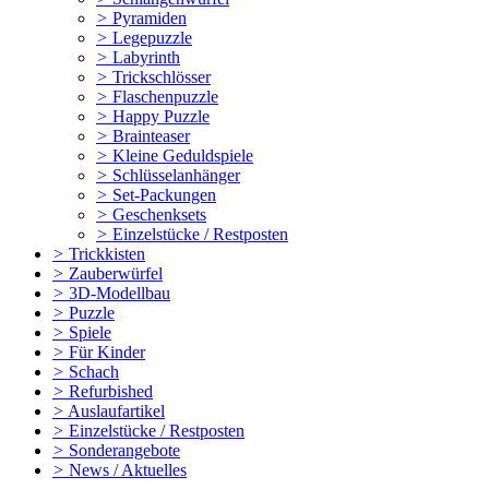
>
Pyramiden
>
Legepuzzle
>
Labyrinth
>
Trickschlösser
>
Flaschenpuzzle
>
Happy Puzzle
>
Brainteaser
>
Kleine Geduldspiele
>
Schlüsselanhänger
>
Set-Packungen
>
Geschenksets
>
Einzelstücke / Restposten
>
Trickkisten
>
Zauberwürfel
>
3D-Modellbau
>
Puzzle
>
Spiele
>
Für Kinder
>
Schach
>
Refurbished
>
Auslaufartikel
>
Einzelstücke / Restposten
>
Sonderangebote
>
News / Aktuelles