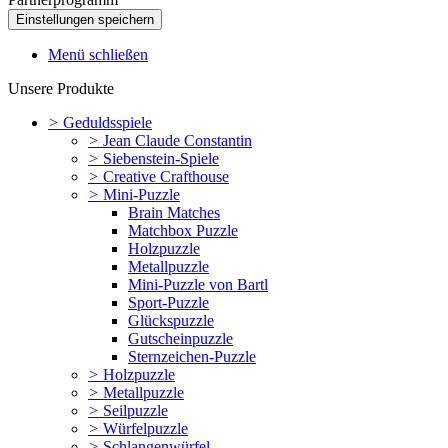
Menü schließen
Unsere Produkte
>
Geduldsspiele
>
Jean Claude Constantin
>
Siebenstein-Spiele
>
Creative Crafthouse
>
Mini-Puzzle
Brain Matches
Matchbox Puzzle
Holzpuzzle
Metallpuzzle
Mini-Puzzle von Bartl
Sport-Puzzle
Glückspuzzle
Gutscheinpuzzle
Sternzeichen-Puzzle
>
Holzpuzzle
>
Metallpuzzle
>
Seilpuzzle
>
Würfelpuzzle
>
Schlangenwürfel