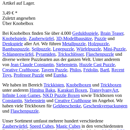
Artikel auf Lager.
3,49 € *
Zuletzt angesehen
Über Knobelbox
Bei Knobelbox finden Sie über 4.000
Geduldsspiele
,
Brain Teaser
,
Knobelspiele
,
Zauberwürfel
,
3D-Modellbausätze
,
Puzzle
und
Denkspiele
aller Art. Wir führen
Metallpuzzle
,
Holzpuzzle
,
Bambuspuzzle
,
Seilpuzzle
,
Legepuzzle
,
Würfelpuzzle
,
Mini-Puzzle
,
Schlangenwürfel
,
Pyramiden
,
Trickschlösser
,
Flaschenpuzzle
und
diverse weitere Puzzlearten aus der ganzen Welt. Unter anderem
von
Jean Claude Constantin
,
Siebenstein
,
Huzzle Cast Puzzle
,
Creative Crafthouse
,
Tavern Puzzle
,
Philos
,
Fridolin
,
Bartl
,
Recent
Toys
,
Professor Puzzle
und
Eureka
.
Wir haben im Bereich
Trickkisten
,
Knobelboxen
und
Trickboxen
unter anderem
Himitsu Baku
,
Karakuri Boxen
,
TransylvanyArt
,
Infinite Loop Games
,
NKD Puzzle Boxen
sowie Trickboxen von
Constantin
,
Siebenstein
und
Creative Crafthouse
im Angebot. Wir
haben viele Trickboxen für
Geldgeschenke
,
Geschenkverpackungen
und
Flaschenpuzzle
.
Unser Sortiment umfasst mehrere hundert verschiedene
Zauberwürfel
,
Speed Cubes
,
Magic Cubes
in den verschiedensten