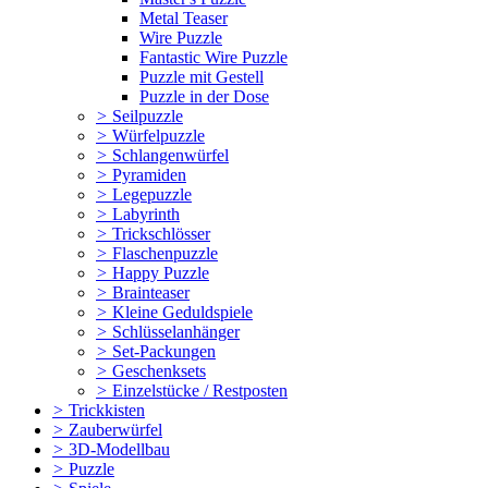
Metal Teaser
Wire Puzzle
Fantastic Wire Puzzle
Puzzle mit Gestell
Puzzle in der Dose
>
Seilpuzzle
>
Würfelpuzzle
>
Schlangenwürfel
>
Pyramiden
>
Legepuzzle
>
Labyrinth
>
Trickschlösser
>
Flaschenpuzzle
>
Happy Puzzle
>
Brainteaser
>
Kleine Geduldspiele
>
Schlüsselanhänger
>
Set-Packungen
>
Geschenksets
>
Einzelstücke / Restposten
>
Trickkisten
>
Zauberwürfel
>
3D-Modellbau
>
Puzzle