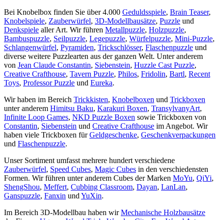
Bei Knobelbox finden Sie über 4.000
Geduldsspiele
,
Brain Teaser
,
Knobelspiele
,
Zauberwürfel
,
3D-Modellbausätze
,
Puzzle
und
Denkspiele
aller Art. Wir führen
Metallpuzzle
,
Holzpuzzle
,
Bambuspuzzle
,
Seilpuzzle
,
Legepuzzle
,
Würfelpuzzle
,
Mini-Puzzle
,
Schlangenwürfel
,
Pyramiden
,
Trickschlösser
,
Flaschenpuzzle
und
diverse weitere Puzzlearten aus der ganzen Welt. Unter anderem
von
Jean Claude Constantin
,
Siebenstein
,
Huzzle Cast Puzzle
,
Creative Crafthouse
,
Tavern Puzzle
,
Philos
,
Fridolin
,
Bartl
,
Recent
Toys
,
Professor Puzzle
und
Eureka
.
Wir haben im Bereich
Trickkisten
,
Knobelboxen
und
Trickboxen
unter anderem
Himitsu Baku
,
Karakuri Boxen
,
TransylvanyArt
,
Infinite Loop Games
,
NKD Puzzle Boxen
sowie Trickboxen von
Constantin
,
Siebenstein
und
Creative Crafthouse
im Angebot. Wir
haben viele Trickboxen für
Geldgeschenke
,
Geschenkverpackungen
und
Flaschenpuzzle
.
Unser Sortiment umfasst mehrere hundert verschiedene
Zauberwürfel
,
Speed Cubes
,
Magic Cubes
in den verschiedensten
Formen. Wir führen unter anderem Cubes der Marken
MoYu
,
QiYi
,
ShengShou
,
Meffert
,
Cubbing Classroom
,
Dayan
,
LanLan
,
Ganspuzzle
,
Fanxin
und
YuXin
.
Im Bereich 3D-Modellbau haben wir
Mechanische Holzbausätze