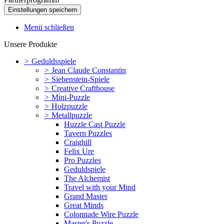
Menü schließen
Unsere Produkte
>
Geduldsspiele
>
Jean Claude Constantin
>
Siebenstein-Spiele
>
Creative Crafthouse
>
Mini-Puzzle
>
Holzpuzzle
>
Metallpuzzle
Huzzle Cast Puzzle
Tavern Puzzles
Craighill
Felix Ure
Pro Puzzles
Geduldspiele
The Alchemist
Travel with your Mind
Grand Master
Great Minds
Colonnade Wire Puzzle
Master's Puzzle