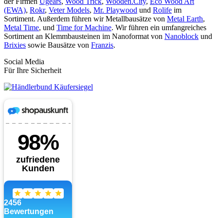
der Firmen
Ugears
,
Wood Trick
,
Wooden.City
,
Eco Wood Art
(EWA)
,
Rokr
,
Veter Models
,
Mr. Playwood
und
Rolife
im
Sortiment. Außerdem führen wir Metallbausätze von
Metal Earth
,
Metal Time
, und
Time for Machine
. Wir führen ein umfangreiches
Sortiment an Klemmbausteinen im Nanoformat von
Nanoblock
und
Brixies
sowie Bausätze von
Franzis
.
Social Media
Für Ihre Sicherheit