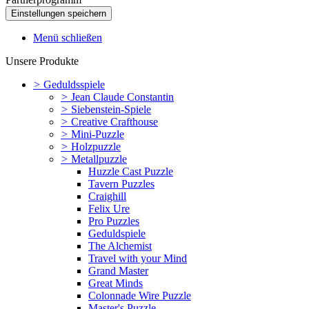
Menü schließen
Unsere Produkte
>
Geduldsspiele
>
Jean Claude Constantin
>
Siebenstein-Spiele
>
Creative Crafthouse
>
Mini-Puzzle
>
Holzpuzzle
>
Metallpuzzle
Huzzle Cast Puzzle
Tavern Puzzles
Craighill
Felix Ure
Pro Puzzles
Geduldspiele
The Alchemist
Travel with your Mind
Grand Master
Great Minds
Colonnade Wire Puzzle
Master's Puzzle