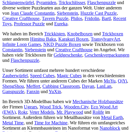
Schlangenwürfel
,
Pyramiden
,
Trickschlösser
,
Flaschenpuzzle
und
diverse weitere Puzzlearten aus der ganzen Welt. Unter anderem
von
Jean Claude Constantin
,
Siebenstein
,
Huzzle Cast Puzzle
,
Creative Crafthouse
,
Tavern Puzzle
,
Philos
,
Fridolin
,
Bartl
,
Recent
Toys
,
Professor Puzzle
und
Eureka
.
Wir haben im Bereich
Trickkisten
,
Knobelboxen
und
Trickboxen
unter anderem
Himitsu Baku
,
Karakuri Boxen
,
TransylvanyArt
,
Infinite Loop Games
,
NKD Puzzle Boxen
sowie Trickboxen von
Constantin
,
Siebenstein
und
Creative Crafthouse
im Angebot. Wir
haben viele Trickboxen für
Geldgeschenke
,
Geschenkverpackungen
und
Flaschenpuzzle
.
Unser Sortiment umfasst mehrere hundert verschiedene
Zauberwürfel
,
Speed Cubes
,
Magic Cubes
in den verschiedensten
Formen. Wir führen unter anderem Cubes der Marken
MoYu
,
QiYi
,
ShengShou
,
Meffert
,
Cubbing Classroom
,
Dayan
,
LanLan
,
Ganspuzzle
,
Fanxin
und
YuXin
.
Im Bereich 3D-Modellbau haben wir
Mechanische Holzbausätze
der Firmen
Ugears
,
Wood Trick
,
Wooden.City
,
Eco Wood Art
(EWA)
,
Rokr
,
Veter Models
,
Mr. Playwood
und
Rolife
im
Sortiment. Außerdem führen wir Metallbausätze von
Metal Earth
,
Metal Time
, und
Time for Machine
. Wir führen ein umfangreiches
Sortiment an Klemmbausteinen im Nanoformat von
Nanoblock
und