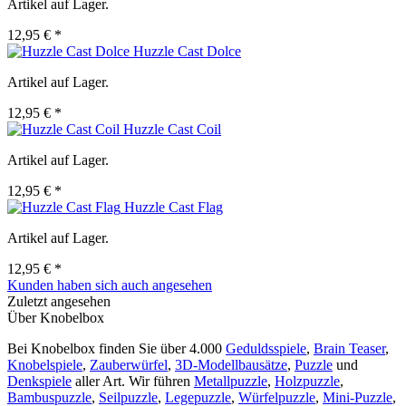
Artikel auf Lager.
12,95 € *
Huzzle Cast Dolce
Artikel auf Lager.
12,95 € *
Huzzle Cast Coil
Artikel auf Lager.
12,95 € *
Huzzle Cast Flag
Artikel auf Lager.
12,95 € *
Kunden haben sich auch angesehen
Zuletzt angesehen
Über Knobelbox
Bei Knobelbox finden Sie über 4.000
Geduldsspiele
,
Brain Teaser
,
Knobelspiele
,
Zauberwürfel
,
3D-Modellbausätze
,
Puzzle
und
Denkspiele
aller Art. Wir führen
Metallpuzzle
,
Holzpuzzle
,
Bambuspuzzle
,
Seilpuzzle
,
Legepuzzle
,
Würfelpuzzle
,
Mini-Puzzle
,