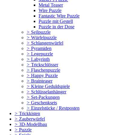
Metal Teaser
Wire Puzzle
Fantastic Wire Puzzle
Puzzle mit Gestell
Puzzle in der Dose
>
Seilpuzzle
>
Würfelpuzzle
>
Schlangenwürfel
>
Pyramiden
>
Legepuzzle
>
Labyrinth
>
Trickschlösser
>
Flaschenpuzzle
>
Happy Puzzle
>
Brainteaser
>
Kleine Geduldspiele
>
Schlüsselanhänger
>
Set-Packungen
>
Geschenksets
>
Einzelstücke / Restposten
>
Trickkisten
>
Zauberwürfel
>
3D-Modellbau
>
Puzzle