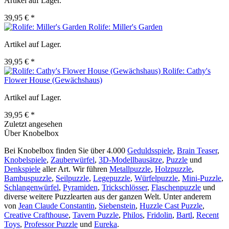
Artikel auf Lager.
39,95 € *
Rolife: Miller's Garden
Artikel auf Lager.
39,95 € *
Rolife: Cathy's
Flower House (Gewächshaus)
Artikel auf Lager.
39,95 € *
Zuletzt angesehen
Über Knobelbox
Bei Knobelbox finden Sie über 4.000
Geduldsspiele
,
Brain Teaser
,
Knobelspiele
,
Zauberwürfel
,
3D-Modellbausätze
,
Puzzle
und
Denkspiele
aller Art. Wir führen
Metallpuzzle
,
Holzpuzzle
,
Bambuspuzzle
,
Seilpuzzle
,
Legepuzzle
,
Würfelpuzzle
,
Mini-Puzzle
,
Schlangenwürfel
,
Pyramiden
,
Trickschlösser
,
Flaschenpuzzle
und
diverse weitere Puzzlearten aus der ganzen Welt. Unter anderem
von
Jean Claude Constantin
,
Siebenstein
,
Huzzle Cast Puzzle
,
Creative Crafthouse
,
Tavern Puzzle
,
Philos
,
Fridolin
,
Bartl
,
Recent
Toys
,
Professor Puzzle
und
Eureka
.