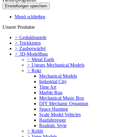
Menü schließen
Unsere Produkte
>
Geduldsspiele
>
Trickkisten
>
Zauberwürfel
>
3D-Modellbau
>
Metal Earth
>
Ugears Mechanical Models
>
Rokr
Mechanical Models
Industrial City
Time Art
Marble Run
Mechanical Music Box
DIY Mechanic Organism
Space Hunting
Scale Model Vehicles
Baufahrzeuge
Realistic Style
>
Rolife
>
Veter Models