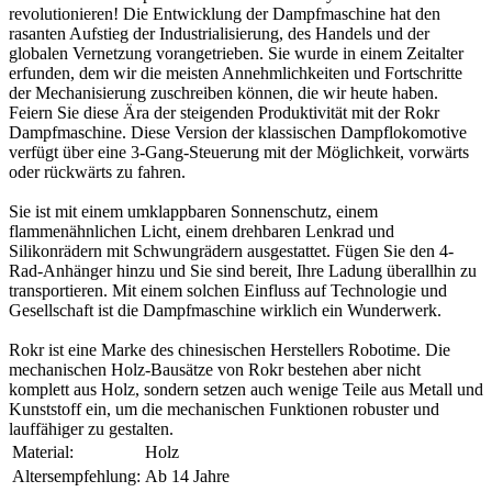
revolutionieren! Die Entwicklung der Dampfmaschine hat den
rasanten Aufstieg der Industrialisierung, des Handels und der
globalen Vernetzung vorangetrieben. Sie wurde in einem Zeitalter
erfunden, dem wir die meisten Annehmlichkeiten und Fortschritte
der Mechanisierung zuschreiben können, die wir heute haben.
Feiern Sie diese Ära der steigenden Produktivität mit der Rokr
Dampfmaschine. Diese Version der klassischen Dampflokomotive
verfügt über eine 3-Gang-Steuerung mit der Möglichkeit, vorwärts
oder rückwärts zu fahren.
Sie ist mit einem umklappbaren Sonnenschutz, einem
flammenähnlichen Licht, einem drehbaren Lenkrad und
Silikonrädern mit Schwungrädern ausgestattet. Fügen Sie den 4-
Rad-Anhänger hinzu und Sie sind bereit, Ihre Ladung überallhin zu
transportieren. Mit einem solchen Einfluss auf Technologie und
Gesellschaft ist die Dampfmaschine wirklich ein Wunderwerk.
Rokr ist eine Marke des chinesischen Herstellers Robotime. Die
mechanischen Holz-Bausätze von Rokr bestehen aber nicht
komplett aus Holz, sondern setzen auch wenige Teile aus Metall und
Kunststoff ein, um die mechanischen Funktionen robuster und
lauffähiger zu gestalten.
Material:
Holz
Altersempfehlung:
Ab 14 Jahre