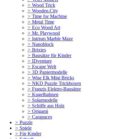
>
Wood Trick
>
Wooden.City
>
Time for Machine
>
Metal Time
>
Eco Wood Art
>
Mr. Playwood
>
Intrism Marble Maze
>
Nanoblock
>
Brixies
>
Bausätze für Kinder
>
IDventure
>
Escape Welt
>
3D Papiermodelle
>
Wise Elk Mini Bricks
>
NKD Puzzle Trickboxen
>
Franzis Elektro-Bausätze
>
Kugelbahnen
>
Solarmodelle
>
Schiffe aus Holz
>
Origami
>
Carapaces
>
Puzzle
>
Spiele
>
Für Kinder