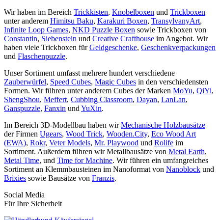
Wir haben im Bereich
Trickkisten
,
Knobelboxen
und
Trickboxen
unter anderem
Himitsu Baku
,
Karakuri Boxen
,
TransylvanyArt
,
Infinite Loop Games
,
NKD Puzzle Boxen
sowie Trickboxen von
Constantin
,
Siebenstein
und
Creative Crafthouse
im Angebot. Wir
haben viele Trickboxen für
Geldgeschenke
,
Geschenkverpackungen
und
Flaschenpuzzle
.
Unser Sortiment umfasst mehrere hundert verschiedene
Zauberwürfel
,
Speed Cubes
,
Magic Cubes
in den verschiedensten
Formen. Wir führen unter anderem Cubes der Marken
MoYu
,
QiYi
,
ShengShou
,
Meffert
,
Cubbing Classroom
,
Dayan
,
LanLan
,
Ganspuzzle
,
Fanxin
und
YuXin
.
Im Bereich 3D-Modellbau haben wir
Mechanische Holzbausätze
der Firmen
Ugears
,
Wood Trick
,
Wooden.City
,
Eco Wood Art
(EWA)
,
Rokr
,
Veter Models
,
Mr. Playwood
und
Rolife
im
Sortiment. Außerdem führen wir Metallbausätze von
Metal Earth
,
Metal Time
, und
Time for Machine
. Wir führen ein umfangreiches
Sortiment an Klemmbausteinen im Nanoformat von
Nanoblock
und
Brixies
sowie Bausätze von
Franzis
.
Social Media
Für Ihre Sicherheit