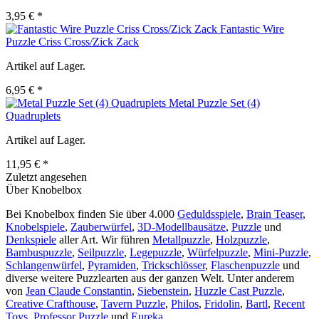
3,95 € *
Fantastic Wire
Puzzle Criss Cross/Zick Zack
Artikel auf Lager.
6,95 € *
Metal Puzzle Set (4)
Quadruplets
Artikel auf Lager.
11,95 € *
Zuletzt angesehen
Über Knobelbox
Bei Knobelbox finden Sie über 4.000
Geduldsspiele
,
Brain Teaser
,
Knobelspiele
,
Zauberwürfel
,
3D-Modellbausätze
,
Puzzle
und
Denkspiele
aller Art. Wir führen
Metallpuzzle
,
Holzpuzzle
,
Bambuspuzzle
,
Seilpuzzle
,
Legepuzzle
,
Würfelpuzzle
,
Mini-Puzzle
,
Schlangenwürfel
,
Pyramiden
,
Trickschlösser
,
Flaschenpuzzle
und
diverse weitere Puzzlearten aus der ganzen Welt. Unter anderem
von
Jean Claude Constantin
,
Siebenstein
,
Huzzle Cast Puzzle
,
Creative Crafthouse
,
Tavern Puzzle
,
Philos
,
Fridolin
,
Bartl
,
Recent
Toys
,
Professor Puzzle
und
Eureka
.