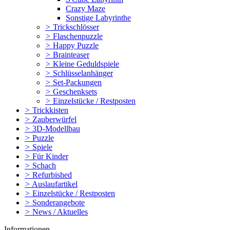
Crazy Maze
Sonstige Labyrinthe
>
Trickschlösser
>
Flaschenpuzzle
>
Happy Puzzle
>
Brainteaser
>
Kleine Geduldspiele
>
Schlüsselanhänger
>
Set-Packungen
>
Geschenksets
>
Einzelstücke / Restposten
>
Trickkisten
>
Zauberwürfel
>
3D-Modellbau
>
Puzzle
>
Spiele
>
Für Kinder
>
Schach
>
Refurbished
>
Auslaufartikel
>
Einzelstücke / Restposten
>
Sonderangebote
>
News / Aktuelles
Informationen