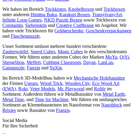
Wir haben im Bereich
Trickkisten
,
Knobelboxen
und
Trickboxen
unter anderem
Himitsu Baku
,
Karakuri Boxen
,
TransylvanyArt
,
Infinite Loop Games
,
NKD Puzzle Boxen
sowie Trickboxen von
Constantin
,
Siebenstein
und
Creative Crafthouse
im Angebot. Wir
haben viele Trickboxen für
Geldgeschenke
,
Geschenkverpackungen
und
Flaschenpuzzle
.
Unser Sortiment umfasst mehrere hundert verschiedene
Zauberwürfel
,
Speed Cubes
,
Magic Cubes
in den verschiedensten
Formen. Wir führen unter anderem Cubes der Marken
MoYu
,
QiYi
,
ShengShou
,
Meffert
,
Cubbing Classroom
,
Dayan
,
LanLan
,
Ganspuzzle
,
Fanxin
und
YuXin
.
Im Bereich 3D-Modellbau haben wir
Mechanische Holzbausätze
der Firmen
Ugears
,
Wood Trick
,
Wooden.City
,
Eco Wood Art
(EWA)
,
Rokr
,
Veter Models
,
Mr. Playwood
und
Rolife
im
Sortiment. Außerdem führen wir Metallbausätze von
Metal Earth
,
Metal Time
, und
Time for Machine
. Wir führen ein umfangreiches
Sortiment an Klemmbausteinen im Nanoformat von
Nanoblock
und
Brixies
sowie Bausätze von
Franzis
.
Social Media
Für Ihre Sicherheit