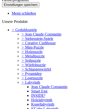
Menü schließen
Unsere Produkte
>
Geduldsspiele
>
Jean Claude Constantin
>
Siebenstein-Spiele
>
Creative Crafthouse
>
Mini-Puzzle
>
Holzpuzzle
>
Metallpuzzle
>
Seilpuzzle
>
Würfelpuzzle
>
Schlangenwürfel
>
Pyramiden
>
Legepuzzle
>
Labyrinth
Jean Claude Constantin
Smart Egg
INSIDE³
Holzlabyrinth
Kugellabyrinth
S'Cube Labyrinth