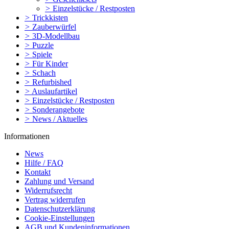
>
Einzelstücke / Restposten
>
Trickkisten
>
Zauberwürfel
>
3D-Modellbau
>
Puzzle
>
Spiele
>
Für Kinder
>
Schach
>
Refurbished
>
Auslaufartikel
>
Einzelstücke / Restposten
>
Sonderangebote
>
News / Aktuelles
Informationen
News
Hilfe / FAQ
Kontakt
Zahlung und Versand
Widerrufsrecht
Vertrag widerrufen
Datenschutzerklärung
Cookie-Einstellungen
AGB und Kundeninformationen