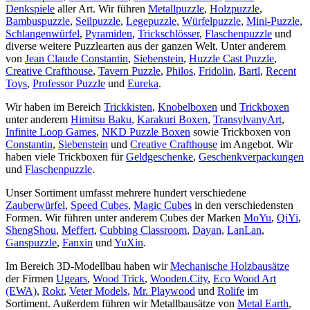
Denkspiele
aller Art. Wir führen
Metallpuzzle
,
Holzpuzzle
,
Bambuspuzzle
,
Seilpuzzle
,
Legepuzzle
,
Würfelpuzzle
,
Mini-Puzzle
,
Schlangenwürfel
,
Pyramiden
,
Trickschlösser
,
Flaschenpuzzle
und
diverse weitere Puzzlearten aus der ganzen Welt. Unter anderem
von
Jean Claude Constantin
,
Siebenstein
,
Huzzle Cast Puzzle
,
Creative Crafthouse
,
Tavern Puzzle
,
Philos
,
Fridolin
,
Bartl
,
Recent
Toys
,
Professor Puzzle
und
Eureka
.
Wir haben im Bereich
Trickkisten
,
Knobelboxen
und
Trickboxen
unter anderem
Himitsu Baku
,
Karakuri Boxen
,
TransylvanyArt
,
Infinite Loop Games
,
NKD Puzzle Boxen
sowie Trickboxen von
Constantin
,
Siebenstein
und
Creative Crafthouse
im Angebot. Wir
haben viele Trickboxen für
Geldgeschenke
,
Geschenkverpackungen
und
Flaschenpuzzle
.
Unser Sortiment umfasst mehrere hundert verschiedene
Zauberwürfel
,
Speed Cubes
,
Magic Cubes
in den verschiedensten
Formen. Wir führen unter anderem Cubes der Marken
MoYu
,
QiYi
,
ShengShou
,
Meffert
,
Cubbing Classroom
,
Dayan
,
LanLan
,
Ganspuzzle
,
Fanxin
und
YuXin
.
Im Bereich 3D-Modellbau haben wir
Mechanische Holzbausätze
der Firmen
Ugears
,
Wood Trick
,
Wooden.City
,
Eco Wood Art
(EWA)
,
Rokr
,
Veter Models
,
Mr. Playwood
und
Rolife
im
Sortiment. Außerdem führen wir Metallbausätze von
Metal Earth
,