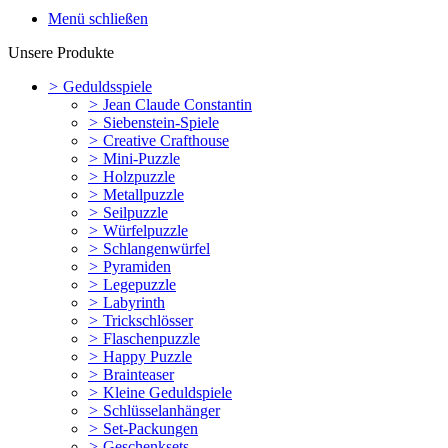
Menü schließen
Unsere Produkte
>
Geduldsspiele
>
Jean Claude Constantin
>
Siebenstein-Spiele
>
Creative Crafthouse
>
Mini-Puzzle
>
Holzpuzzle
>
Metallpuzzle
>
Seilpuzzle
>
Würfelpuzzle
>
Schlangenwürfel
>
Pyramiden
>
Legepuzzle
>
Labyrinth
>
Trickschlösser
>
Flaschenpuzzle
>
Happy Puzzle
>
Brainteaser
>
Kleine Geduldspiele
>
Schlüsselanhänger
>
Set-Packungen
>
Geschenksets