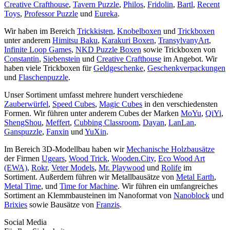
Creative Crafthouse
,
Tavern Puzzle
,
Philos
,
Fridolin
,
Bartl
,
Recent
Toys
,
Professor Puzzle
und
Eureka
.
Wir haben im Bereich
Trickkisten
,
Knobelboxen
und
Trickboxen
unter anderem
Himitsu Baku
,
Karakuri Boxen
,
TransylvanyArt
,
Infinite Loop Games
,
NKD Puzzle Boxen
sowie Trickboxen von
Constantin
,
Siebenstein
und
Creative Crafthouse
im Angebot. Wir
haben viele Trickboxen für
Geldgeschenke
,
Geschenkverpackungen
und
Flaschenpuzzle
.
Unser Sortiment umfasst mehrere hundert verschiedene
Zauberwürfel
,
Speed Cubes
,
Magic Cubes
in den verschiedensten
Formen. Wir führen unter anderem Cubes der Marken
MoYu
,
QiYi
,
ShengShou
,
Meffert
,
Cubbing Classroom
,
Dayan
,
LanLan
,
Ganspuzzle
,
Fanxin
und
YuXin
.
Im Bereich 3D-Modellbau haben wir
Mechanische Holzbausätze
der Firmen
Ugears
,
Wood Trick
,
Wooden.City
,
Eco Wood Art
(EWA)
,
Rokr
,
Veter Models
,
Mr. Playwood
und
Rolife
im
Sortiment. Außerdem führen wir Metallbausätze von
Metal Earth
,
Metal Time
, und
Time for Machine
. Wir führen ein umfangreiches
Sortiment an Klemmbausteinen im Nanoformat von
Nanoblock
und
Brixies
sowie Bausätze von
Franzis
.
Social Media