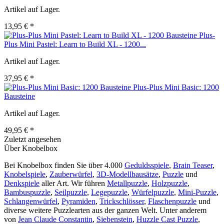
Artikel auf Lager.
13,95 € *
Plus-
Plus Mini Pastel: Learn to Build XL - 1200...
Artikel auf Lager.
37,95 € *
Plus-Plus Mini Basic: 1200
Bausteine
Artikel auf Lager.
49,95 € *
Zuletzt angesehen
Über Knobelbox
Bei Knobelbox finden Sie über 4.000
Geduldsspiele
,
Brain Teaser
,
Knobelspiele
,
Zauberwürfel
,
3D-Modellbausätze
,
Puzzle
und
Denkspiele
aller Art. Wir führen
Metallpuzzle
,
Holzpuzzle
,
Bambuspuzzle
,
Seilpuzzle
,
Legepuzzle
,
Würfelpuzzle
,
Mini-Puzzle
,
Schlangenwürfel
,
Pyramiden
,
Trickschlösser
,
Flaschenpuzzle
und
diverse weitere Puzzlearten aus der ganzen Welt. Unter anderem
von
Jean Claude Constantin
,
Siebenstein
,
Huzzle Cast Puzzle
,