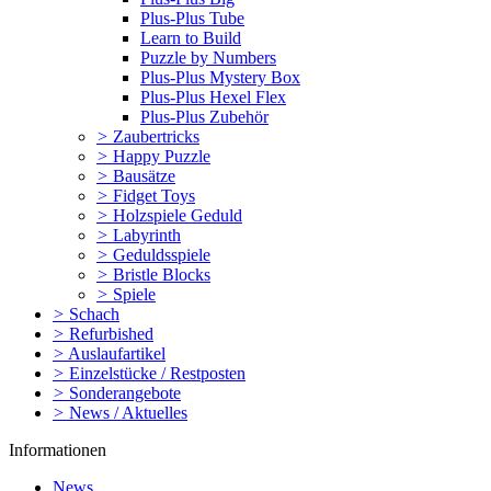
Plus-Plus Tube
Learn to Build
Puzzle by Numbers
Plus-Plus Mystery Box
Plus-Plus Hexel Flex
Plus-Plus Zubehör
>
Zaubertricks
>
Happy Puzzle
>
Bausätze
>
Fidget Toys
>
Holzspiele Geduld
>
Labyrinth
>
Geduldsspiele
>
Bristle Blocks
>
Spiele
>
Schach
>
Refurbished
>
Auslaufartikel
>
Einzelstücke / Restposten
>
Sonderangebote
>
News / Aktuelles
Informationen
News