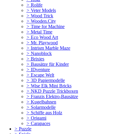
>
Rolife
>
Veter Models
>
Wood Trick
>
Wooden.City
>
Time for Machine
>
Metal Time
>
Eco Wood Art
>
Mr. Playwood
>
Intrism Marble Maze
>
Nanoblock
>
Brixies
>
Bausätze für Kinder
>
IDventure
>
Escape Welt
>
3D Papiermodelle
>
Wise Elk Mini Bricks
>
NKD Puzzle Trickboxen
>
Franzis Elektro-Bausätze
>
Kugelbahnen
>
Solarmodelle
>
Schiffe aus Holz
>
Origami
>
Carapaces
>
Puzzle