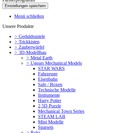
Menü schließen
Unsere Produkte
>
Geduldsspiele
>
Trickkisten
>
Zauberwürfel
>
3D-Modellbau
>
Metal Earth
>
Ugears Mechanical Models
STAR WARS
Fahrzeuge
Eisenbahn
Safe / Boxen
Technische Modelle
Instrumente
Harry Potter
2,5D Puzzle
Mechanical Town Series
STEAM LAB
Mini Modelle
Sparsets
>
Rokr