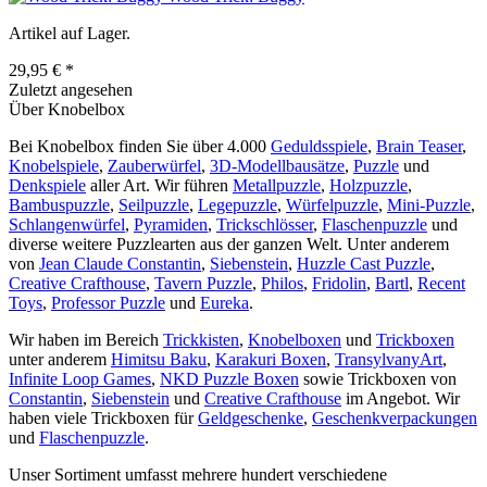
Artikel auf Lager.
29,95 € *
Zuletzt angesehen
Über Knobelbox
Bei Knobelbox finden Sie über 4.000
Geduldsspiele
,
Brain Teaser
,
Knobelspiele
,
Zauberwürfel
,
3D-Modellbausätze
,
Puzzle
und
Denkspiele
aller Art. Wir führen
Metallpuzzle
,
Holzpuzzle
,
Bambuspuzzle
,
Seilpuzzle
,
Legepuzzle
,
Würfelpuzzle
,
Mini-Puzzle
,
Schlangenwürfel
,
Pyramiden
,
Trickschlösser
,
Flaschenpuzzle
und
diverse weitere Puzzlearten aus der ganzen Welt. Unter anderem
von
Jean Claude Constantin
,
Siebenstein
,
Huzzle Cast Puzzle
,
Creative Crafthouse
,
Tavern Puzzle
,
Philos
,
Fridolin
,
Bartl
,
Recent
Toys
,
Professor Puzzle
und
Eureka
.
Wir haben im Bereich
Trickkisten
,
Knobelboxen
und
Trickboxen
unter anderem
Himitsu Baku
,
Karakuri Boxen
,
TransylvanyArt
,
Infinite Loop Games
,
NKD Puzzle Boxen
sowie Trickboxen von
Constantin
,
Siebenstein
und
Creative Crafthouse
im Angebot. Wir
haben viele Trickboxen für
Geldgeschenke
,
Geschenkverpackungen
und
Flaschenpuzzle
.
Unser Sortiment umfasst mehrere hundert verschiedene