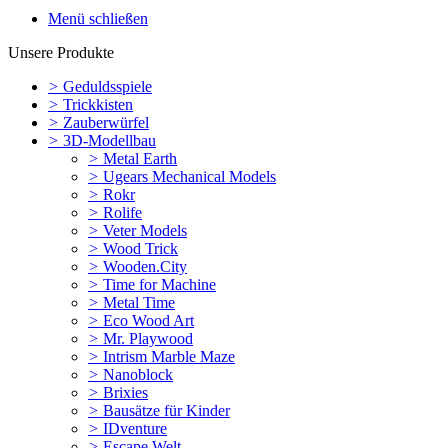
Menü schließen
Unsere Produkte
>
Geduldsspiele
>
Trickkisten
>
Zauberwürfel
>
3D-Modellbau
>
Metal Earth
>
Ugears Mechanical Models
>
Rokr
>
Rolife
>
Veter Models
>
Wood Trick
>
Wooden.City
>
Time for Machine
>
Metal Time
>
Eco Wood Art
>
Mr. Playwood
>
Intrism Marble Maze
>
Nanoblock
>
Brixies
>
Bausätze für Kinder
>
IDventure
>
Escape Welt