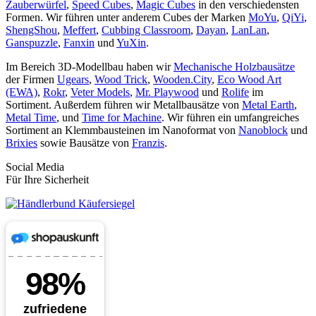
Zauberwürfel
,
Speed Cubes
,
Magic Cubes
in den verschiedensten
Formen. Wir führen unter anderem Cubes der Marken
MoYu
,
QiYi
,
ShengShou
,
Meffert
,
Cubbing Classroom
,
Dayan
,
LanLan
,
Ganspuzzle
,
Fanxin
und
YuXin
.
Im Bereich 3D-Modellbau haben wir
Mechanische Holzbausätze
der Firmen
Ugears
,
Wood Trick
,
Wooden.City
,
Eco Wood Art
(EWA)
,
Rokr
,
Veter Models
,
Mr. Playwood
und
Rolife
im
Sortiment. Außerdem führen wir Metallbausätze von
Metal Earth
,
Metal Time
, und
Time for Machine
. Wir führen ein umfangreiches
Sortiment an Klemmbausteinen im Nanoformat von
Nanoblock
und
Brixies
sowie Bausätze von
Franzis
.
Social Media
Für Ihre Sicherheit