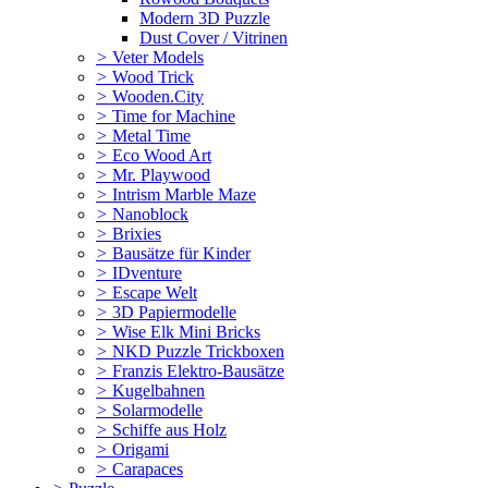
Modern 3D Puzzle
Dust Cover / Vitrinen
>
Veter Models
>
Wood Trick
>
Wooden.City
>
Time for Machine
>
Metal Time
>
Eco Wood Art
>
Mr. Playwood
>
Intrism Marble Maze
>
Nanoblock
>
Brixies
>
Bausätze für Kinder
>
IDventure
>
Escape Welt
>
3D Papiermodelle
>
Wise Elk Mini Bricks
>
NKD Puzzle Trickboxen
>
Franzis Elektro-Bausätze
>
Kugelbahnen
>
Solarmodelle
>
Schiffe aus Holz
>
Origami
>
Carapaces