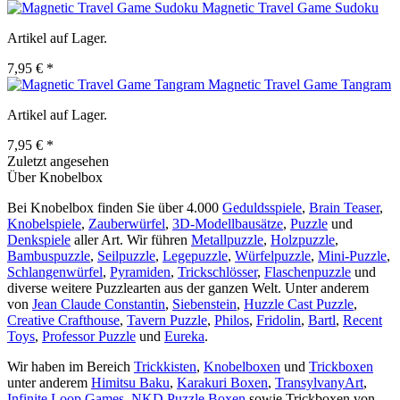
Magnetic Travel Game Sudoku
Artikel auf Lager.
7,95 € *
Magnetic Travel Game Tangram
Artikel auf Lager.
7,95 € *
Zuletzt angesehen
Über Knobelbox
Bei Knobelbox finden Sie über 4.000
Geduldsspiele
,
Brain Teaser
,
Knobelspiele
,
Zauberwürfel
,
3D-Modellbausätze
,
Puzzle
und
Denkspiele
aller Art. Wir führen
Metallpuzzle
,
Holzpuzzle
,
Bambuspuzzle
,
Seilpuzzle
,
Legepuzzle
,
Würfelpuzzle
,
Mini-Puzzle
,
Schlangenwürfel
,
Pyramiden
,
Trickschlösser
,
Flaschenpuzzle
und
diverse weitere Puzzlearten aus der ganzen Welt. Unter anderem
von
Jean Claude Constantin
,
Siebenstein
,
Huzzle Cast Puzzle
,
Creative Crafthouse
,
Tavern Puzzle
,
Philos
,
Fridolin
,
Bartl
,
Recent
Toys
,
Professor Puzzle
und
Eureka
.
Wir haben im Bereich
Trickkisten
,
Knobelboxen
und
Trickboxen
unter anderem
Himitsu Baku
,
Karakuri Boxen
,
TransylvanyArt
,
Infinite Loop Games
,
NKD Puzzle Boxen
sowie Trickboxen von