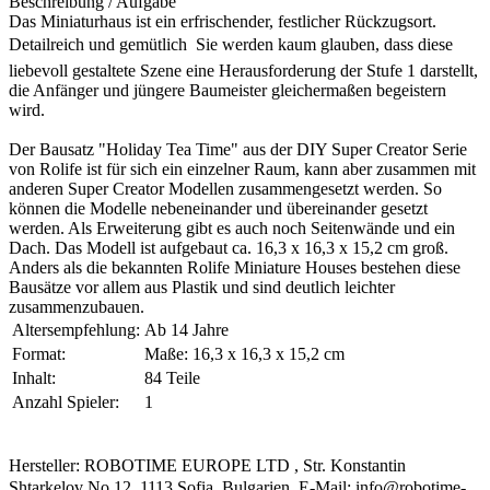
Beschreibung / Aufgabe
Das Miniaturhaus ist ein erfrischender, festlicher Rückzugsort.
Detailreich und gemütlich  Sie werden kaum glauben, dass diese
liebevoll gestaltete Szene eine Herausforderung der Stufe 1 darstellt,
die Anfänger und jüngere Baumeister gleichermaßen begeistern
wird.
Der Bausatz "Holiday Tea Time" aus der DIY Super Creator Serie
von Rolife ist für sich ein einzelner Raum, kann aber zusammen mit
anderen Super Creator Modellen zusammengesetzt werden. So
können die Modelle nebeneinander und übereinander gesetzt
werden. Als Erweiterung gibt es auch noch Seitenwände und ein
Dach. Das Modell ist aufgebaut ca. 16,3 x 16,3 x 15,2 cm groß.
Anders als die bekannten Rolife Miniature Houses bestehen diese
Bausätze vor allem aus Plastik und sind deutlich leichter
zusammenzubauen.
Altersempfehlung:
Ab 14 Jahre
Format:
Maße: 16,3 x 16,3 x 15,2 cm
Inhalt:
84 Teile
Anzahl Spieler:
1
Hersteller: ROBOTIME EUROPE LTD , Str. Konstantin
Shtarkelov No.12, 1113 Sofia, Bulgarien, E-Mail: info@robotime-