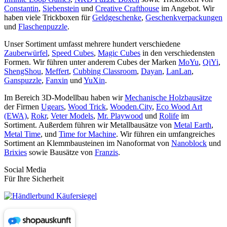
Constantin
,
Siebenstein
und
Creative Crafthouse
im Angebot. Wir
haben viele Trickboxen für
Geldgeschenke
,
Geschenkverpackungen
und
Flaschenpuzzle
.
Unser Sortiment umfasst mehrere hundert verschiedene
Zauberwürfel
,
Speed Cubes
,
Magic Cubes
in den verschiedensten
Formen. Wir führen unter anderem Cubes der Marken
MoYu
,
QiYi
,
ShengShou
,
Meffert
,
Cubbing Classroom
,
Dayan
,
LanLan
,
Ganspuzzle
,
Fanxin
und
YuXin
.
Im Bereich 3D-Modellbau haben wir
Mechanische Holzbausätze
der Firmen
Ugears
,
Wood Trick
,
Wooden.City
,
Eco Wood Art
(EWA)
,
Rokr
,
Veter Models
,
Mr. Playwood
und
Rolife
im
Sortiment. Außerdem führen wir Metallbausätze von
Metal Earth
,
Metal Time
, und
Time for Machine
. Wir führen ein umfangreiches
Sortiment an Klemmbausteinen im Nanoformat von
Nanoblock
und
Brixies
sowie Bausätze von
Franzis
.
Social Media
Für Ihre Sicherheit