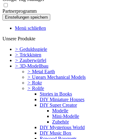
Partnerprogramm
Menü schließen
Unsere Produkte
>
Geduldsspiele
>
Trickkisten
>
Zauberwürfel
>
3D-Modellbau
>
Metal Earth
>
Ugears Mechanical Models
>
Rokr
>
Rolife
Stories in Books
DIY Miniature Houses
DIY Super Creator
Modelle
Mini-Modelle
Zubehör
DIY Mysterious World
DIY Music Box
Rowood Bouquets