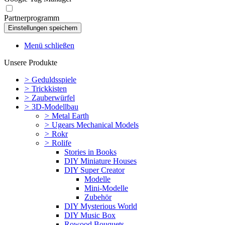
Partnerprogramm
Menü schließen
Unsere Produkte
>
Geduldsspiele
>
Trickkisten
>
Zauberwürfel
>
3D-Modellbau
>
Metal Earth
>
Ugears Mechanical Models
>
Rokr
>
Rolife
Stories in Books
DIY Miniature Houses
DIY Super Creator
Modelle
Mini-Modelle
Zubehör
DIY Mysterious World
DIY Music Box
Rowood Bouquets