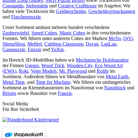
Infinite Loop Games
,
NKD Puzzle Boxen
sowie Trickboxen von
Constantin
,
Siebenstein
und
Creative Crafthouse
im Angebot. Wir
haben viele Trickboxen für
Geldgeschenke
,
Geschenkverpackungen
und
Flaschenpuzzle
.
Unser Sortiment umfasst mehrere hundert verschiedene
Zauberwürfel
,
Speed Cubes
,
Magic Cubes
in den verschiedensten
Formen. Wir führen unter anderem Cubes der Marken
MoYu
,
QiYi
,
ShengShou
,
Meffert
,
Cubbing Classroom
,
Dayan
,
LanLan
,
Ganspuzzle
,
Fanxin
und
YuXin
.
Im Bereich 3D-Modellbau haben wir
Mechanische Holzbausätze
der Firmen
Ugears
,
Wood Trick
,
Wooden.City
,
Eco Wood Art
(EWA)
,
Rokr
,
Veter Models
,
Mr. Playwood
und
Rolife
im
Sortiment. Außerdem führen wir Metallbausätze von
Metal Earth
,
Metal Time
, und
Time for Machine
. Wir führen ein umfangreiches
Sortiment an Klemmbausteinen im Nanoformat von
Nanoblock
und
Brixies
sowie Bausätze von
Franzis
.
Social Media
Für Ihre Sicherheit