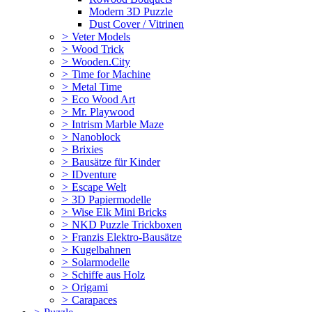
Modern 3D Puzzle
Dust Cover / Vitrinen
>
Veter Models
>
Wood Trick
>
Wooden.City
>
Time for Machine
>
Metal Time
>
Eco Wood Art
>
Mr. Playwood
>
Intrism Marble Maze
>
Nanoblock
>
Brixies
>
Bausätze für Kinder
>
IDventure
>
Escape Welt
>
3D Papiermodelle
>
Wise Elk Mini Bricks
>
NKD Puzzle Trickboxen
>
Franzis Elektro-Bausätze
>
Kugelbahnen
>
Solarmodelle
>
Schiffe aus Holz
>
Origami
>
Carapaces