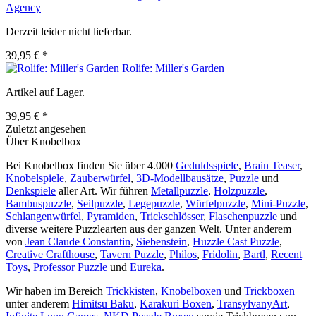
Agency
Derzeit leider nicht lieferbar.
39,95 € *
Rolife: Miller's Garden
Artikel auf Lager.
39,95 € *
Zuletzt angesehen
Über Knobelbox
Bei Knobelbox finden Sie über 4.000
Geduldsspiele
,
Brain Teaser
,
Knobelspiele
,
Zauberwürfel
,
3D-Modellbausätze
,
Puzzle
und
Denkspiele
aller Art. Wir führen
Metallpuzzle
,
Holzpuzzle
,
Bambuspuzzle
,
Seilpuzzle
,
Legepuzzle
,
Würfelpuzzle
,
Mini-Puzzle
,
Schlangenwürfel
,
Pyramiden
,
Trickschlösser
,
Flaschenpuzzle
und
diverse weitere Puzzlearten aus der ganzen Welt. Unter anderem
von
Jean Claude Constantin
,
Siebenstein
,
Huzzle Cast Puzzle
,
Creative Crafthouse
,
Tavern Puzzle
,
Philos
,
Fridolin
,
Bartl
,
Recent
Toys
,
Professor Puzzle
und
Eureka
.
Wir haben im Bereich
Trickkisten
,
Knobelboxen
und
Trickboxen
unter anderem
Himitsu Baku
,
Karakuri Boxen
,
TransylvanyArt
,