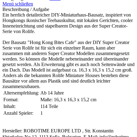
Menü schließen
Beschreibung / Aufgabe
Ein herrlich detailreicher DIY-Miniaturhaus-Bausatz, inspiriert von
Hongkongs ikonischer Teehauskultur, mit lokalen Gerichten, cooler
Inneneinrichtung und stapelbarem Design aus der Super Creator-
Serie von Rolife.
Der Bausatz "Hong Kong Bites Cafe" aus der DIY Super Creator
Serie von Rolife ist für sich ein einzelner Raum, kann aber
zusammen mit anderen Super Creator Modellen zusammengesetzt
werden. So können die Modelle nebeneinander und übereinander
gesetzt werden. Als Erweiterung gibt es auch noch Seitenwände und
ein Dach. Das Modell ist aufgebaut ca. 16,3 x 16,3 x 15,2 cm groß.
Anders als die bekannten Rolife Miniature Houses bestehen diese
Bausätze vor allem aus Plastik und sind deutlich leichter
zusammenzubauen.
Altersempfehlung:
Ab 14 Jahre
Format:
Maße: 16,3 x 16,3 x 15,2 cm
Inhalt:
114 Teile
Anzahl Spieler:
1
Hersteller: ROBOTIME EUROPE LTD , Str. Konstantin
Shtarkelov No.12, 1113 Sofia, Bulgarien, E-Mail: info@robotime-