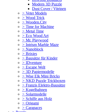
Modern 3D Puzzle
Dust Cover / Vitrinen
>
Veter Models
>
Wood Trick
>
Wooden.City
>
Time for Machine
>
Metal Time
>
Eco Wood Art
>
Mr. Playwood
>
Intrism Marble Maze
>
Nanoblock
>
Brixies
>
Bausätze für Kinder
>
IDventure
>
Escape Welt
>
3D Papiermodelle
>
Wise Elk Mini Bricks
>
NKD Puzzle Trickboxen
>
Franzis Elektro-Bausätze
>
Kugelbahnen
>
Solarmodelle
>
Schiffe aus Holz
>
Origami
>
Carapaces