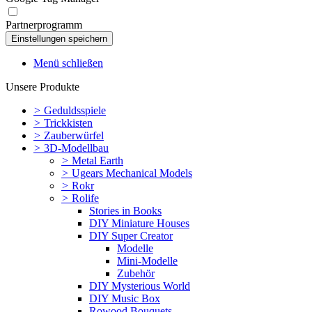
Partnerprogramm
Menü schließen
Unsere Produkte
>
Geduldsspiele
>
Trickkisten
>
Zauberwürfel
>
3D-Modellbau
>
Metal Earth
>
Ugears Mechanical Models
>
Rokr
>
Rolife
Stories in Books
DIY Miniature Houses
DIY Super Creator
Modelle
Mini-Modelle
Zubehör
DIY Mysterious World
DIY Music Box
Rowood Bouquets