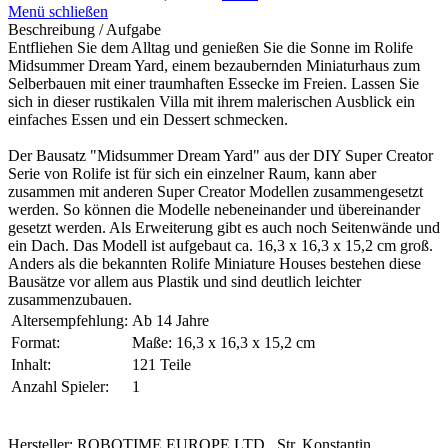
Menü schließen
Beschreibung / Aufgabe
Entfliehen Sie dem Alltag und genießen Sie die Sonne im Rolife
Midsummer Dream Yard, einem bezaubernden Miniaturhaus zum
Selberbauen mit einer traumhaften Essecke im Freien. Lassen Sie
sich in dieser rustikalen Villa mit ihrem malerischen Ausblick ein
einfaches Essen und ein Dessert schmecken.
Der Bausatz "Midsummer Dream Yard" aus der DIY Super Creator
Serie von Rolife ist für sich ein einzelner Raum, kann aber
zusammen mit anderen Super Creator Modellen zusammengesetzt
werden. So können die Modelle nebeneinander und übereinander
gesetzt werden. Als Erweiterung gibt es auch noch Seitenwände und
ein Dach. Das Modell ist aufgebaut ca. 16,3 x 16,3 x 15,2 cm groß.
Anders als die bekannten Rolife Miniature Houses bestehen diese
Bausätze vor allem aus Plastik und sind deutlich leichter
zusammenzubauen.
Altersempfehlung:
Ab 14 Jahre
Format:
Maße: 16,3 x 16,3 x 15,2 cm
Inhalt:
121 Teile
Anzahl Spieler:
1
Hersteller: ROBOTIME EUROPE LTD , Str. Konstantin