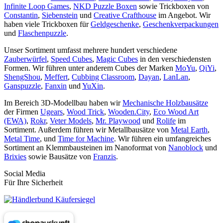
Infinite Loop Games
,
NKD Puzzle Boxen
sowie Trickboxen von
Constantin
,
Siebenstein
und
Creative Crafthouse
im Angebot. Wir
haben viele Trickboxen für
Geldgeschenke
,
Geschenkverpackungen
und
Flaschenpuzzle
.
Unser Sortiment umfasst mehrere hundert verschiedene
Zauberwürfel
,
Speed Cubes
,
Magic Cubes
in den verschiedensten
Formen. Wir führen unter anderem Cubes der Marken
MoYu
,
QiYi
,
ShengShou
,
Meffert
,
Cubbing Classroom
,
Dayan
,
LanLan
,
Ganspuzzle
,
Fanxin
und
YuXin
.
Im Bereich 3D-Modellbau haben wir
Mechanische Holzbausätze
der Firmen
Ugears
,
Wood Trick
,
Wooden.City
,
Eco Wood Art
(EWA)
,
Rokr
,
Veter Models
,
Mr. Playwood
und
Rolife
im
Sortiment. Außerdem führen wir Metallbausätze von
Metal Earth
,
Metal Time
, und
Time for Machine
. Wir führen ein umfangreiches
Sortiment an Klemmbausteinen im Nanoformat von
Nanoblock
und
Brixies
sowie Bausätze von
Franzis
.
Social Media
Für Ihre Sicherheit