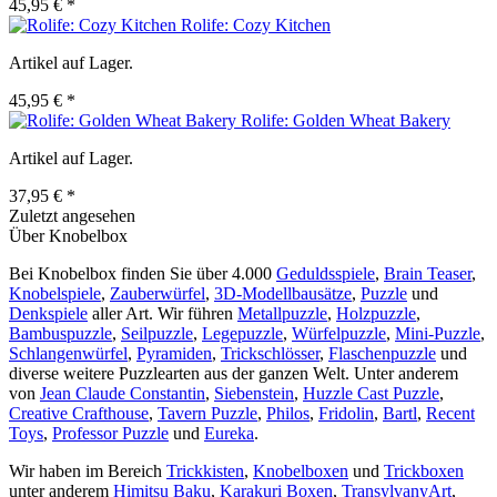
45,95 € *
Rolife: Cozy Kitchen
Artikel auf Lager.
45,95 € *
Rolife: Golden Wheat Bakery
Artikel auf Lager.
37,95 € *
Zuletzt angesehen
Über Knobelbox
Bei Knobelbox finden Sie über 4.000
Geduldsspiele
,
Brain Teaser
,
Knobelspiele
,
Zauberwürfel
,
3D-Modellbausätze
,
Puzzle
und
Denkspiele
aller Art. Wir führen
Metallpuzzle
,
Holzpuzzle
,
Bambuspuzzle
,
Seilpuzzle
,
Legepuzzle
,
Würfelpuzzle
,
Mini-Puzzle
,
Schlangenwürfel
,
Pyramiden
,
Trickschlösser
,
Flaschenpuzzle
und
diverse weitere Puzzlearten aus der ganzen Welt. Unter anderem
von
Jean Claude Constantin
,
Siebenstein
,
Huzzle Cast Puzzle
,
Creative Crafthouse
,
Tavern Puzzle
,
Philos
,
Fridolin
,
Bartl
,
Recent
Toys
,
Professor Puzzle
und
Eureka
.
Wir haben im Bereich
Trickkisten
,
Knobelboxen
und
Trickboxen
unter anderem
Himitsu Baku
,
Karakuri Boxen
,
TransylvanyArt
,