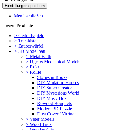
Menü schließen
Unsere Produkte
>
Geduldsspiele
>
Trickkisten
>
Zauberwürfel
>
3D-Modellbau
>
Metal Earth
>
Ugears Mechanical Models
>
Rokr
>
Rolife
Stories in Books
DIY Miniature Houses
DIY Super Creator
DIY Mysterious World
DIY Music Box
Rowood Bouquets
Modern 3D Puzzle
Dust Cover / Vitrinen
>
Veter Models
>
Wood Trick
>
Wooden.City