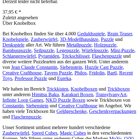
Derzeit leider nicht lieferbar.
37,95 € *
Zuletzt angesehen
Über Knobelbox
Bei Knobelbox finden Sie über 4.000
Geduldsspiele
,
Brain Teaser
,
Knobelspiele
,
Zauberwürfel
,
3D-Modellbausätze
,
Puzzle
und
Denkspiele
aller Art. Wir führen
Metallpuzzle
,
Holzpuzzle
,
Bambuspuzzle
,
Seilpuzzle
,
Legepuzzle
,
Würfelpuzzle
,
Mini-Puzzle
,
Schlangenwürfel
,
Pyramiden
,
Trickschlösser
,
Flaschenpuzzle
und
diverse weitere Puzzlearten aus der ganzen Welt. Unter anderem
von
Jean Claude Constantin
,
Siebenstein
,
Huzzle Cast Puzzle
,
Creative Crafthouse
,
Tavern Puzzle
,
Philos
,
Fridolin
,
Bartl
,
Recent
Toys
,
Professor Puzzle
und
Eureka
.
Wir haben im Bereich
Trickkisten
,
Knobelboxen
und
Trickboxen
unter anderem
Himitsu Baku
,
Karakuri Boxen
,
TransylvanyArt
,
Infinite Loop Games
,
NKD Puzzle Boxen
sowie Trickboxen von
Constantin
,
Siebenstein
und
Creative Crafthouse
im Angebot. Wir
haben viele Trickboxen für
Geldgeschenke
,
Geschenkverpackungen
und
Flaschenpuzzle
.
Unser Sortiment umfasst mehrere hundert verschiedene
Zauberwürfel
,
Speed Cubes
,
Magic Cubes
in den verschiedensten
Formen. Wir führen unter anderem Cubes der Marken
MoYu
,
QiYi
,