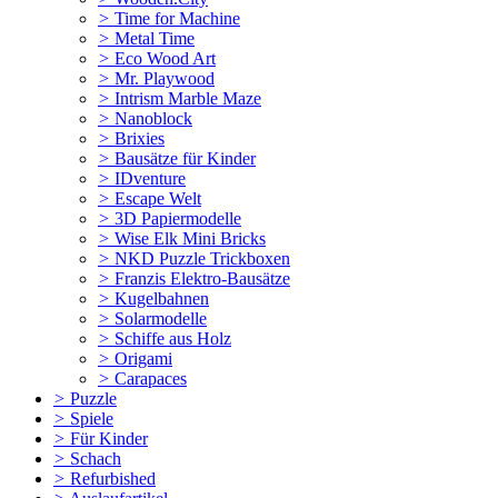
>
Time for Machine
>
Metal Time
>
Eco Wood Art
>
Mr. Playwood
>
Intrism Marble Maze
>
Nanoblock
>
Brixies
>
Bausätze für Kinder
>
IDventure
>
Escape Welt
>
3D Papiermodelle
>
Wise Elk Mini Bricks
>
NKD Puzzle Trickboxen
>
Franzis Elektro-Bausätze
>
Kugelbahnen
>
Solarmodelle
>
Schiffe aus Holz
>
Origami
>
Carapaces
>
Puzzle
>
Spiele
>
Für Kinder
>
Schach
>
Refurbished