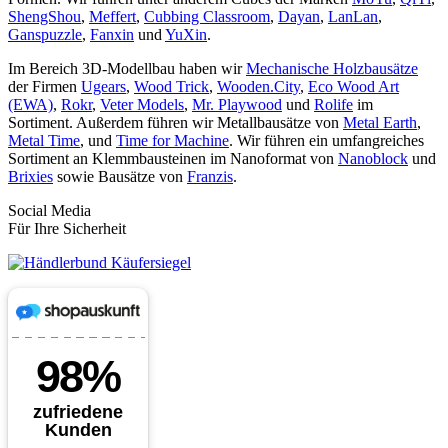
ShengShou
,
Meffert
,
Cubbing Classroom
,
Dayan
,
LanLan
,
Ganspuzzle
,
Fanxin
und
YuXin
.
Im Bereich 3D-Modellbau haben wir
Mechanische Holzbausätze
der Firmen
Ugears
,
Wood Trick
,
Wooden.City
,
Eco Wood Art
(EWA)
,
Rokr
,
Veter Models
,
Mr. Playwood
und
Rolife
im
Sortiment. Außerdem führen wir Metallbausätze von
Metal Earth
,
Metal Time
, und
Time for Machine
. Wir führen ein umfangreiches
Sortiment an Klemmbausteinen im Nanoformat von
Nanoblock
und
Brixies
sowie Bausätze von
Franzis
.
Social Media
Für Ihre Sicherheit